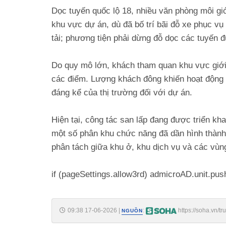
Dọc tuyến quốc lộ 18, nhiều văn phòng môi giớ
khu vực dự án, dù đã bố trí bãi đỗ xe phục v
tải; phương tiện phải dừng đỗ dọc các tuyến 
Do quy mô lớn, khách tham quan khu vực giới
các điểm. Lượng khách đông khiến hoạt động 
đáng kể của thị trường đối với dự án.
Hiện tại, công tác san lấp đang được triển kha
một số phân khu chức năng đã dần hình thành,
phân tách giữa khu ở, khu dịch vụ và các vùn
if (pageSettings.allow3rd) admicroAD.unit.pus
09:38 17-06-2026
|
:
https://soha.vn/
NGUỒN
pham-nhat-vuong-da-cong-bo-rot-gan-20-ty-usd-vao-mot-dai-d