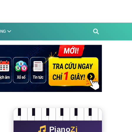
ỐNG
Piano
Zi