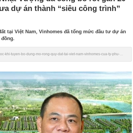
đưa dự án thành “siêu công trình”
ất tại Việt Nam, Vinhomes đã tổng mức đầu tư dự án
 đồng.
truoc-khi-tuyen-bo-dung-mo-rong-quy-dat-tai-viet-nam-vinhomes-cua-ty-phu-
o-thi-dua-du-an-thanh-sieu-cong-trinh-lon-nhat-lich-su-