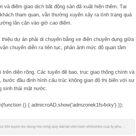
i và điểm giao dịch bất động sản đã xuất hiện thêm. Tại
ụ khách tham quan, vẫn thường xuyên xảy ra tình trạng quá
đường lân cận vào giờ cao điểm.
 thiệu dự án phải di chuyển bằng xe điện chuyên dụng giữa
vận chuyển diễn ra liên tục, phản ánh mức độ quan tâm
i trên diện rộng. Các tuyến đê bao, trục giao thông chính và
 bước đầu định hình cấu trúc không gian đô thị biển với sự
g sinh thái mặt nước.
h(function () { admicroAD.show('admzonek1fs4xky') });
truoc-khi-tuyen-bo-dung-mo-rong-quy-dat-tai-viet-nam-vinhomes-cua-ty-phu-
o-thi-dua-du-an-thanh-sieu-cong-trinh-lon-nhat-lich-su-