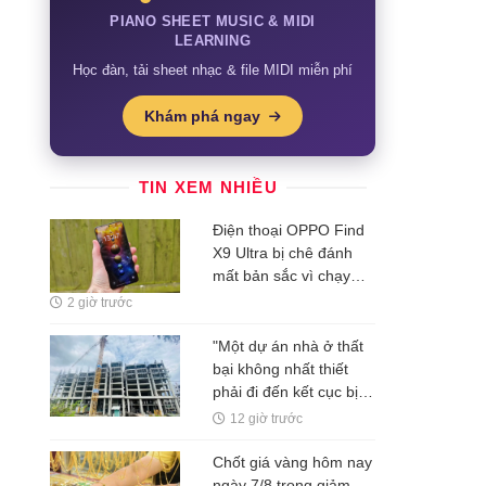
PIANO SHEET MUSIC & MIDI
LEARNING
Học đàn, tải sheet nhạc & file MIDI miễn phí
Khám phá ngay
TIN XEM NHIỀU
Điện thoại OPPO Find
X9 Ultra bị chê đánh
mất bản sắc vì chạy
theo iPhone, chuyên
2 giờ trước
gia gọi đây là điểm trừ
lớn nhất
"Một dự án nhà ở thất
bại không nhất thiết
phải đi đến kết cục bị
bỏ hoang"
12 giờ trước
Chốt giá vàng hôm nay
ngày 7/8 trong giảm