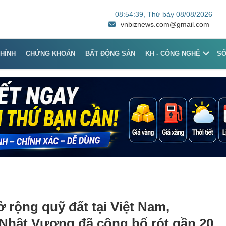
08:54:39
, Thứ bảy 08/08/2026
vnbiznews.com@gmail.com
CHÍNH
CHỨNG KHOÁN
BẤT ĐỘNG SẢN
KH - CÔNG NGHỆ
S
 rộng quỹ đất tại Việt Nam,
Nhật Vượng đã công bố rót gần 20