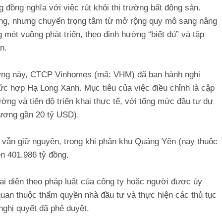
đồng nghĩa với việc rút khỏi thị trường bất động sản.
ờng, nhưng chuyển trọng tâm từ mở rộng quy mô sang nâng
ng mét vuông phát triển, theo định hướng “biết đủ” và tập
n.
ướng này, CTCP Vinhomes (mã: VHM) đã ban hành nghị
hức hợp Hạ Long Xanh. Mục tiêu của việc điều chỉnh là cập
rường và tiến độ triển khai thực tế, với tổng mức đầu tư dự
đương gần 20 tỷ USD).
 vẫn giữ nguyên, trong khi phân khu Quảng Yên (nay thuộc
n 401.986 tỷ đồng.
i diện theo pháp luật của công ty hoặc người được ủy
quan thuộc thẩm quyền nhà đầu tư và thực hiện các thủ tục
 nghị quyết đã phê duyệt.