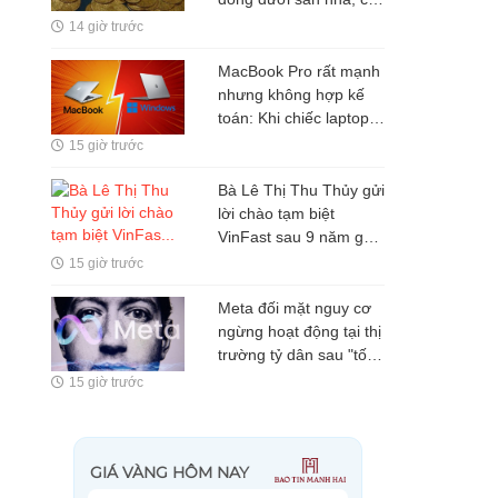
quan chức năng lập tức
14 giờ trước
phong tỏa
MacBook Pro rất mạnh
nhưng không hợp kế
toán: Khi chiếc laptop
hàng chục triệu đồng
15 giờ trước
lại giải quyết sai bài
toán của người dùng
Bà Lê Thị Thu Thủy gửi
lời chào tạm biệt
VinFast sau 9 năm gắn
bó
15 giờ trước
Meta đối mặt nguy cơ
ngừng hoạt động tại thị
trường tỷ dân sau "tối
hậu thư" 72 giờ cho
15 giờ trước
Mark Zuckerberg