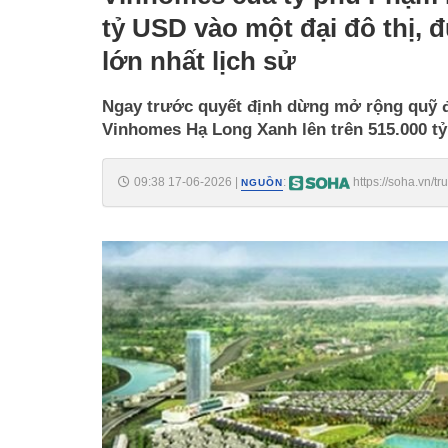
tỷ USD vào một đại đô thị, 
lớn nhất lịch sử
Ngay trước quyết định dừng mở rộng quỹ đ
Vinhomes Hạ Long Xanh lên trên 515.000 tỷ
09:38 17-06-2026
|
:
https://soha.vn/
NGUỒN
pham-nhat-vuong-da-cong-bo-rot-gan-20-ty-usd-vao-mot-dai-d
198260617074115221.htm