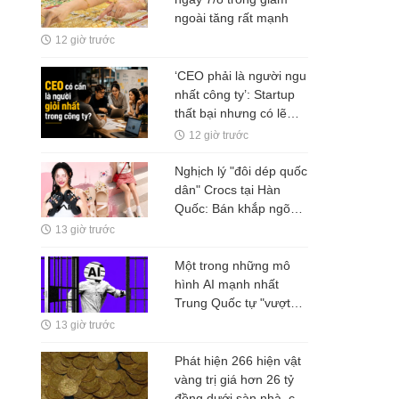
ngoài tăng rất mạnh
12 giờ trước
‘CEO phải là người ngu
nhất công ty’: Startup
thất bại nhưng có lẽ
Nguyễn Minh Thảo đã
12 giờ trước
đúng ở một điều?
Nghịch lý "đôi dép quốc
dân" Crocs tại Hàn
Quốc: Bán khắp ngõ
ngách, nhưng tiền
13 giờ trước
không ở lại Seoul
Một trong những mô
hình AI mạnh nhất
Trung Quốc tự "vượt
rào" thử nghiệm
13 giờ trước
Phát hiện 266 hiện vật
vàng trị giá hơn 26 tỷ
đồng dưới sàn nhà, cơ