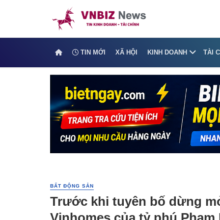
TIN MỚI
XÃ HỘI
KINH DOANH
TÀI 
BẤT ĐỘNG SẢN
Trước khi tuyên bố dừng mở
Vinhomes của tỷ phú Phạm 