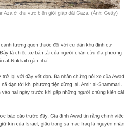
far Aza ở khu vực biên giới giáp dải Gaza. (Ảnh: Getty)
à cảnh tượng quen thuộc đối với cư dân khu định cư
 Đây là chiếc xe bán tải của người chăn cừu địa phương
n al-Nukhaib gần nhất.
y trở lại với đầy vết đạn. Ba nhân chứng nói xe của Awad
c nã đạn tới khi phương tiện dừng lại. Amir al-Shammari,
 vào hai ngày trước khi gặp những người chứng kiến cái
c báo cáo trước đây. Gia đình Awad tin rằng chính việc
giữ kín của Israel, giấu trong sa mạc Iraq là nguyên nhân