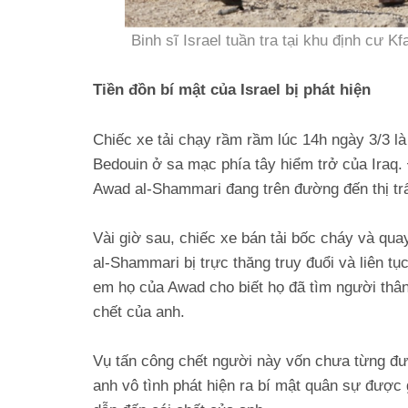
Binh sĩ Israel tuần tra tại khu định cư K
Tiền đồn bí mật của Israel bị phát hiện
Chiếc xe tải chạy rầm rầm lúc 14h ngày 3/3 l
Bedouin ở sa mạc phía tây hiểm trở của Iraq.
Awad al-Shammari đang trên đường đến thị trấ
Vài giờ sau, chiếc xe bán tải bốc cháy và qua
al-Shammari bị trực thăng truy đuổi và liên tụ
em họ của Awad cho biết họ đã tìm người thân
chết của anh.
Vụ tấn công chết người này vốn chưa từng đượ
anh vô tình phát hiện ra bí mật quân sự được 