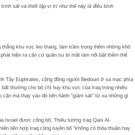
trinh sát và thiết lập vị trí như thế này là điều bình
ng thẳng khu vực leo thang, làm trầm trọng thêm những khó
 phát hiện ra căn cứ quân sự bí mật làm nổi bật thêm thế
ệnh Tây Euphrates, cộng đồng người Bedouin ở sa mạc phía
ự bất thường cho bộ chỉ huy khu vực của Iraq trong nhiều
ếp cận mà thay vào đó tiến hành "giám sát" từ xa những gì
a Israel được công bố, Thiếu tướng Iraq Qais Al-
ến liên hợp Iraq cũng tuyên bố “không có thỏa thuận hay