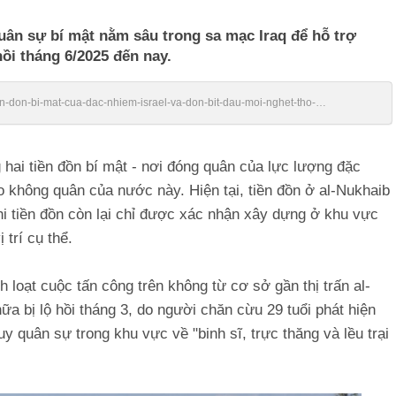
uân sự bí mật nằm sâu trong sa mạc Iraq để hỗ trợ
hồi tháng 6/2025 đến nay.
tien-don-bi-mat-cua-dac-nhiem-israel-va-don-bit-dau-moi-nghet-tho-
g hai tiền đồn bí mật - nơi đóng quân của lực lượng đặc
o không quân của nước này. Hiện tại, tiền đồn ở al-Nukhaib
khi tiền đồn còn lại chỉ được xác nhận xây dựng ở khu vực
trí cụ thể.
h loạt cuộc tấn công trên không từ cơ sở gần thị trấn al-
a bị lộ hồi tháng 3, do người chăn cừu 29 tuổi phát hiện
y quân sự trong khu vực về "binh sĩ, trực thăng và lều trại