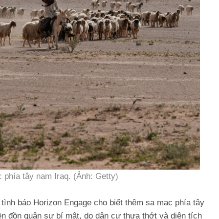
 phía tây nam Iraq. (Ảnh: Getty)
 tình báo Horizon Engage cho biết thêm sa mạc phía tây
ền đồn quân sự bí mật, do dân cư thưa thớt và diện tích