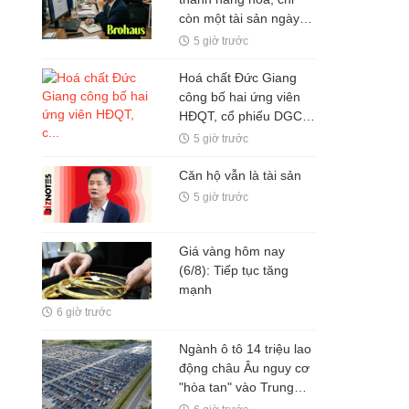
còn một tài sản ngày
càng đắt giá: Não bộ
5 giờ trước
biết tập trung
Hoá chất Đức Giang
công bố hai ứng viên
HĐQT, cổ phiếu DGC
tăng trần
5 giờ trước
Căn hộ vẫn là tài sản
5 giờ trước
Giá vàng hôm nay
(6/8): Tiếp tục tăng
mạnh
6 giờ trước
Ngành ô tô 14 triệu lao
động châu Âu nguy cơ
"hòa tan" vào Trung
Quốc: Công nhân làm