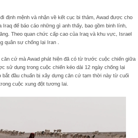
 đi định mệnh và nhận về kết cục bi thảm, Awad được cho
a Iraq để báo cáo những gì anh thấy, bao gồm binh lính,
băng. Theo quan chức cấp cao của Iraq và khu vực, Israel
 quân sự chống lại Iran .
 căn cứ mà Awad phát hiện đã có từ trước cuộc chiến giữa
ợc sử dụng trong cuộc chiến kéo dài 12 ngày chống lại
 bắt đầu chuẩn bị xây dựng căn cứ tạm thời này từ cuối
rong cuộc xung đột tương lai.