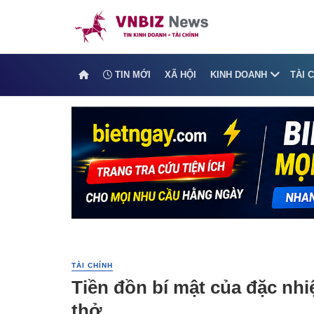
TIN MỚI
XÃ HỘI
KINH DOANH
TÀI 
TÀI CHÍNH
Tiền đồn bí mật của đặc nhi
thở