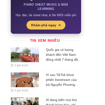
PIANO SHEET MUSIC & MIDI
LEARNING
Học đàn, tải sheet nhạc & file MIDI miễn phí
Khám phá ngay
TIN XEM NHIỀU
Quốc gia có lượng
khách đến Việt Nam
đông nhất 7 tháng đầu
năm, vượt Hàn Quốc
3 giờ trước
và Nga, gấp gần 6 lần
Ấn Độ
Vì sao TikTok khoá
phiên livestream của
bà Nguyễn Phương
Hằng?
4 giờ trước
AI đang biến mọi thứ
thành hàng hóa, chỉ