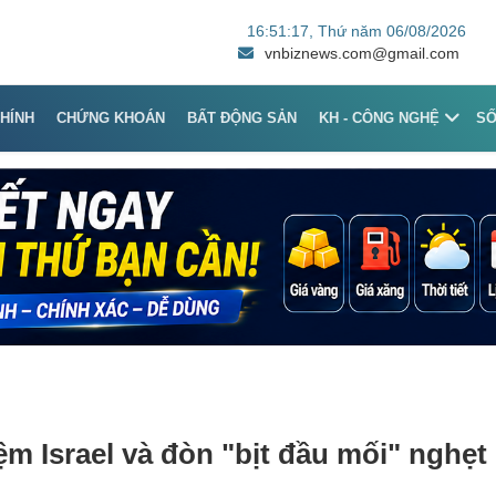
16:51:17
, Thứ năm 06/08/2026
vnbiznews.com@gmail.com
CHÍNH
CHỨNG KHOÁN
BẤT ĐỘNG SẢN
KH - CÔNG NGHỆ
S
ệm Israel và đòn "bịt đầu mối" nghẹt