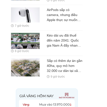
6 giờ trước
vài ngày/tháng, có nhà
máy nửa năm chỉ sản
AirPods sắp có
xuất hơn 6.000 xe
camera, nhưng điều
Apple thực sự muốn
bán không phải là một
7 giờ trước
chiếc tai nghe
Kéo dài ưu đãi thuế
đến năm 2041: Quốc
gia Nam Á đẩy nhanh
chiến lược "Trung Quốc
8 giờ trước
+ 1", muốn trở thành
công xưởng của thế
Sắp có thêm dự án gần
giới
40ha, quy mô hơn
32.000 cư dân tại xã
Phúc Thịnh, Hà Nội
9 giờ trước