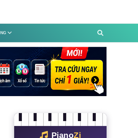
ỐNG
Piano
Zi