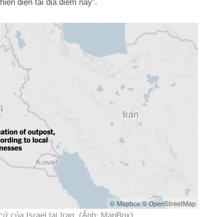
iện diện tại địa điểm này”.
cứ của Israel tại Iraq. (Ảnh: MapBox)