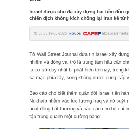
Israel được cho đã xây dựng hai tiền đồn q
chiến dịch không kích chống lại Iran kể từ 
08:35 19-05-2026
|
:
https://cafef.vn/
NGUỒN
188260519081504026.chn
Tờ Wall Street Journal đưa tin Israel xây dựn
nhiệm và đóng vai trò là trung tâm hậu cần ch
là cơ sở duy nhất bị phát hiện tới nay, trong 
sa mạc phía tây, song không được cung cấp vị 
Báo cáo cho biết thêm quân đội Israel tiến hàn
Nukhaib nhằm vào lực lượng Iraq và nó suýt nữ
hoạt động bất thường và báo cáo cho bộ chỉ hu
tập trung quanh một đường băng".