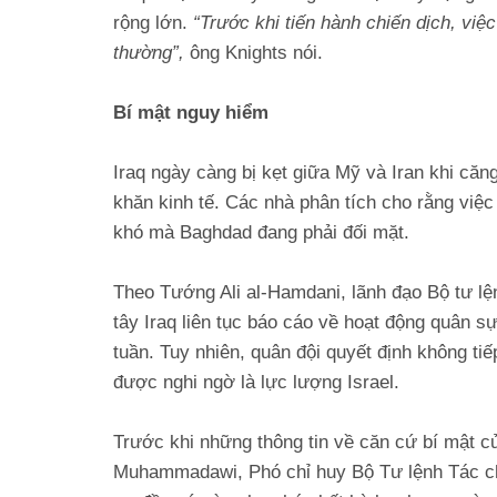
rộng lớn.
“Trước khi tiến hành chiến dịch, việc 
thường”,
ông Knights nói.
Bí mật nguy hiểm
Iraq ngày càng bị kẹt giữa Mỹ và Iran khi că
khăn kinh tế. Các nhà phân tích cho rằng việc
khó mà Baghdad đang phải đối mặt.
Theo Tướng Ali al-Hamdani, lãnh đạo Bộ tư l
tây Iraq liên tục báo cáo về hoạt động quân s
tuần. Tuy nhiên, quân đội quyết định không ti
được nghi ngờ là lực lượng Israel.
Trước khi những thông tin về căn cứ bí mật củ
Muhammadawi, Phó chỉ huy Bộ Tư lệnh Tác chi