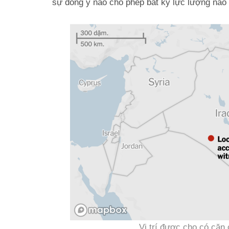
sự đồng ý nào cho phép bất kỳ lực lượng nào h
Vị trí được cho có căn 