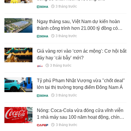
3 tháng trước
Ngay tháng sau, Việt Nam dự kiến hoàn
thành công trình hơn 21.000 tỷ đồng có
ballroom lớn nhất thế giới, soán ngôi
3 tháng trước
Caesars Forum (Las Vegas)
Giá vàng rơi vào ‘cơn ác mộng’: Cơ hội bắt
đáy hay ‘cái bẫy’ mới?
3 tháng trước
Tỷ phú Phạm Nhật Vượng vừa "chốt deal"
lớn tại thị trường trọng điểm Đông Nam Á
3 tháng trước
Nóng: Coca-Cola vừa đóng cửa vĩnh viễn
1 nhà máy sau 100 năm hoạt động, chính
thức khép lại chương lịch sử
3 tháng trước