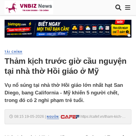
TÀI CHÍNH
Thảm kịch trước giờ cầu nguyện
tại nhà thờ Hồi giáo ở Mỹ
Vụ nổ súng tại nhà thờ Hồi giáo lớn nhất hạt San
Diego, bang California - Mỹ khiến 5 người chết,
trong đó có 2 nghi phạm trẻ tuổi.
08:15 19-05-2026
|
:
https://cafef.vn/tham-kich-
NGUỒN
truoc-gio-cau-nguyen-tai-nha-tho-hoi-giao-o-my-
188260519081254257.chn