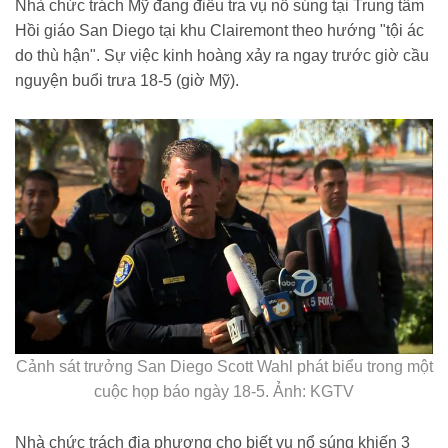
Nhà chức trách Mỹ đang điều tra vụ nổ súng tại Trung tâm
Hồi giáo San Diego tại khu Clairemont theo hướng "tội ác
do thù hận". Sự việc kinh hoàng xảy ra ngay trước giờ cầu
nguyện buổi trưa 18-5 (giờ Mỹ).
Cảnh sát trưởng San Diego Scott Wahl phát biểu trong một
cuộc họp báo ngày 18-5. Ảnh: KGTV
Nhà chức trách địa phương cho biết vụ nổ súng khiến 3