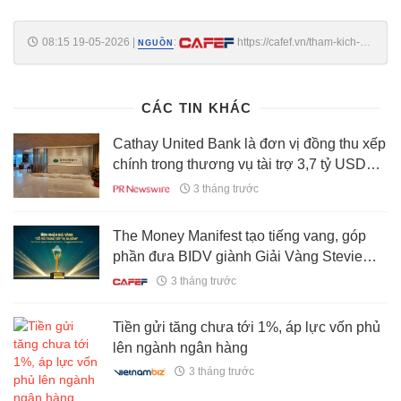
08:15 19-05-2026
|
:
https://cafef.vn/tham-kich-
NGUỒN
truoc-gio-cau-nguyen-tai-nha-tho-hoi-giao-o-my-
188260519081254257.chn
CÁC TIN KHÁC
Cathay United Bank là đơn vị đồng thu xếp
chính trong thương vụ tài trợ 3,7 tỷ USD
cho SMBC Aviation Capital
3 tháng trước
The Money Manifest tạo tiếng vang, góp
phần đưa BIDV giành Giải Vàng Stevie
Awards châu Á – Thái Bình Dương
3 tháng trước
Tiền gửi tăng chưa tới 1%, áp lực vốn phủ
lên ngành ngân hàng
3 tháng trước