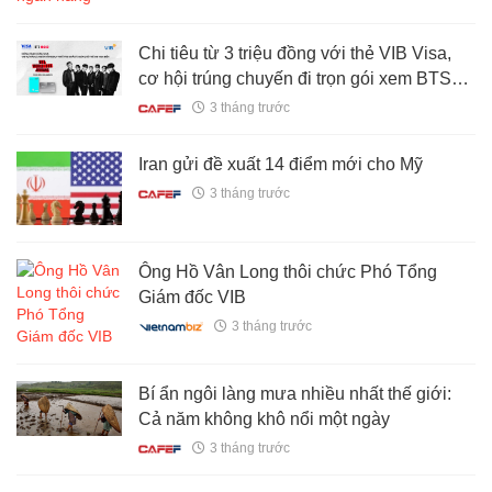
Chi tiêu từ 3 triệu đồng với thẻ VIB Visa,
cơ hội trúng chuyến đi trọn gói xem BTS
WORLD TOUR "ARIRANG" TẠI LOS
3 tháng trước
ANGELES
Iran gửi đề xuất 14 điểm mới cho Mỹ
3 tháng trước
Ông Hồ Vân Long thôi chức Phó Tổng
Giám đốc VIB
3 tháng trước
Bí ẩn ngôi làng mưa nhiều nhất thế giới:
Cả năm không khô nổi một ngày
3 tháng trước