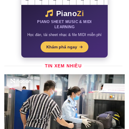
Piano
Zi
PIANO SHEET MUSIC & MIDI
LEARNING
Học đàn, tải sheet nhạc & file MIDI miễn phí
Khám phá ngay
TIN XEM NHIỀU