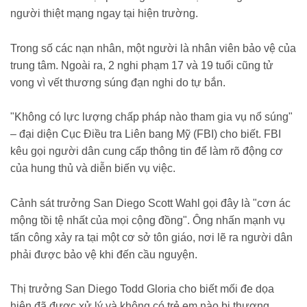
người thiệt mạng ngay tại hiện trường.
Trong số các nạn nhân, một người là nhân viên bảo vệ của
trung tâm. Ngoài ra, 2 nghi phạm 17 và 19 tuổi cũng tử
vong vì vết thương súng đạn nghi do tự bắn.
"Không có lực lượng chấp pháp nào tham gia vụ nổ súng"
– đại diện Cục Điều tra Liên bang Mỹ (FBI) cho biết. FBI
kêu gọi người dân cung cấp thông tin để làm rõ động cơ
của hung thủ và diễn biến vụ việc.
Cảnh sát trưởng San Diego Scott Wahl gọi đây là "cơn ác
mộng tồi tệ nhất của mọi cộng đồng". Ông nhấn mạnh vụ
tấn công xảy ra tại một cơ sở tôn giáo, nơi lẽ ra người dân
phải được bảo vệ khi đến cầu nguyện.
Thị trưởng San Diego Todd Gloria cho biết mối đe dọa
hiện đã được xử lý và không có trẻ em nào bị thương.