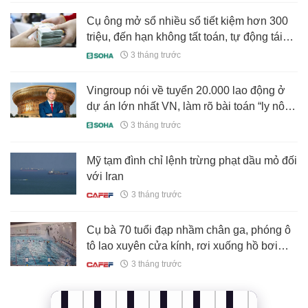
Cụ ông mở sổ nhiều sổ tiết kiệm hơn 300
triệu, đến hạn không tất toán, tự động tái
tục rồi kiện ngân hàng
3 tháng trước
Vingroup nói về tuyển 20.000 lao động ở
dự án lớn nhất VN, làm rõ bài toán “ly nông
bất ly hương”
3 tháng trước
Mỹ tạm đình chỉ lệnh trừng phạt dầu mỏ đối
với Iran
3 tháng trước
Cụ bà 70 tuổi đạp nhầm chân ga, phóng ô
tô lao xuyên cửa kính, rơi xuống hồ bơi
nằm ở tầng hầm
3 tháng trước