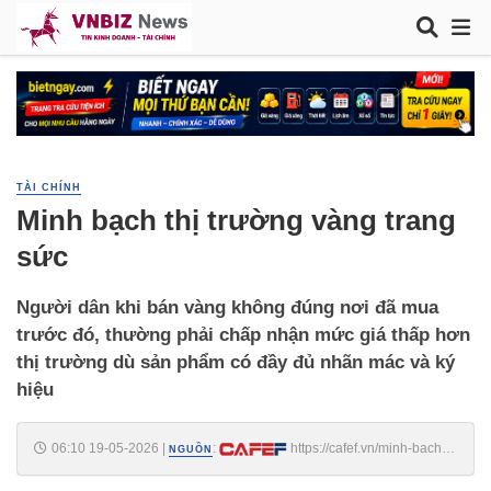
TÀI CHÍNH
Minh bạch thị trường vàng trang
sức
Người dân khi bán vàng không đúng nơi đã mua
trước đó, thường phải chấp nhận mức giá thấp hơn
thị trường dù sản phẩm có đầy đủ nhãn mác và ký
hiệu
06:10 19-05-2026
|
:
https://cafef.vn/minh-bach-
NGUỒN
thi-truong-vang-trang-suc-1882605181526504.chn