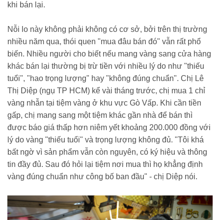
khi bán lại.
Nỗi lo này không phải không có cơ sở, bởi trên thị trường
nhiều năm qua, thói quen "mua đâu bán đó" vẫn rất phổ
biến. Nhiều người cho biết nếu mang vàng sang cửa hàng
khác bán lại thường bị trừ tiền với nhiều lý do như "thiếu
tuổi", "hao trọng lượng" hay "không đúng chuẩn". Chị Lê
Thị Diệp (ngụ TP HCM) kể vài tháng trước, chị mua 1 chỉ
vàng nhẫn tại tiệm vàng ở khu vực Gò Vấp. Khi cần tiền
gấp, chị mang sang một tiệm khác gần nhà để bán thì
được báo giá thấp hơn niêm yết khoảng 200.000 đồng với
lý do vàng "thiếu tuổi" và trọng lượng không đủ. "Tôi khá
bất ngờ vì sản phẩm vẫn còn nguyên, có ký hiệu và thông
tin đầy đủ. Sau đó hỏi lại tiệm nơi mua thì họ khẳng định
vàng đúng chuẩn như công bố ban đầu" - chị Diệp nói.