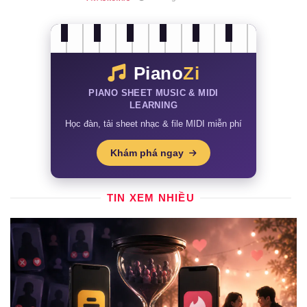
Piano
Zi
PIANO SHEET MUSIC & MIDI
LEARNING
Học đàn, tải sheet nhạc & file MIDI miễn phí
Khám phá ngay
TIN XEM NHIỀU