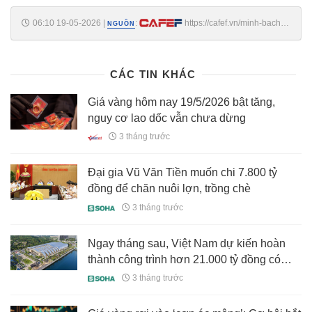
06:10 19-05-2026
|
:
https://cafef.vn/minh-bach-
NGUỒN
thi-truong-vang-trang-suc-1882605181526504.chn
CÁC TIN KHÁC
Giá vàng hôm nay 19/5/2026 bật tăng,
nguy cơ lao dốc vẫn chưa dừng
3 tháng trước
Đại gia Vũ Văn Tiền muốn chi 7.800 tỷ
đồng để chăn nuôi lợn, trồng chè
3 tháng trước
Ngay tháng sau, Việt Nam dự kiến hoàn
thành công trình hơn 21.000 tỷ đồng có
ballroom lớn nhất thế giới, soán ngôi
3 tháng trước
Caesars Forum (Las Vegas)