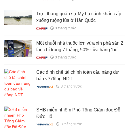
trong tương lai
Trực thăng quân sự Mỹ hạ cánh khẩn cấp
xuống ruộng lúa ở Hàn Quốc
3 tháng trước
Một chuỗi nhà thuốc lớn vừa xin phá sản 2
lần chỉ trong 7 tháng, 50% cửa hàng ‘bốc
hơi’ vì quá khó khăn
3 tháng trước
Các định chế tài chính toàn cầu nâng dự
báo về đồng NDT
3 tháng trước
SHB miễn nhiệm Phó Tổng Giám đốc Đỗ
Đức Hải
3 tháng trước