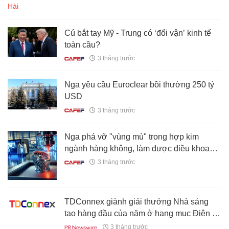
Cú bắt tay Mỹ - Trung có ‘đổi vận’ kinh tế
toàn cầu?
3 tháng trước
Nga yêu cầu Euroclear bồi thường 250 tỷ
USD
3 tháng trước
Nga phá vỡ "vùng mù" trong hợp kim
ngành hàng không, làm được điều khoa
học bó tay bấy lâu
3 tháng trước
TDConnex giành giải thưởng Nhà sáng
tạo hàng đầu của năm ở hạng mục Điện tử
tại Giải thưởng MSME 2026 của Ấn Độ
3 tháng trước