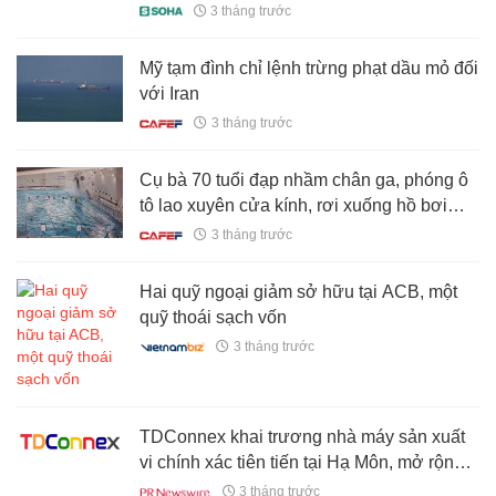
bất ly hương”
3 tháng trước
Mỹ tạm đình chỉ lệnh trừng phạt dầu mỏ đối
với Iran
3 tháng trước
Cụ bà 70 tuổi đạp nhầm chân ga, phóng ô
tô lao xuyên cửa kính, rơi xuống hồ bơi
nằm ở tầng hầm
3 tháng trước
Hai quỹ ngoại giảm sở hữu tại ACB, một
quỹ thoái sạch vốn
3 tháng trước
TDConnex khai trương nhà máy sản xuất
vi chính xác tiên tiến tại Hạ Môn, mở rộng
năng lực toàn cầu cho chuỗi cung ứng
3 tháng trước