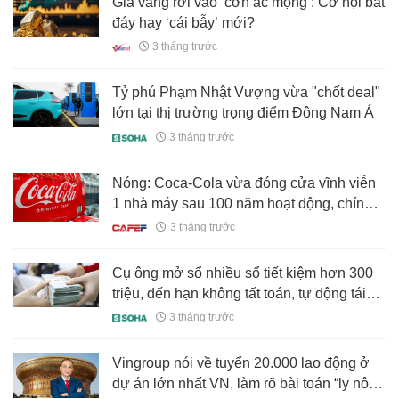
Giá vàng rơi vào ‘cơn ác mộng’: Cơ hội bắt
đáy hay ‘cái bẫy’ mới?
3 tháng trước
Tỷ phú Phạm Nhật Vượng vừa "chốt deal"
lớn tại thị trường trọng điểm Đông Nam Á
3 tháng trước
Nóng: Coca-Cola vừa đóng cửa vĩnh viễn
1 nhà máy sau 100 năm hoạt động, chính
thức khép lại chương lịch sử
3 tháng trước
Cụ ông mở sổ nhiều sổ tiết kiệm hơn 300
triệu, đến hạn không tất toán, tự động tái
tục rồi kiện ngân hàng
3 tháng trước
Vingroup nói về tuyển 20.000 lao động ở
dự án lớn nhất VN, làm rõ bài toán “ly nông