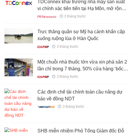
TDConnex khai trương nhà máy sản xuất
vi chính xác tiên tiến tại Hạ Môn, mở rộng
năng lực toàn cầu cho chuỗi cung ứng
3 tháng trước
trong tương lai
Trực thăng quân sự Mỹ hạ cánh khẩn cấp
xuống ruộng lúa ở Hàn Quốc
3 tháng trước
Một chuỗi nhà thuốc lớn vừa xin phá sản 2
lần chỉ trong 7 tháng, 50% cửa hàng ‘bốc
hơi’ vì quá khó khăn
3 tháng trước
Các định chế tài chính toàn cầu nâng dự
báo về đồng NDT
3 tháng trước
SHB miễn nhiệm Phó Tổng Giám đốc Đỗ