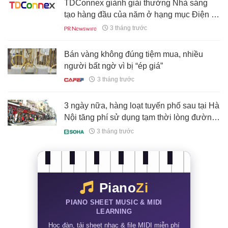
TDConnex giành giải thưởng Nhà sáng
tạo hàng đầu của năm ở hạng mục Điện tử
tại Giải thưởng MSME 2026 của Ấn Độ
3 tháng trước
Bán vàng không đúng tiệm mua, nhiều
người bất ngờ vì bị “ép giá”
3 tháng trước
3 ngày nữa, hàng loạt tuyến phố sau tại Hà
Nội tăng phí sử dụng tạm thời lòng đường,
vỉa hè, cao nhất lên đến
3 tháng trước
400.000đồng/m2/tháng
Piano
Zi
PIANO SHEET MUSIC & MIDI
LEARNING
Học đàn, tải sheet nhạc & file MIDI miễn phí