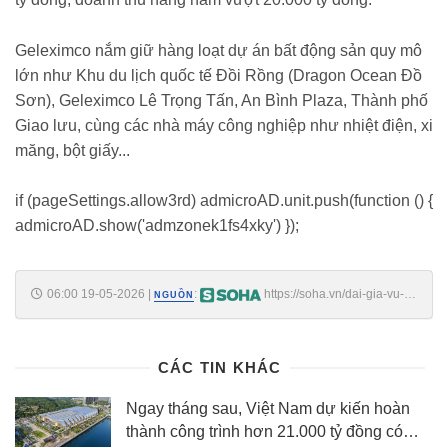
Geleximco nắm giữ hàng loạt dự án bất động sản quy mô
lớn như Khu du lịch quốc tế Đồi Rồng (Dragon Ocean Đồ
Sơn), Geleximco Lê Trọng Tấn, An Bình Plaza, Thành phố
Giao lưu, cùng các nhà máy công nghiệp như nhiệt điện, xi
măng, bột giấy...
if (pageSettings.allow3rd) admicroAD.unit.push(function () {
admicroAD.show('admzonek1fs4xky') });
06:00 19-05-2026
|
:
https://soha.vn/dai-gia-vu-
NGUỒN
van-tien-muon-chi-7800-ty-dong-de-chan-nuoi-lon-trong-che-
198260518224203499.htm
CÁC TIN KHÁC
Ngay tháng sau, Việt Nam dự kiến hoàn
thành công trình hơn 21.000 tỷ đồng có