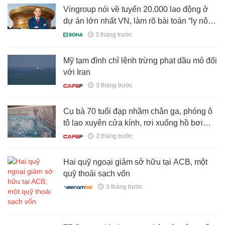
Vingroup nói về tuyển 20.000 lao động ở
dự án lớn nhất VN, làm rõ bài toán “ly nông
bất ly hương”
3 tháng trước
Mỹ tạm đình chỉ lệnh trừng phạt dầu mỏ đối
với Iran
3 tháng trước
Cụ bà 70 tuổi đạp nhầm chân ga, phóng ô
tô lao xuyên cửa kính, rơi xuống hồ bơi
nằm ở tầng hầm
3 tháng trước
Hai quỹ ngoại giảm sở hữu tại ACB, một
quỹ thoái sạch vốn
3 tháng trước