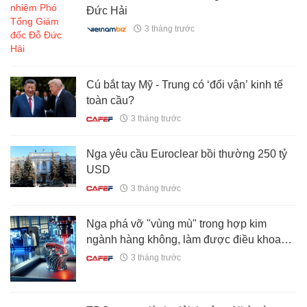
Đức Hải
3 tháng trước
Cú bắt tay Mỹ - Trung có ‘đổi vận’ kinh tế
toàn cầu?
3 tháng trước
Nga yêu cầu Euroclear bồi thường 250 tỷ
USD
3 tháng trước
Nga phá vỡ "vùng mù" trong hợp kim
ngành hàng không, làm được điều khoa
học bó tay bấy lâu
3 tháng trước