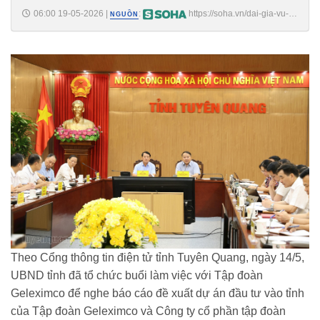
06:00 19-05-2026
|
:
https://soha.vn/dai-gia-vu-
NGUỒN
van-tien-muon-chi-7800-ty-dong-de-chan-nuoi-lon-trong-che-
198260518224203499.htm
Theo Cổng thông tin điện tử tỉnh Tuyên Quang, ngày 14/5,
UBND tỉnh đã tổ chức buổi làm việc với Tập đoàn
Geleximco để nghe báo cáo đề xuất dự án đầu tư vào tỉnh
của Tập đoàn Geleximco và Công ty cổ phần tập đoàn