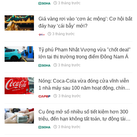
ballroom lớn nhất thế giới, soán ngôi
3 tháng trước
Caesars Forum (Las Vegas)
Giá vàng rơi vào ‘cơn ác mộng’: Cơ hội bắt
đáy hay ‘cái bẫy’ mới?
3 tháng trước
Tỷ phú Phạm Nhật Vượng vừa "chốt deal"
lớn tại thị trường trọng điểm Đông Nam Á
3 tháng trước
Nóng: Coca-Cola vừa đóng cửa vĩnh viễn
1 nhà máy sau 100 năm hoạt động, chính
thức khép lại chương lịch sử
3 tháng trước
Cụ ông mở sổ nhiều sổ tiết kiệm hơn 300
triệu, đến hạn không tất toán, tự động tái
tục rồi kiện ngân hàng
3 tháng trước