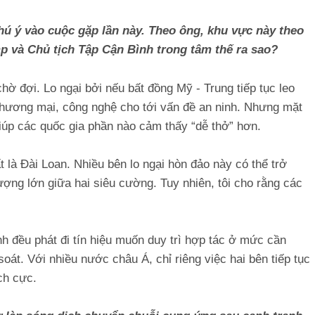
chú ý vào cuộc gặp lần này. Theo ông, khu vực này theo
 và Chủ tịch Tập Cận Bình trong tâm thế ra sao?
hờ đợi. Lo ngại bởi nếu bất đồng Mỹ - Trung tiếp tục leo
 thương mại, công nghệ cho tới vấn đề an ninh. Nhưng mặt
 giúp các quốc gia phần nào cảm thấy “dễ thở” hơn.
 là Đài Loan. Nhiều bên lo ngại hòn đảo này có thể trở
ợng lớn giữa hai siêu cường. Tuy nhiên, tôi cho rằng các
h đều phát đi tín hiệu muốn duy trì hợp tác ở mức cần
soát. Với nhiều nước châu Á, chỉ riêng việc hai bên tiếp tục
ch cực.