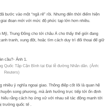
i đã bước vào một “ngã rẽ” rồi. Nhưng đến thời điểm hiện
giai đoạn mới với mức độ phức tạp lớn hơn nhiều.
âu Mỹ, Trung Đông cho tới châu Á cho thấy thế giới đang
ạnh tranh, xung đột, hoặc tìm cách duy trì đối thoại để giữ
ng Quốc Tập Cận Bình tại Đại lễ đường Nhân dân. (Ảnh:
Reuters)
 nhiều ý nghĩa ngoại giao. Thông điệp cốt lõi là quan hệ
chuyện song phương, mà ảnh hưởng trực tiếp tới ổn định
ều hiểu rằng cách họ ứng xử với nhau sẽ tác động mạnh tới
ị trường quốc tế .