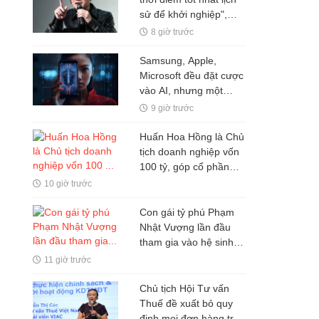
sử để khởi nghiệp",
nhiều người thất bại chỉ
8 giờ trước
vì mắc kẹt ở 1 ĐIỀU ai
cũng hiểu nhưng ít khi
Samsung, Apple,
vượt qua được
Microsoft đều đặt cược
vào AI, nhưng một
nghịch lý đang xuất
9 giờ trước
hiện: Người mua không
phải lúc nào cũng dùng
Huấn Hoa Hồng là Chủ
tịch doanh nghiệp vốn
100 tỷ, góp cổ phần
trong hai doanh nghiệp
10 giờ trước
khác
Con gái tỷ phú Phạm
Nhật Vượng lần đầu
tham gia vào hệ sinh
thái Vingroup
11 giờ trước
Chủ tịch Hội Tư vấn
Thuế đề xuất bỏ quy
định mọi đơn hàng trên