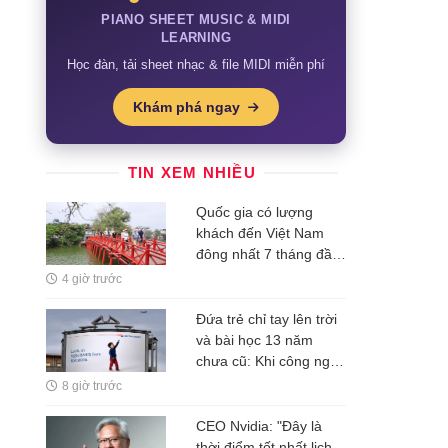
PIANO SHEET MUSIC & MIDI
LEARNING
Học đàn, tải sheet nhạc & file MIDI miễn phí
Khám phá ngay
TIN XEM NHIỀU
Quốc gia có lượng
khách đến Việt Nam
đông nhất 7 tháng đầu
năm, vượt Hàn Quốc
4 giờ trước
và Nga, gấp gần 6 lần
Ấn Độ
Đứa trẻ chỉ tay lên trời
và bài học 13 năm
chưa cũ: Khi công nghệ
rẻ dần, thứ đắt nhất là
8 giờ trước
một ý tưởng
CEO Nvidia: "Đây là
thời điểm tốt nhất lịch