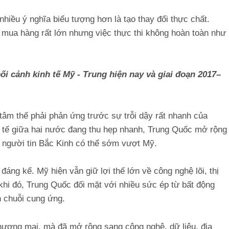
hiều ý nghĩa biểu tượng hơn là tạo thay đổi thực chất.
 mua hàng rất lớn nhưng việc thực thi không hoàn toàn như
bối cảnh kinh tế Mỹ - Trung hiện nay và giai đoạn 2017–
âm thế phải phản ứng trước sự trỗi dậy rất nhanh của
 tế giữa hai nước đang thu hẹp nhanh, Trung Quốc mở rộng
 người tin Bắc Kinh có thể sớm vượt Mỹ.
áng kể. Mỹ hiện vẫn giữ lợi thế lớn về công nghệ lõi, thị
khi đó, Trung Quốc đối mặt với nhiều sức ép từ bất động
n chuỗi cung ứng.
hương mại, mà đã mở rộng sang công nghệ, dữ liệu, địa