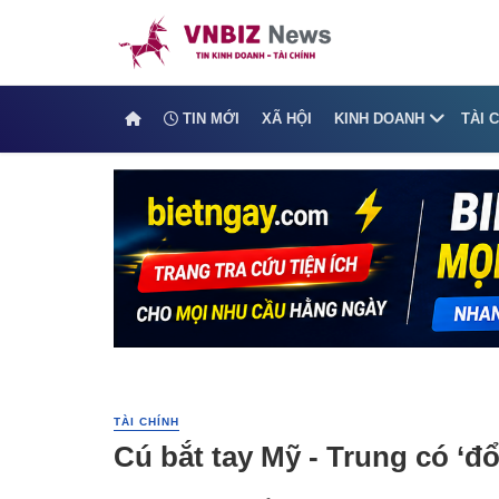
TIN MỚI
XÃ HỘI
KINH DOANH
TÀI 
TÀI CHÍNH
Cú bắt tay Mỹ - Trung có ‘đổ