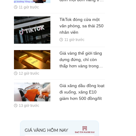
sàn TMĐT đều phải
11 giờ trước
xuất hóa đơn
TikTok đóng cửa một
văn phòng, sa thải 250
nhân viên
11 giờ trước
Giá vàng thế giới tăng
dựng đứng, chỉ còn
thấp hơn vàng trong
nước 5 triệu
12 giờ trước
đồng/lượng
Giá xăng dầu đồng loạt
đi xuống, xăng E10
giảm hơn 500 đồng/lít
13 giờ trước