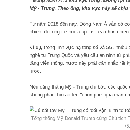
- Đông Nam Á là khu vực từng hưởng lợi từ
Mỹ - Trung. Theo ông, khu vực này sẽ chịu 
Từ năm 2018 đến nay, Đông Nam Á vẫn có cơ 
nhiên, đi cùng cơ hội là áp lực lựa chọn chiến
Ví dụ, trong lĩnh vực hạ tầng số và 5G, nhiều
nghệ từ Trung Quốc và yêu cầu an ninh từ phí
tầng viễn thông, nước này phải cân nhắc rất k
lược.
Nếu căng thẳng Mỹ - Trung dịu bớt, các quốc 
không phải chịu áp lực “chọn phe” quá mạnh 
Tổng thống Mỹ Donald Trump cùng Chủ tịch 
/5