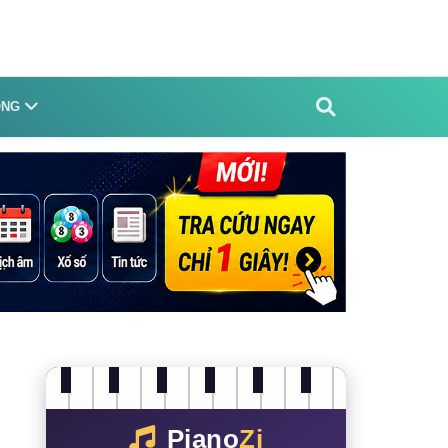
ỐNG
Piano
Zi