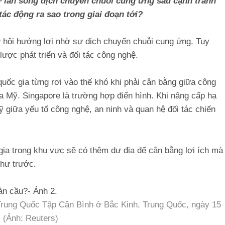
 làn sóng dịch chuyển chuỗi cung ứng sau cạnh tranh
tác động ra sao trong giai đoạn tới?
hội hưởng lợi nhờ sự dịch chuyển chuỗi cung ứng. Tuy
 lược phát triển và đối tác công nghệ.
 quốc gia từng rơi vào thế khó khi phải cân bằng giữa công
a Mỹ. Singapore là trường hợp điển hình. Khi nâng cấp hạ
ỹ giữa yếu tố công nghệ, an ninh và quan hệ đối tác chiến
gia trong khu vực sẽ có thêm dư địa để cân bằng lợi ích mà
như trước.
Trung Quốc Tập Cận Bình ở Bắc Kinh, Trung Quốc, ngày 15
. (Ảnh: Reuters)