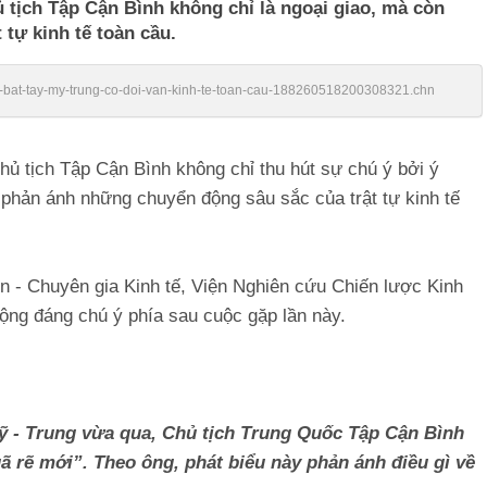
tịch Tập Cận Bình không chỉ là ngoại giao, mà còn
tự kinh tế toàn cầu.
/cu-bat-tay-my-trung-co-doi-van-kinh-te-toan-cau-188260518200308321.chn
ủ tịch Tập Cận Bình không chỉ thu hút sự chú ý bởi ý
 phản ánh những chuyển động sâu sắc của trật tự kinh tế
 - Chuyên gia Kinh tế, Viện Nghiên cứu Chiến lược Kinh
ộng đáng chú ý phía sau cuộc gặp lần này.
ỹ - Trung vừa qua, Chủ tịch Trung Quốc Tập Cận Bình
ã rẽ mới”. Theo ông, phát biểu này phản ánh điều gì về