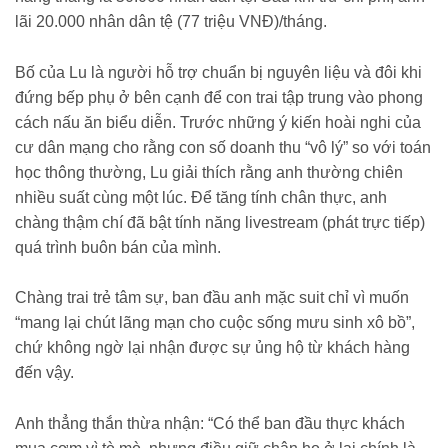
lãi 20.000 nhân dân tệ (77 triệu VNĐ)/tháng.
Bố của Lu là người hỗ trợ chuẩn bị nguyên liệu và đôi khi
đứng bếp phụ ở bên cạnh để con trai tập trung vào phong
cách nấu ăn biểu diễn. Trước những ý kiến hoài nghi của
cư dân mạng cho rằng con số doanh thu “vô lý” so với toán
học thông thường, Lu giải thích rằng anh thường chiên
nhiều suất cùng một lúc. Để tăng tính chân thực, anh
chàng thậm chí đã bật tính năng livestream (phát trực tiếp)
quá trình buôn bán của mình.
Chàng trai trẻ tâm sự, ban đầu anh mặc suit chỉ vì muốn
“mang lại chút lãng mạn cho cuộc sống mưu sinh xô bồ”,
chứ không ngờ lại nhận được sự ủng hộ từ khách hàng
đến vậy.
Anh thẳng thắn thừa nhận: “Có thể ban đầu thực khách