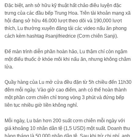
Đặc biệt, anh sở hữu kỹ thuật hất chảo điêu luyện đặc
trưng của các đầu bếp Trung Hoa. Trên tài khoản mạng xã
hội đang sở hữu 46.000 lượt theo dõi và 190,000 lượt
thích, Lu thường xuyên đăng tải các video nấu ăn phong
cách kèm hashtag #sanjifriedrice (Cơm chiên Sanji).
Để màn trình diễn phần hoàn hảo, Lu thậm chí còn ngậm
một điếu thuốc ở khóe môi khi nấu ăn, nhưng không châm
lửa.
Quầy hàng của Lu mở cửa đều đặn từ 5h chiều đến 11h30
đêm mỗi ngày. Vào giờ cao điểm, anh có thể hoàn thành
một phần cơm chiên chỉ trong vòng 3 phút và đứng bếp
liên tục nhiều giờ liền không nghỉ.
Mỗi ngày, Lu bán hơn 200 suất cơm chiên mỗi ngày với
giá khoảng 10 nhân dân tệ (1,5 USD) một suất. Doanh thu
hàng tháng là 50.000 nhân dân tệ. Sau khi trừ chi phí, anh