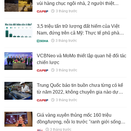
vùi hàng chục ngôi nhà, 2 người thiệt
mạng, hơn 7.000 người sơ tán
3 tháng trước
3,5 triệu tấn trữ lượng đất hiếm của Việt
Nam, đứng trên cả Mỹ: Thực tế phũ phàng
tại các DN quản lý, khai thác mỏ
3 tháng trước
VCBNeo và MoMo thiết lập quan hệ đối tác
chiến lược
3 tháng trước
Trung Quốc báo tin buồn chưa từng có kể
từ năm 2022, không chuyên gia nào dự
đoán được
3 tháng trước
Giá vàng xuyên thủng mốc 160 triệu
đồng/lượng, nỗi lo trước "ranh giới sống
còn"
3 tháng trước