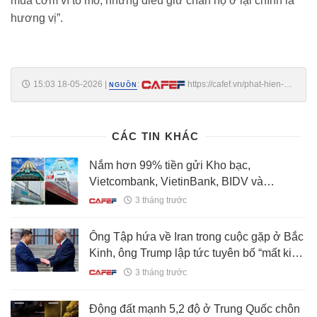
mua cơm vì tò mò, nhưng điều giữ chân họ ở lại chính là
hương vị”.
15:03 18-05-2026
|
:
https://cafef.vn/phat-hien-
NGUỒN
nam-thanh-nien-19-tuoi-ban-com-rang-o-cho-moi-toi-lai-gan-80-trieu-
dong-thang-188260518141129566.chn
CÁC TIN KHÁC
Nắm hơn 99% tiền gửi Kho bạc,
Vietcombank, VietinBank, BIDV và
Agribank hưởng lợi lớn nhất từ quy định
3 tháng trước
mới của Ngân hàng Nhà nước
Ông Tập hứa về Iran trong cuộc gặp ở Bắc
Kinh, ông Trump lập tức tuyên bố “mất kiên
nhẫn” với Iran
3 tháng trước
Động đất mạnh 5,2 độ ở Trung Quốc chôn