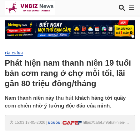
TÀI CHÍNH
Phát hiện nam thanh niên 19 tuổi
bán cơm rang ở chợ mỗi tối, lãi
gần 80 triệu đồng/tháng
Nam thanh niên này thu hút khách hàng tới quầy
cơm chiên nhờ ý tưởng độc đáo của mình.
15:03 18-05-2026
|
:
https://cafef.vn/phat-hien-
NGUỒN
nam-thanh-nien-19-tuoi-ban-com-rang-o-cho-moi-toi-lai-gan-80-trieu-
dong-thang-188260518141129566.chn