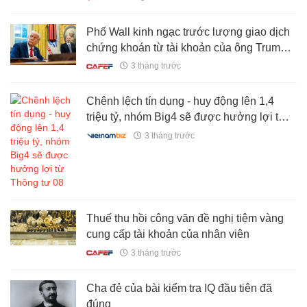
Phố Wall kinh ngạc trước lượng giao dịch
chứng khoán từ tài khoản của ông Trump
trong 3 tháng qua: ‘Con số thật điên rồ’
3 tháng trước
Chênh lệch tín dụng - huy động lên 1,4
triệu tỷ, nhóm Big4 sẽ được hưởng lợi từ
Thông tư 08
3 tháng trước
Thuế thu hồi công văn đề nghị tiệm vàng
cung cấp tài khoản của nhân viên
3 tháng trước
Cha đẻ của bài kiểm tra IQ đầu tiên đã
đúng