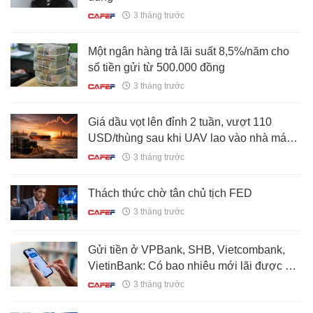
3 tháng trước
Một ngân hàng trả lãi suất 8,5%/năm cho
số tiền gửi từ 500.000 đồng
3 tháng trước
Giá dầu vọt lên đỉnh 2 tuần, vượt 110
USD/thùng sau khi UAV lao vào nhà máy
điện hạt nhân của Vương quốc Ả rập
3 tháng trước
Thách thức chờ tân chủ tịch FED
3 tháng trước
Gửi tiền ở VPBank, SHB, Vietcombank,
VietinBank: Có bao nhiêu mới lãi được 20
triệu/tháng?
3 tháng trước