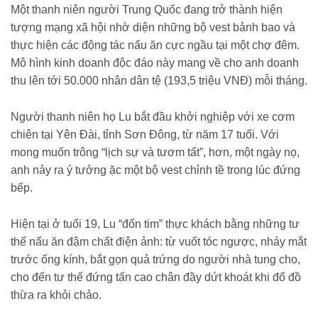
Một thanh niên người Trung Quốc đang trở thành hiện
tượng mạng xã hội nhờ diện những bộ vest bảnh bao và
thực hiện các động tác nấu ăn cực ngầu tại một chợ đêm.
Mô hình kinh doanh độc đáo này mang về cho anh doanh
thu lên tới 50.000 nhân dân tệ (193,5 triệu VNĐ) mỗi tháng.
Người thanh niên họ Lu bắt đầu khởi nghiệp với xe cơm
chiên tại Yên Đài, tỉnh Sơn Đông, từ năm 17 tuổi. Với
mong muốn trông “lịch sự và tươm tất”, hơn, một ngày nọ,
anh nảy ra ý tưởng ặc một bộ vest chỉnh tề trong lúc đứng
bếp.
Hiện tại ở tuổi 19, Lu “đốn tim” thực khách bằng những tư
thế nấu ăn đậm chất điện ảnh: từ vuốt tóc ngược, nháy mắt
trước ống kính, bắt gọn quả trứng do người nhà tung cho,
cho đến tư thế đứng tấn cao chân đầy dứt khoát khi đổ đồ
thừa ra khỏi chảo.