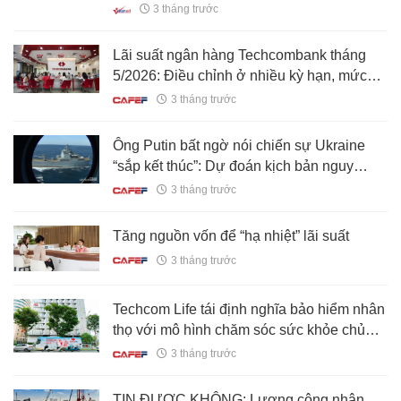
3 tháng trước
Lãi suất ngân hàng Techcombank tháng
5/2026: Điều chỉnh ở nhiều kỳ hạn, mức
cao nhất là bao nhiêu?
3 tháng trước
Ông Putin bất ngờ nói chiến sự Ukraine
“sắp kết thúc”: Dự đoán kịch bản nguy
hiểm
3 tháng trước
Tăng nguồn vốn để “hạ nhiệt” lãi suất
3 tháng trước
Techcom Life tái định nghĩa bảo hiểm nhân
thọ với mô hình chăm sóc sức khỏe chủ
động
3 tháng trước
TIN ĐƯỢC KHÔNG: Lương công nhân