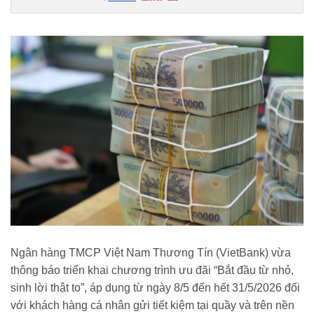
hang-tra-lai-suat-85-nam-cho-so-tien-gui-tu-500000-dong-
188260518104017426.chn
Ngân hàng TMCP Việt Nam Thương Tín (VietBank) vừa
thông báo triển khai chương trình ưu đãi “Bắt đầu từ nhỏ,
sinh lời thật to”, áp dụng từ ngày 8/5 đến hết 31/5/2026 đối
với khách hàng cá nhân gửi tiết kiệm tại quầy và trên nền