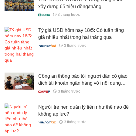
xây dựng 65 triệu đồng/tháng
3 tháng trước
Tỷ giá USD hôm nay 18/5: Có tuần tăng
giá nhiều nhất trong hai tháng qua
3 tháng trước
Công an thông báo tới người dân có giao
dịch tài khoản ngân hàng với nội dung
chuyển khoản sau
3 tháng trước
Người trẻ nên quản lý tiền như thế nào để
không áp lực?
3 tháng trước