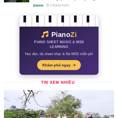
Lâm Đồng...
3 tháng trước
Piano
Zi
PIANO SHEET MUSIC & MIDI
LEARNING
Học đàn, tải sheet nhạc & file MIDI miễn phí
Khám phá ngay
TIN XEM NHIỀU