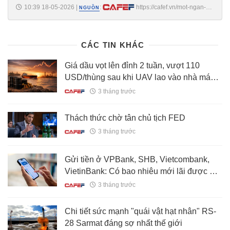
10:39 18-05-2026
|
:
https://cafef.vn/mot-ngan-
NGUỒN
hang-tra-lai-suat-85-nam-cho-so-tien-gui-tu-500000-dong-
188260518104017426.chn
CÁC TIN KHÁC
Giá dầu vọt lên đỉnh 2 tuần, vượt 110
USD/thùng sau khi UAV lao vào nhà máy
điện hạt nhân của Vương quốc Ả rập
3 tháng trước
Thách thức chờ tân chủ tịch FED
3 tháng trước
Gửi tiền ở VPBank, SHB, Vietcombank,
VietinBank: Có bao nhiêu mới lãi được 20
triệu/tháng?
3 tháng trước
Chi tiết sức mạnh "quái vật hạt nhân" RS-
28 Sarmat đáng sợ nhất thế giới