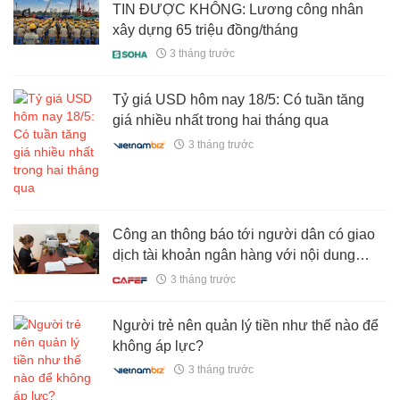
TIN ĐƯỢC KHÔNG: Lương công nhân
xây dựng 65 triệu đồng/tháng
3 tháng trước
Tỷ giá USD hôm nay 18/5: Có tuần tăng
giá nhiều nhất trong hai tháng qua
3 tháng trước
Công an thông báo tới người dân có giao
dịch tài khoản ngân hàng với nội dung
chuyển khoản sau
3 tháng trước
Người trẻ nên quản lý tiền như thế nào để
không áp lực?
3 tháng trước