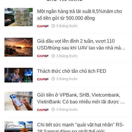
Một ngân hàng trả lãi suất 8,5%/năm cho
số tiền gửi từ 500.000 đồng
3 tháng trước
Giá dầu vọt lên đỉnh 2 tuần, vượt 110
USD/thùng sau khi UAV lao vào nhà máy
điện hạt nhân của Vương quốc Ả rập
3 tháng trước
Thách thức chờ tân chủ tịch FED
3 tháng trước
Gửi tiền ở VPBank, SHB, Vietcombank,
VietinBank: Có bao nhiêu mới lãi được 20
triệu/tháng?
3 tháng trước
Chi tiết sức mạnh "quái vật hạt nhân" RS-
28 Sarmat đáng sợ nhất thế giới