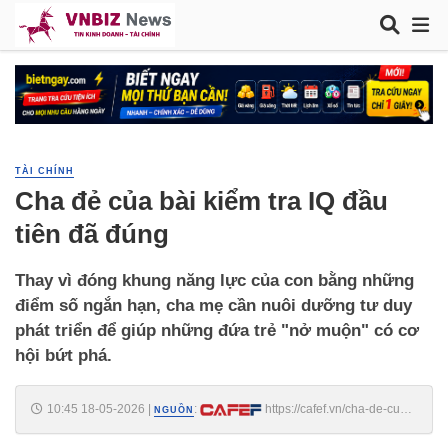
TÀI CHÍNH
Cha đẻ của bài kiểm tra IQ đầu
tiên đã đúng
Thay vì đóng khung năng lực của con bằng những
điểm số ngắn hạn, cha mẹ cần nuôi dưỡng tư duy
phát triển để giúp những đứa trẻ "nở muộn" có cơ
hội bứt phá.
10:45 18-05-2026
|
:
https://cafef.vn/cha-de-cua-
NGUỒN
bai-kiem-tra-iq-dau-tien-da-dung-188260518104346824.chn