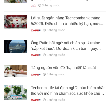
3 tháng trước
Lãi suất ngân hàng Techcombank tháng
5/2026: Điều chỉnh ở nhiều kỳ hạn, mức
cao nhất là bao nhiêu?
3 tháng trước
Ông Putin bất ngờ nói chiến sự Ukraine
“sắp kết thúc”: Dự đoán kịch bản nguy
hiểm
3 tháng trước
Tăng nguồn vốn để “hạ nhiệt” lãi suất
3 tháng trước
Techcom Life tái định nghĩa bảo hiểm nhân
thọ với mô hình chăm sóc sức khỏe chủ
động
3 tháng trước