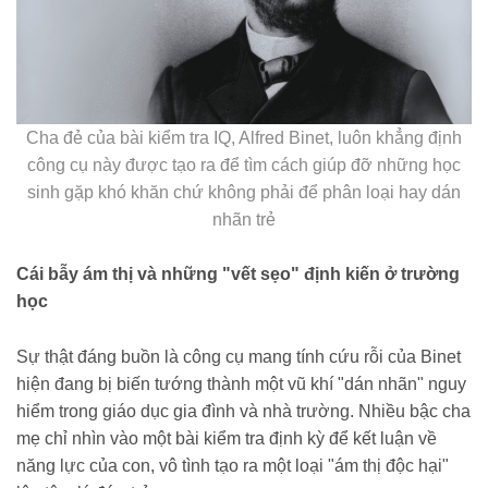
Cha đẻ của bài kiểm tra IQ, Alfred Binet, luôn khẳng định
công cụ này được tạo ra để tìm cách giúp đỡ những học
sinh gặp khó khăn chứ không phải để phân loại hay dán
nhãn trẻ
Cái bẫy ám thị và những "vết sẹo" định kiến ở trường
học
Sự thật đáng buồn là công cụ mang tính cứu rỗi của Binet
hiện đang bị biến tướng thành một vũ khí "dán nhãn" nguy
hiểm trong giáo dục gia đình và nhà trường. Nhiều bậc cha
mẹ chỉ nhìn vào một bài kiểm tra định kỳ để kết luận về
năng lực của con, vô tình tạo ra một loại "ám thị độc hại"