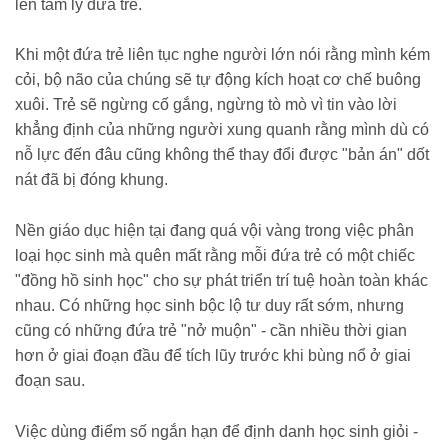
lên tâm lý đứa trẻ.
Khi một đứa trẻ liên tục nghe người lớn nói rằng mình kém
cỏi, bộ não của chúng sẽ tự động kích hoạt cơ chế buông
xuôi. Trẻ sẽ ngừng cố gắng, ngừng tò mò vì tin vào lời
khẳng định của những người xung quanh rằng mình dù có
nỗ lực đến đâu cũng không thể thay đổi được "bản án" dốt
nát đã bị đóng khung.
Nền giáo dục hiện tại đang quá vội vàng trong việc phân
loại học sinh mà quên mất rằng mỗi đứa trẻ có một chiếc
"đồng hồ sinh học" cho sự phát triển trí tuệ hoàn toàn khác
nhau. Có những học sinh bộc lộ tư duy rất sớm, nhưng
cũng có những đứa trẻ "nở muộn" - cần nhiều thời gian
hơn ở giai đoạn đầu để tích lũy trước khi bùng nổ ở giai
đoạn sau.
Việc dùng điểm số ngắn hạn để định danh học sinh giỏi -