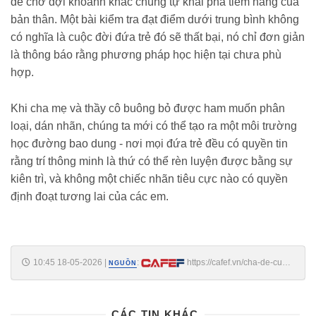
để chờ đợi khoảnh khắc chúng tự khai phá tiềm năng của
bản thân. Một bài kiểm tra đạt điểm dưới trung bình không
có nghĩa là cuộc đời đứa trẻ đó sẽ thất bại, nó chỉ đơn giản
là thông báo rằng phương pháp học hiện tại chưa phù
hợp.
Khi cha mẹ và thầy cô buông bỏ được ham muốn phân
loại, dán nhãn, chúng ta mới có thể tạo ra một môi trường
học đường bao dung - nơi mọi đứa trẻ đều có quyền tin
rằng trí thông minh là thứ có thể rèn luyện được bằng sự
kiên trì, và không một chiếc nhãn tiêu cực nào có quyền
định đoạt tương lai của các em.
10:45 18-05-2026
|
:
https://cafef.vn/cha-de-cua-
NGUỒN
bai-kiem-tra-iq-dau-tien-da-dung-188260518104346824.chn
CÁC TIN KHÁC