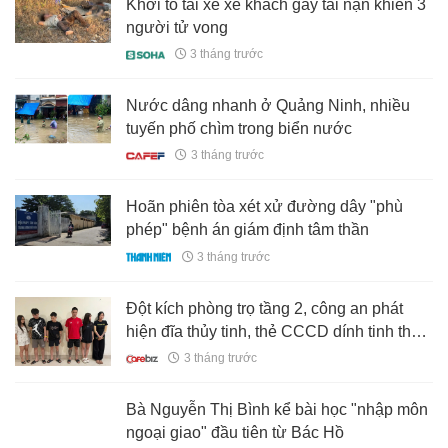
Khởi tố tài xế xe khách gây tai nạn khiến 3
người tử vong
3 tháng trước
Nước dâng nhanh ở Quảng Ninh, nhiều
tuyến phố chìm trong biển nước
3 tháng trước
Hoãn phiên tòa xét xử đường dây "phù
phép" bệnh án giám định tâm thần
3 tháng trước
Đột kích phòng trọ tầng 2, công an phát
hiện đĩa thủy tinh, thẻ CCCD dính tinh thể
trắng: Nguyễn Thanh Tùng và 4 đối tượng
3 tháng trước
bị khởi tố
Bà Nguyễn Thị Bình kể bài học "nhập môn
ngoại giao" đầu tiên từ Bác Hồ