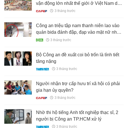
vận động lớn nhất thế giới ở Việt Nam do
Vingroup xây dựng
3 tháng trước
Công an triệu tập nam thanh niên lao vào
quán bida đánh đập, đạp vào mặt nữ nhân
viên
3 tháng trước
Bộ Công an đề xuất coi bỏ trốn là tình tiết
tăng nặng
3 tháng trước
Người nhận trợ cấp hưu trí xã hội có phải
gia hạn ủy quyền?
3 tháng trước
Nhờ thi hộ tiếng Anh tốt nghiệp thạc sĩ, 2
người bị Công an TP.HCM xử lý
3 tháng trước