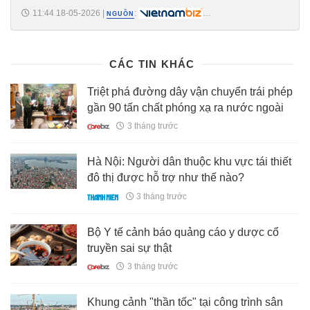
11:44 18-05-2026
|
:
NGUỒN
https://vietnambiz.vn/thu-tuong-nha-nuoc-phai-la-nguoi-mua-dau-tien-
cua-cac-san-pham-cong-nghe-chien-luoc-202651811285465.htm
CÁC TIN KHÁC
Triệt phá đường dây vận chuyển trái phép
gần 90 tấn chất phóng xạ ra nước ngoài
3 tháng trước
Hà Nội: Người dân thuộc khu vực tái thiết
đô thị được hỗ trợ như thế nào?
3 tháng trước
Bộ Y tế cảnh báo quảng cáo y dược cổ
truyền sai sự thật
3 tháng trước
Khung cảnh "thần tốc" tại công trình sân