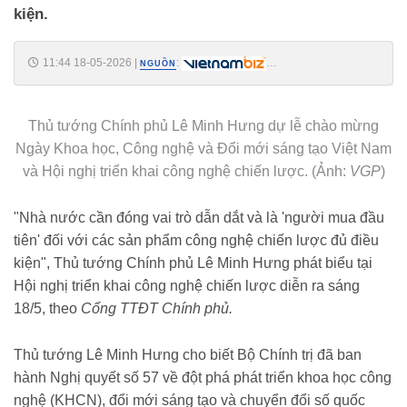
kiện.
11:44 18-05-2026
|
:
NGUỒN
https://vietnambiz.vn/thu-tuong-nha-nuoc-phai-la-nguoi-mua-dau-tien-
cua-cac-san-pham-cong-nghe-chien-luoc-202651811285465.htm
Thủ tướng Chính phủ Lê Minh Hưng dự lễ chào mừng
Ngày Khoa học, Công nghệ và Đổi mới sáng tạo Việt Nam
và Hội nghị triển khai công nghệ chiến lược. (Ảnh:
VGP
)
"Nhà nước cần đóng vai trò dẫn dắt và là 'người mua đầu
tiên' đối với các sản phẩm công nghệ chiến lược đủ điều
kiện", Thủ tướng Chính phủ Lê Minh Hưng phát biểu tại
Hội nghị triển khai công nghệ chiến lược diễn ra sáng
18/5, theo
Cổng TTĐT Chính phủ.
Thủ tướng Lê Minh Hưng cho biết Bộ Chính trị đã ban
hành Nghị quyết số 57 về đột phá phát triển khoa học công
nghệ (KHCN), đổi mới sáng tạo và chuyển đổi số quốc