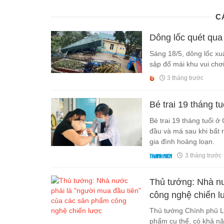
C
Dông lốc quét qua
Sáng 18/5, dông lốc xu
sập đổ mái khu vui chơ
3 tháng trước
Bé trai 19 tháng t
Bé trai 19 tháng tuổi ở
đầu và má sau khi bất n
gia đình hoảng loạn.
3 tháng trước
Thủ tướng: Nhà nư
công nghệ chiến l
Thủ tướng Chính phủ Lê
phẩm cụ thể, có khả n