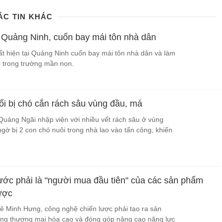
ÁC TIN KHÁC
 Quảng Ninh, cuốn bay mái tôn nhà dân
ất hiện tại Quảng Ninh cuốn bay mái tôn nhà dân và làm
i trong trường mần non.
uổi bị chó cắn rách sâu vùng đầu, má
 Quảng Ngãi nhập viện với nhiều vết rách sâu ở vùng
gờ bị 2 con chó nuôi trong nhà lao vào tấn công, khiến
ớc phải là "người mua đầu tiên" của các sản phẩm
ược
 Minh Hưng, công nghệ chiến lược phải tạo ra sản
ăng thương mại hóa cao và đóng góp nâng cao năng lực