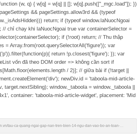
nction (w, q) { w[q] = w[q] || []; w[q].push(["_mgc.load"]); })
ow.pageSettings && pageSettings.allow3rd && (typeof
w._isAdsHidden))) return; if (typeof window.laNuocNgoai
; // chỉ chạy khi laNuocNgoai true var containerSelector =
ector(containerSelector); if (!root) return; // Thu thập
s = Array.from(root.querySelectorAll('figure')); var
)).filter(function(p){ return !p.closest('figure'); }); var
deList vốn đã theo DOM order => không cần sort if
Math.floor(elements.length / 2)]; // giữa bài if (!target ||
ent.createElement('div'); newDiv.id = 'taboola-mid-article-
, target.nextSibling); window._taboola = window._taboola ||
1', container: 'taboola-mid-article-widget', placement: 'Mid
ien.vn/tau-ca-quang-ngai-gap-nan-tren-bien-14-ngu-dan-vao-bo-an-toan-