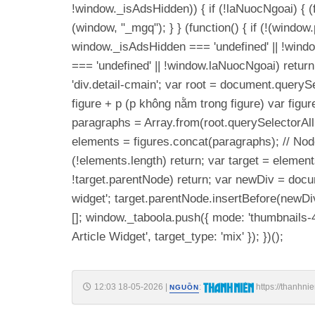
!window._isAdsHidden)) { if (!laNuocNgoai) { (fu
(window, "_mgq"); } } (function() { if (!(wind
window._isAdsHidden === 'undefined' || !windo
=== 'undefined' || !window.laNuocNgoai) return
'div.detail-cmain'; var root = document.querySel
figure + p (p không nằm trong figure) var figure
paragraphs = Array.from(root.querySelectorAll('p'
elements = figures.concat(paragraphs); // No
(!elements.length) return; var target = elements[
!target.parentNode) return; var newDiv = docum
widget'; target.parentNode.insertBefore(newDiv
[]; window._taboola.push({ mode: 'thumbnails-4x
Article Widget', target_type: 'mix' }); })();
12:03 18-05-2026
|
:
https://thanhn
NGUỒN
185260518111017051.htm