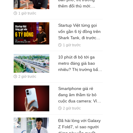
thêm đối thủ mới:
Tham vọng mở rộng
1 giờ trước
"hệ sinh thái" F&B sau
quán nhậu và quán
Startup Việt từng gọi
nướng?
vốn gần 6 tỷ đồng trên
Shark Tank, đi trước
TikTok nhưng vẫn phải
1 giờ trước
dừng cuộc chơi chỉ sau
một năm
10 phút đi bộ tới ga
metro đáng giá bao
nhiêu? Thị trường bất
động sản đang trả lời
2 giờ trước
Smartphone giá rẻ
đang âm thầm từ bỏ
cuộc đua camera: Vì
sao pin 7.500mAh mới
2 giờ trước
là "vũ khí" khiến
Xiaomi, HONOR hay
Đã hài lòng với Galaxy
Realme đặt cược?
Z Fold7, vì sao người