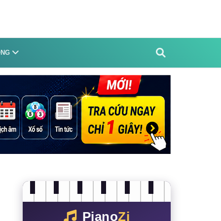
ỐNG
Piano
Zi