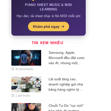
PIANO SHEET MUSIC & MIDI
LEARNING
Học đàn, tải sheet nhạc & file MIDI miễn phí
Khám phá ngay
TIN XEM NHIỀU
Samsung, Apple,
Microsoft đều đặt cược
vào AI, nhưng một
nghịch lý đang xuất
30 phút trước
hiện: Người mua không
phải lúc nào cũng dùng
Lãi suất tăng cao,
doanh nghiệp gửi nhà
băng hàng nghìn tỷ
đồng
1 giờ trước
Chuỗi Tự Do "rục rịch"
bán phở, thị trường