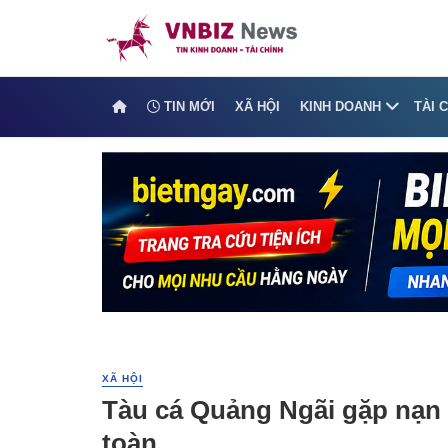
TIN MỚI
XÃ HỘI
KINH DOANH
TÀI 
XÃ HỘI
Tàu cá Quảng Ngãi gặp nạn 
toàn