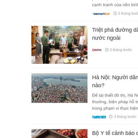
cạnh tranh của nền kinh
“người mua đầu tiên” đ
3 tháng trư
Triệt phá đường dâ
nước ngoài
3 tháng trước
Hà Nội: Người dân 
nào?
Để tái thiết đô thị, Hà 
thường, biện pháp hỗ tr
trong phạm vi thực hiệ
3 tháng trước
Bộ Y tế cảnh báo 