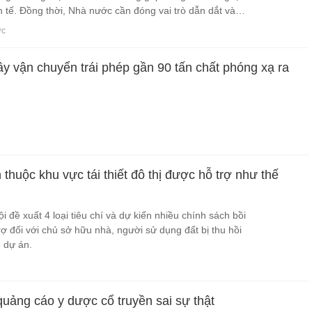
 tế. Đồng thời, Nhà nước cần đóng vai trò dẫn dắt và là
ối với các sản phẩm công nghệ chiến lược đủ điều kiện.
ớc
y vận chuyển trái phép gần 90 tấn chất phóng xạ ra
thuộc khu vực tái thiết đô thị được hỗ trợ như thế
Nội đề xuất 4 loại tiêu chí và dự kiến nhiều chính sách bồi
ợ đối với chủ sở hữu nhà, người sử dụng đất bị thu hồi
n dự án.
quảng cáo y dược cổ truyền sai sự thật