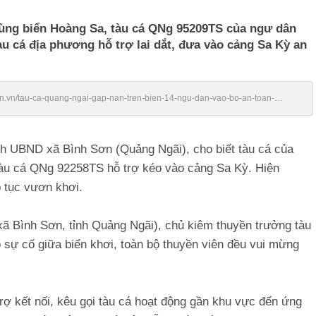
 vùng biển Hoàng Sa, tàu cá QNg 95209TS của ngư dân
u cá địa phương hỗ trợ lai dắt, đưa vào cảng Sa Kỳ an
ien.vn/tau-ca-quang-ngai-gap-nan-tren-bien-14-ngu-dan-vao-bo-an-toan-
h UBND xã Bình Sơn (Quảng Ngãi), cho biết tàu cá của
u cá QNg 92258TS hỗ trợ kéo vào cảng Sa Kỳ. Hiện
 tục vươn khơi.
xã Bình Sơn, tỉnh Quảng Ngãi), chủ kiêm thuyền trưởng tàu
sự cố giữa biển khơi, toàn bộ thuyền viên đều vui mừng
ợ kết nối, kêu gọi tàu cá hoạt động gần khu vực đến ứng