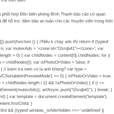
rôi trên biển.
n phối hợp Đồn biên phòng Bình Thạnh báo cáo cơ quan
cá để hỗ trợ, đảm bảo an toàn cho các thuyền viên trong thời
[]).push(function () { //Nếu k chạy ads thì return if (typeof
rn; var mutexAds = '<zone id="l2srqb41"></zone>'; var
t.length > 0) { var childNodes = content[0].childNodes; for (i
e = childNodes[i]; var isPhotoOrVideo = false; if
{ // kiem tra xem co la anh khong? var type =
Of('VCSortableInPreviewMode') >= 0) { isPhotoOrVideo = true;
 (i < childNodes.length / 2) && !isPhotoOrVideo) { if (i <=
ToElement(mutexAds)); arfAsync.push("l2srqb41"); } break; }
html) { var template = document.createElement('template');
tent.firstChild; }
w3rd && (typeof window._isAdsHidden === 'undefined' ||