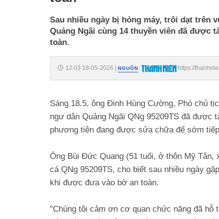
Sau nhiều ngày bị hỏng máy, trôi dạt trên
Quảng Ngãi cùng 14 thuyền viên đã được tà
toàn.
12:03 18-05-2026
|
:
https://thanhn
NGUỒN
185260518111017051.htm
Sáng 18.5, ông Đinh Hùng Cường, Phó chủ tịc
ngư dân Quảng Ngãi QNg 95209TS đã được tà
phương tiện đang được sửa chữa để sớm tiếp
Ông Bùi Đức Quang (51 tuổi, ở thôn Mỹ Tân, 
cá QNg 95209TS, cho biết sau nhiều ngày gặp 
khi được đưa vào bờ an toàn.
"Chúng tôi cảm ơn cơ quan chức năng đã hỗ tr