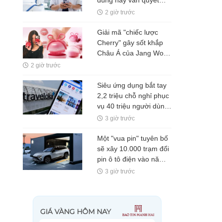
dùng này vẫn quyết
định lên đời Fold8?
2 giờ trước
Giải mã "chiếc lược
Cherry" gây sốt khắp
Châu Á của Jang Won
Young: Đồ lưu niệm
2 giờ trước
của idol hay "vũ khí"
kinh doanh thiên tài
Siêu ứng dụng bắt tay
của Medicube?
2,2 triệu chỗ nghỉ phục
vụ 40 triệu người dùng,
Chủ tịch chấp nhận rủi
3 giờ trước
ro với dịch vụ "mua
trước, trả sau"
Một "vua pin" tuyên bố
sẽ xây 10.000 trạm đổi
pin ô tô điện vào năm
2028, phục vụ 1 triệu
3 giờ trước
xe mỗi ngày chỉ với 3
phút