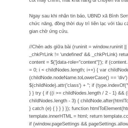
cốt máy chính, mất khả năng di chuyển và thả t
Ngay sau khi nhận tin báo, UBND xã Bình Sơ
chức năng, đồng thời duy trì liên lạc với tàu 
gian chờ ứng cứu.
//Chèn ads giữa bài (runinit = window.runinit || 
_chkPrLink != 'undefined' && _chkPrLink) retu
content = $('[data-role="content"]'); if (conten
= 0; i < childNodes.length; i++) { var childNod
(childNode.nodeName.toLowerCase() == 'div') 
$(childNode).attr('class') + ''; if (type.index
} } try { if ((i >= childNodes.length / 2 - 1) &&
childNodes.length - 3) { childNode.after(html
} catch (e) { } } } }); function htmlToElement(
template.innerHTML = html; return template.con
if (window.pageSettings && pageSettings.allo