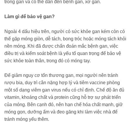
trong gan và có thể dẫn đến bệnh gan, xơ gan.
Làm gì để bảo vệ gan?
Ngoài 4 dấu hiệu trên, người có sức khỏe gan kém còn có
thể gặp móng giòn, dễ tách, bong tróc hoặc móng tách khỏi
nền móng. Khi đã được chẩn đoán mắc bệnh gan, việc
điều trị và kiểm soát bệnh là yếu tố quan trọng để bảo vệ
sức khỏe toàn thân, trong đó có móng tay.
Để giảm nguy cơ tổn thương gan, mọi người nên tránh
rượu bia, duy trì cân nặng hợp lý và tiêm vaccine phòng
một số dạng viêm gan virus nếu có chỉ định. Chế độ ăn đủ
vitamin, khoáng chất và protein cũng hỗ trợ sự phát triển
của móng. Bên cạnh đó, nên hạn chế hóa chất mạnh, giữ
móng gọn, dưỡng ẩm và đeo găng khi làm việc nhà để
tránh móng yếu thêm.