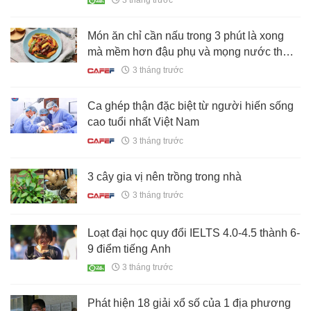
3 tháng trước
Món ăn chỉ cần nấu trong 3 phút là xong
mà mềm hơn đậu phụ và mọng nước thơm
ngon hơn thịt gà!
3 tháng trước
Ca ghép thận đặc biệt từ người hiến sống
cao tuổi nhất Việt Nam
3 tháng trước
3 cây gia vị nên trồng trong nhà
3 tháng trước
Loạt đại học quy đổi IELTS 4.0-4.5 thành 6-
9 điểm tiếng Anh
3 tháng trước
Phát hiện 18 giải xổ số của 1 địa phương