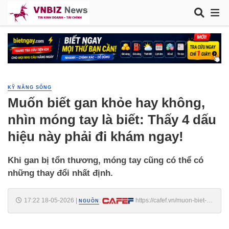
KỸ NĂNG SỐNG
Muốn biết gan khỏe hay không,
nhìn móng tay là biết: Thấy 4 dấu
hiệu này phải đi khám ngay!
Khi gan bị tổn thương, móng tay cũng có thể có
những thay đổi nhất định.
17:22 18-05-2026
|
:
https://cafef.vn/muon-biet-
NGUỒN
gan-khoe-hay-khong-nhin-mong-tay-la-biet-thay-4-dau-hieu-nay-phai-
di-kham-ngay-188260518162255733.chn