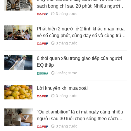
sạch bong chỉ sau 20 phút: Nhiều người
bất ngờ vì “vũ khí” lại là… máy sấy tóc
3 tháng trước
Phát hiện 2 người ở 2 tỉnh khác nhau mua
vé số cùng phút, cùng dãy số và cùng trúng
độc đắc hơn 32 tỷ đồng
3 tháng trước
6 thói quen xấu trong giao tiếp của người
EQ thấp
3 tháng trước
Lời khuyên khi mua xoài
3 tháng trước
“Quiet ambition” là gì mà ngày càng nhiều
người sau 30 tuổi chọn sống theo cách
đó?
3 tháng trước