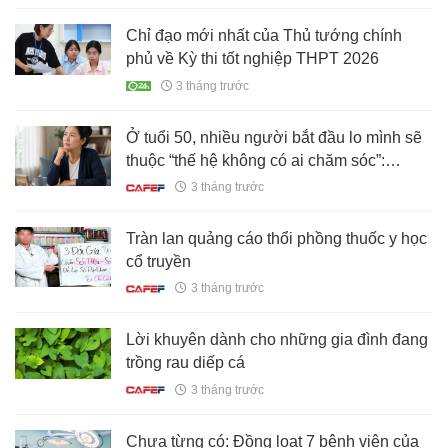
Chỉ đạo mới nhất của Thủ tướng chính
phủ về Kỳ thi tốt nghiệp THPT 2026
3 tháng trước
Ở tuổi 50, nhiều người bắt đầu lo mình sẽ
thuộc “thế hệ không có ai chăm sóc”:
Chuẩn bị gì từ bây giờ để tuổi hưu bớt áp
3 tháng trước
lực?
Tràn lan quảng cáo thổi phồng thuốc y học
cổ truyền
3 tháng trước
Lời khuyên dành cho những gia đình đang
trồng rau diếp cá
3 tháng trước
Chưa từng có: Đồng loạt 7 bệnh viện của