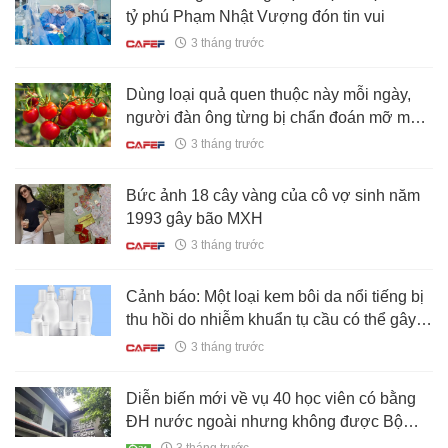
tỷ phú Phạm Nhật Vượng đón tin vui
3 tháng trước
Dùng loại quả quen thuộc này mỗi ngày,
người đàn ông từng bị chẩn đoán mỡ máu
cao khiến bác sĩ bất ngờ khi khám lại: "Anh
3 tháng trước
đã ăn gì trong một năm qua?"
Bức ảnh 18 cây vàng của cô vợ sinh năm
1993 gây bão MXH
3 tháng trước
Cảnh báo: Một loại kem bôi da nổi tiếng bị
thu hồi do nhiễm khuẩn tụ cầu có thể gây
tử vong
3 tháng trước
Diễn biến mới về vụ 40 học viên có bằng
ĐH nước ngoài nhưng không được Bộ
GD&ĐT công nhận