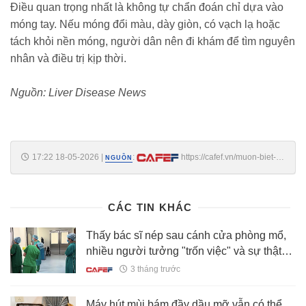
Điều quan trọng nhất là không tự chẩn đoán chỉ dựa vào
móng tay. Nếu móng đổi màu, dày giòn, có vạch lạ hoặc
tách khỏi nền móng, người dân nên đi khám để tìm nguyên
nhân và điều trị kịp thời.
Nguồn: Liver Disease News
17:22 18-05-2026
|
:
https://cafef.vn/muon-biet-
NGUỒN
gan-khoe-hay-khong-nhin-mong-tay-la-biet-thay-4-dau-hieu-nay-phai-
di-kham-ngay-188260518162255733.chn
CÁC TIN KHÁC
Thấy bác sĩ nép sau cánh cửa phòng mổ,
nhiều người tưởng "trốn việc" và sự thật
phía sau
3 tháng trước
Máy hút mùi bám đầy dầu mỡ vẫn có thể