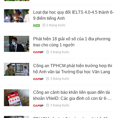
Loạt đại học quy đổi IELTS 4.0-4.5 thành 6-
9 điểm tiếng Anh
3 tháng trước
Phát hiện 18 giải xổ số của 1 địa phương
trao cho cùng 1 người
3 tháng trước
Công an TPHCM phát hiện trường hợp thi
hộ Anh văn tại Trường Đại học Văn Lang
3 tháng trước
Công an cảnh báo khẩn liên quan đến tài
khoản VNeID: Các gia đình có con từ 6-14
tuổi đặc biệt chú ý
3 tháng trước