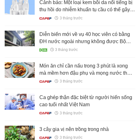
Cảnh báo: Một loại kem bôi da nổi tiếng bị
thu hồi do nhiễm khuẩn tụ cầu có thể gây
tử vong
3 tháng trước
Diễn biến mới về vụ 40 học viên có bằng
ĐH nước ngoài nhưng không được Bộ
GD&ĐT công nhận
3 tháng trước
Món ăn chỉ cần nấu trong 3 phút là xong
mà mềm hơn đậu phụ và mọng nước thơm
ngon hơn thịt gà!
3 tháng trước
Ca ghép thận đặc biệt từ người hiến sống
cao tuổi nhất Việt Nam
3 tháng trước
3 cây gia vị nên trồng trong nhà
3 tháng trước