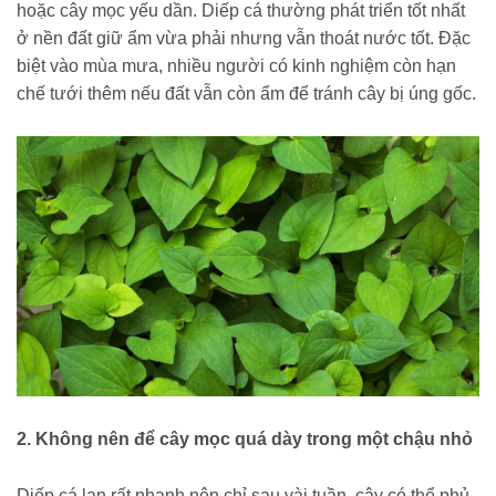
hoặc cây mọc yếu dần. Diếp cá thường phát triển tốt nhất
ở nền đất giữ ẩm vừa phải nhưng vẫn thoát nước tốt. Đặc
biệt vào mùa mưa, nhiều người có kinh nghiệm còn hạn
chế tưới thêm nếu đất vẫn còn ẩm để tránh cây bị úng gốc.
2. Không nên để cây mọc quá dày trong một chậu nhỏ
Diếp cá lan rất nhanh nên chỉ sau vài tuần, cây có thể phủ