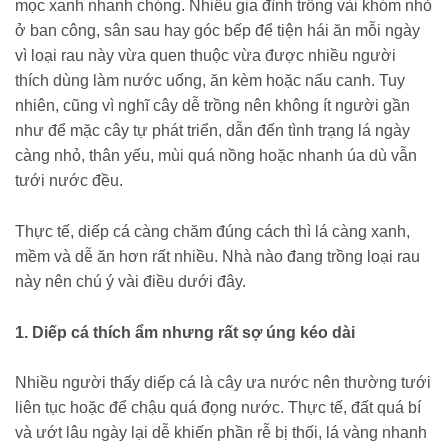
mọc xanh nhanh chóng. Nhiều gia đình trồng vài khóm nhỏ
ở ban công, sân sau hay góc bếp để tiện hái ăn mỗi ngày
vì loại rau này vừa quen thuộc vừa được nhiều người
thích dùng làm nước uống, ăn kèm hoặc nấu canh. Tuy
nhiên, cũng vì nghĩ cây dễ trồng nên không ít người gần
như để mặc cây tự phát triển, dẫn đến tình trạng lá ngày
càng nhỏ, thân yếu, mùi quá nồng hoặc nhanh úa dù vẫn
tưới nước đều.
Thực tế, diếp cá càng chăm đúng cách thì lá càng xanh,
mềm và dễ ăn hơn rất nhiều. Nhà nào đang trồng loại rau
này nên chú ý vài điều dưới đây.
1. Diếp cá thích ẩm nhưng rất sợ úng kéo dài
Nhiều người thấy diếp cá là cây ưa nước nên thường tưới
liên tục hoặc để chậu quá đọng nước. Thực tế, đất quá bí
và ướt lâu ngày lại dễ khiến phần rễ bị thối, lá vàng nhanh