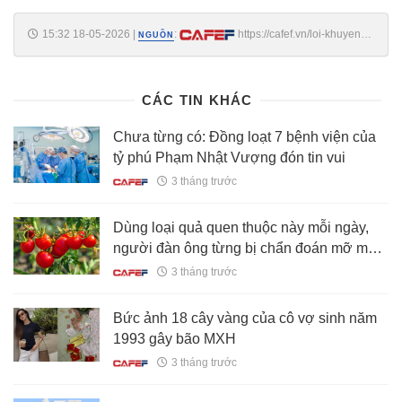
15:32 18-05-2026
|
:
https://cafef.vn/loi-khuyen-
NGUỒN
danh-cho-nhung-gia-dinh-dang-trong-rau-diep-ca-
18826051813471492.chn
CÁC TIN KHÁC
Chưa từng có: Đồng loạt 7 bệnh viện của
tỷ phú Phạm Nhật Vượng đón tin vui
3 tháng trước
Dùng loại quả quen thuộc này mỗi ngày,
người đàn ông từng bị chẩn đoán mỡ máu
cao khiến bác sĩ bất ngờ khi khám lại: "Anh
3 tháng trước
đã ăn gì trong một năm qua?"
Bức ảnh 18 cây vàng của cô vợ sinh năm
1993 gây bão MXH
3 tháng trước