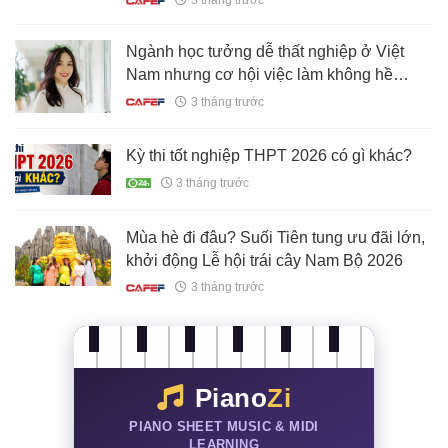
3 tháng trước
Ngành học tưởng dễ thất nghiệp ở Việt
Nam nhưng cơ hội việc làm không hề
thiếu, nhân lực chỉ đáp ứng dưới 50% nhu
3 tháng trước
cầu tuyển dụng
Kỳ thi tốt nghiệp THPT 2026 có gì khác?
3 tháng trước
Mùa hè đi đâu? Suối Tiên tung ưu đãi lớn,
khởi động Lễ hội trái cây Nam Bộ 2026
3 tháng trước
Piano
Zi
PIANO SHEET MUSIC & MIDI
LEARNING