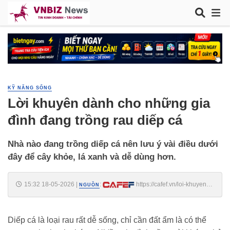
KỸ NĂNG SỐNG
Lời khuyên dành cho những gia
đình đang trồng rau diếp cá
Nhà nào đang trồng diếp cá nên lưu ý vài điều dưới
đây để cây khỏe, lá xanh và dễ dùng hơn.
15:32 18-05-2026
|
:
https://cafef.vn/loi-khuyen-
NGUỒN
danh-cho-nhung-gia-dinh-dang-trong-rau-diep-ca-
18826051813471492.chn
Diếp cá là loại rau rất dễ sống, chỉ cần đất ẩm là có thể