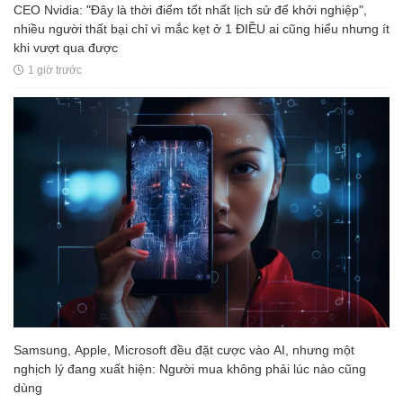
CEO Nvidia: "Đây là thời điểm tốt nhất lịch sử để khởi nghiệp",
nhiều người thất bại chỉ vì mắc kẹt ở 1 ĐIỀU ai cũng hiểu nhưng ít
khi vượt qua được
1 giờ trước
Samsung, Apple, Microsoft đều đặt cược vào AI, nhưng một
nghịch lý đang xuất hiện: Người mua không phải lúc nào cũng
dùng