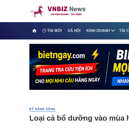
TIN MỚI
XÃ HỘI
KINH DOANH
TÀI 
KỸ NĂNG SỐNG
Loại cá bổ dưỡng vào mùa h