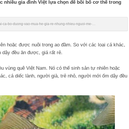
c nhiều gia đình Việt lựa chọn để bồi bổ cơ thể trong
/loai-ca-bo-duong-vao-mua-he-gia-re-nhung-nhieu-nguoi-me-
iên hoặc được nuôi trong ao đầm. So với các loại cá khác,
 dậy đều ăn được, giá rất rẻ.
iều vùng quê Việt Nam. Nó có thể sinh sản tự nhiên hoặc
ác, cá diếc lành, người già, trẻ nhỏ, người mới ốm dậy đều