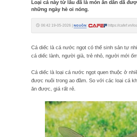
Loại cá này từ lâu đã là món ăn dân dã đượ
những ngày hè oi nóng.
06:42 19-05-2026
|
:
https://cafef.vn
NGUỒN
188260518214314797.chn
Cá diếc là cá nước ngọt có thể sinh sản tự nh
cá diếc lành, người già, trẻ nhỏ, người mới ốm
Cá diếc là loại cá nước ngọt quen thuộc ở nh
được nuôi trong ao đầm. So với các loại cá kh
ăn được, giá rất rẻ.