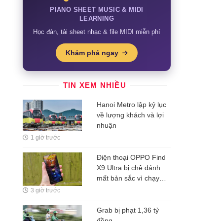
PIANO SHEET MUSIC & MIDI
LEARNING
Học đàn, tải sheet nhạc & file MIDI miễn phí
Khám phá ngay
TIN XEM NHIỀU
Hanoi Metro lập kỷ lục
về lượng khách và lợi
nhuận
1 giờ trước
Điện thoại OPPO Find
X9 Ultra bị chê đánh
mất bản sắc vì chạy
theo iPhone, chuyên
3 giờ trước
gia gọi đây là điểm trừ
lớn nhất
Grab bị phạt 1,36 tỷ
đồng