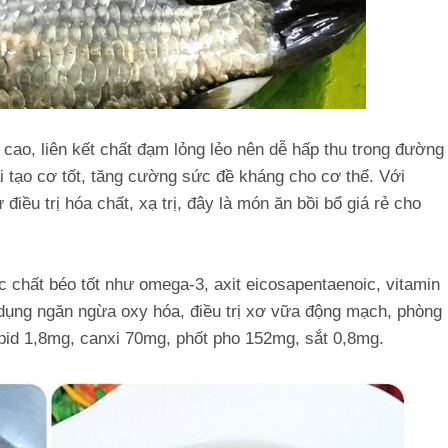
g cao, liên kết chất đạm lỏng lẻo nên dễ hấp thu trong đường
 tái tạo cơ tốt, tăng cường sức đề kháng cho cơ thể. Với
iều trị hóa chất, xạ trị, đây là món ăn bồi bổ giá rẻ cho
c chất béo tốt như omega-3, axit eicosapentaenoic, vitamin
c dụng ngăn ngừa oxy hóa, điều trị xơ vữa động mạch, phòng
ipid 1,8mg, canxi 70mg, phốt pho 152mg, sắt 0,8mg.