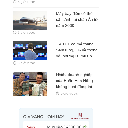
gần 2 triệu/lượng
6 giờ trước
Máy bay điện có thể
cất cánh tại châu Âu từ
năm 2030
6 giờ trước
TV TCL có thể thắng
Samsung, LG về thông
số, nhưng lại thua ở
thứ người xem khó
6 giờ trước
nhận ra
Nhiều doanh nghiệp
của Huấn Hoa Hồng
không hoạt động tại địa
chỉ đăng ký
6 giờ trước