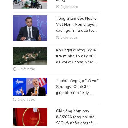
3 giờ trước
Tổng Giám đốc Nestlé
Việt Nam: Nên chuyển
cách gọi ‘nhà đầu tư
nước ngoài’ thành ‘đối
5 giờ trước
tác FDI’ hoặc ‘đối tác
đầu tư’
Khu nghỉ dưỡng "kỳ lạ"
tựa mình vào dãy núi
đá vôi ở Phong Nha:
Đường đi bằng tre, nội
5 giờ trước
thất bằng gỗ tái chế, du
khách như bước vào
Tỉ phú sáng lập "cá voi"
vùng đất cổ xưa
Strategy: ChatGPT
giúp tôi kiếm 15 tỷ
USD, đừng làm việc
6 giờ trước
nhiều hơn robot
Giá vàng hôm nay
8/8/2026 tăng phi mã,
SJC và nhẫn đắt thêm