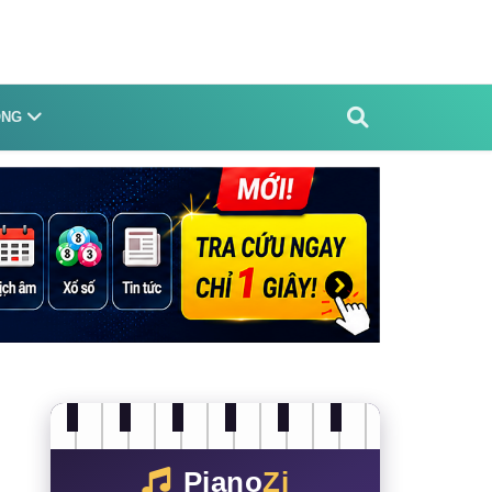
ỐNG
Piano
Zi