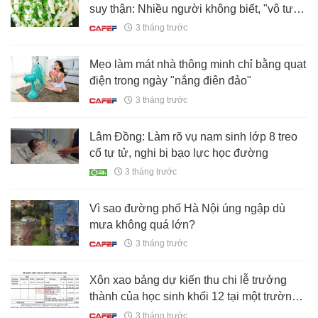
suy thận: Nhiều người không biết, "vô tư"
ăn
3 tháng trước
Mẹo làm mát nhà thông minh chỉ bằng quạt
điện trong ngày "nắng điên đảo"
3 tháng trước
Lâm Đồng: Làm rõ vụ nam sinh lớp 8 treo
cổ tự tử, nghi bị bạo lực học đường
3 tháng trước
Vì sao đường phố Hà Nội úng ngập dù
mưa không quá lớn?
3 tháng trước
Xôn xao bảng dự kiến thu chi lễ trưởng
thành của học sinh khối 12 tại một trường
THPT: Tổng gần 260 triệu đồng!
3 tháng trước