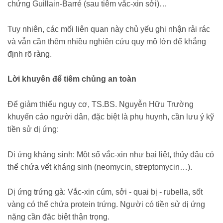
chứng Guillain-Barré (sau tiêm vắc-xin sởi)…
Tuy nhiên, các mối liên quan này chủ yếu ghi nhận rải rác
và vẫn cần thêm nhiều nghiên cứu quy mô lớn để khẳng
định rõ ràng.
Lời khuyên để tiêm chủng an toàn
Để giảm thiểu nguy cơ, TS.BS. Nguyễn Hữu Trường
khuyến cáo người dân, đặc biệt là phụ huynh, cần lưu ý kỹ
tiền sử dị ứng:
Dị ứng kháng sinh: Một số vắc-xin như bại liệt, thủy đậu có
thể chứa vết kháng sinh (neomycin, streptomycin…).
Dị ứng trứng gà: Vắc-xin cúm, sởi - quai bị - rubella, sốt
vàng có thể chứa protein trứng. Người có tiền sử dị ứng
nặng cần đặc biệt thận trọng.