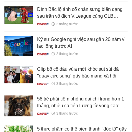
Đình Bắc lộ ảnh cổ chân sưng biến dạng
sau trận vô địch V.League cùng CLB
CAHN
3 tháng trước
Kỹ sư Google nghỉ việc sau gần 20 năm vì
lạc lõng trước AI
3 tháng trước
Clip bố cô dâu vừa mới khóc sụt sùi đã
"quẩy cực sung" gây bão mạng xã hội
3 tháng trước
58 trẻ phải tiêm phòng dại chỉ trong hơn 1
tháng, nhiều ca tiên lượng tử vong cao:
Bệnh viện Nhi Trung ương cảnh báo khẩn!
3 tháng trước
5 thực phẩm có thể biến thành "độc tố" gây