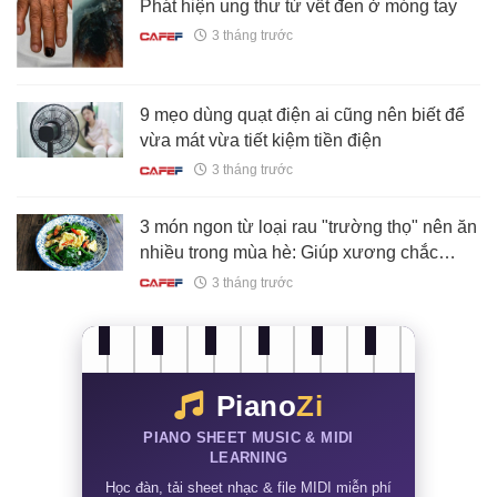
Phát hiện ung thư từ vết đen ở móng tay
3 tháng trước
9 mẹo dùng quạt điện ai cũng nên biết để
vừa mát vừa tiết kiệm tiền điện
3 tháng trước
3 món ngon từ loại rau "trường thọ" nên ăn
nhiều trong mùa hè: Giúp xương chắc
khỏe, bảo vệ gan và tăng cường hệ miễn
3 tháng trước
dịch
Piano
Zi
PIANO SHEET MUSIC & MIDI
LEARNING
Học đàn, tải sheet nhạc & file MIDI miễn phí