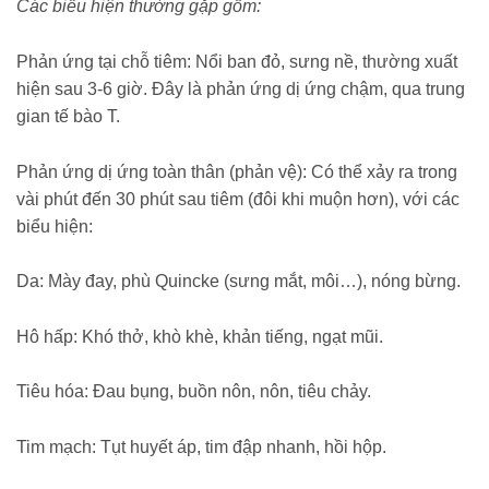
Các biểu hiện thường gặp gồm:
Phản ứng tại chỗ tiêm: Nổi ban đỏ, sưng nề, thường xuất
hiện sau 3-6 giờ. Đây là phản ứng dị ứng chậm, qua trung
gian tế bào T.
Phản ứng dị ứng toàn thân (phản vệ): Có thể xảy ra trong
vài phút đến 30 phút sau tiêm (đôi khi muộn hơn), với các
biểu hiện:
Da: Mày đay, phù Quincke (sưng mắt, môi…), nóng bừng.
Hô hấp: Khó thở, khò khè, khản tiếng, ngạt mũi.
Tiêu hóa: Đau bụng, buồn nôn, nôn, tiêu chảy.
Tim mạch: Tụt huyết áp, tim đập nhanh, hồi hộp.