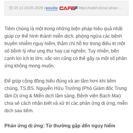
05:13 19-05-2026
|
:
https://cafef.vn/cac-phan-
NGUỒN
ung-di-ung-va-mien-dich-sau-tiem-vac-xin-bac-si-benh-vien-bach-mai-
khuyen-hieu-dung-188260518221336277.chn
Tiêm chủng là một trong những biện pháp hiệu quả nhất
giúp cơ thể hình thành miễn dịch, phòng ngừa các bệnh
truyền nhiễm nguy hiểm, thậm chí hỗ trợ trong điều trị một
số bệnh lý như ung thư hay cai nghiện. Tuy nhiên, bên
cạnh lợi ích to lớn, vắc-xin cũng có thể gây ra một số phản
ứng không mong muốn.
Để giúp cộng đồng hiểu đúng và an tâm hơn khi tiêm
chủng, TS.BS. Nguyễn Hữu Trường (Phó Giám đốc Trung
tâm Dị ứng & Miễn dịch lâm sàng, Bệnh viện Bạch Mai)
chia sẻ cách nhận biết và xử trí các phản ứng dị ứng, miễn
dịch sau tiêm.
Phản ứng dị ứng: Từ thường gặp đến nguy hiểm