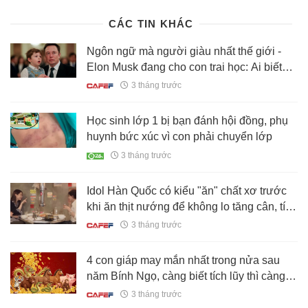
CÁC TIN KHÁC
Ngôn ngữ mà người giàu nhất thế giới -
Elon Musk đang cho con trai học: Ai biết
tiếng này thì thu nhập cao hơn đến 40%
3 tháng trước
Học sinh lớp 1 bị bạn đánh hội đồng, phụ
huynh bức xúc vì con phải chuyển lớp
3 tháng trước
Idol Hàn Quốc có kiểu "ăn" chất xơ trước
khi ăn thịt nướng để không lo tăng cân, tích
mỡ: Có thực sự thần kỳ như lời đồn?
3 tháng trước
4 con giáp may mắn nhất trong nửa sau
năm Bính Ngọ, càng biết tích lũy thì càng
giàu có, thịnh vượng
3 tháng trước