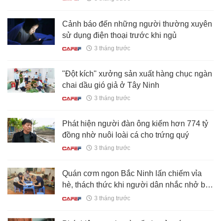
Cảnh báo đến những người thường xuyên
sử dụng điện thoại trước khi ngủ
3 tháng trước
"Đột kích" xưởng sản xuất hàng chục ngàn
chai dầu gió giả ở Tây Ninh
3 tháng trước
Phát hiện người đàn ông kiếm hơn 774 tỷ
đồng nhờ nuôi loài cá cho trứng quý
3 tháng trước
Quán cơm ngon Bắc Ninh lấn chiếm vỉa
hè, thách thức khi người dân nhắc nhở bị
phạt 35 triệu đồng
3 tháng trước