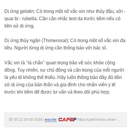
Dị ứng gelatin: Có trong một số vắc-xin như thủy đậu, sởi -
quai bị - rubella. Cần cân nhắc test da trước tiêm nếu có
tiền sử dị ứng.
Dị ứng thủy ngân (Thimerosal): Có trong một số vắc-xin đa
liều. Người từng dị ứng cần thông báo với bác sĩ.
Vắc xin là "lá chắn" quan trọng bảo vệ sức khỏe cộng
đồng. Tuy nhiên, sự chủ động và cẩn trọng của mỗi người
là yếu tố không thể thiếu. Hãy luôn thông báo đầy đủ tiền
sử dị ứng của bản thân và gia đình cho nhân viên y tế
trước khi tiêm để được tư vấn và theo dõi phù hợp.
05:13 19-05-2026
|
:
https://cafef.vn/cac-phan-
NGUỒN
ung-di-ung-va-mien-dich-sau-tiem-vac-xin-bac-si-benh-vien-bach-mai-
khuyen-hieu-dung-188260518221336277.chn