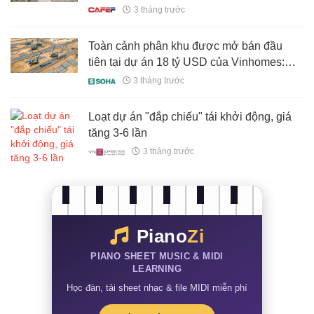
3 tháng trước
Toàn cảnh phân khu được mở bán đầu
tiên tại dự án 18 tỷ USD của Vinhomes:
Rộng gấp 9 lần khu phố cổ hà nội, có ga
3 tháng trước
cuối của tuyến đường sắt 5 tỷ USD, bán
hết 80% giỏ hàng trong 36 tiếng
Loạt dự án "đắp chiếu" tái khởi động, giá
tăng 3-6 lần
3 tháng trước
Piano
Zi
PIANO SHEET MUSIC & MIDI
LEARNING
Học đàn, tải sheet nhạc & file MIDI miễn phí