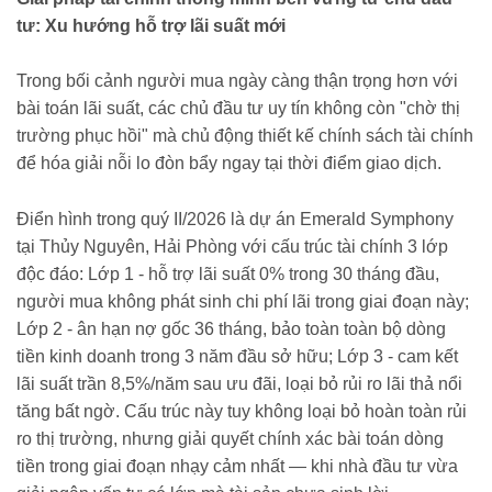
tư: Xu hướng hỗ trợ lãi suất mới
Trong bối cảnh người mua ngày càng thận trọng hơn với
bài toán lãi suất, các chủ đầu tư uy tín không còn "chờ thị
trường phục hồi" mà chủ động thiết kế chính sách tài chính
để hóa giải nỗi lo đòn bẩy ngay tại thời điểm giao dịch.
Điển hình trong quý II/2026 là dự án Emerald Symphony
tại Thủy Nguyên, Hải Phòng với cấu trúc tài chính 3 lớp
độc đáo: Lớp 1 - hỗ trợ lãi suất 0% trong 30 tháng đầu,
người mua không phát sinh chi phí lãi trong giai đoạn này;
Lớp 2 - ân hạn nợ gốc 36 tháng, bảo toàn toàn bộ dòng
tiền kinh doanh trong 3 năm đầu sở hữu; Lớp 3 - cam kết
lãi suất trần 8,5%/năm sau ưu đãi, loại bỏ rủi ro lãi thả nổi
tăng bất ngờ. Cấu trúc này tuy không loại bỏ hoàn toàn rủi
ro thị trường, nhưng giải quyết chính xác bài toán dòng
tiền trong giai đoạn nhạy cảm nhất — khi nhà đầu tư vừa