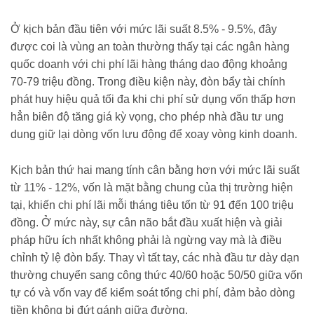
Ở kịch bản đầu tiên với mức lãi suất 8.5% - 9.5%, đây
được coi là vùng an toàn thường thấy tại các ngân hàng
quốc doanh với chi phí lãi hàng tháng dao động khoảng
70-79 triệu đồng. Trong điều kiện này, đòn bẩy tài chính
phát huy hiệu quả tối đa khi chi phí sử dụng vốn thấp hơn
hẳn biên độ tăng giá kỳ vọng, cho phép nhà đầu tư ung
dung giữ lại dòng vốn lưu động để xoay vòng kinh doanh.
Kịch bản thứ hai mang tính cân bằng hơn với mức lãi suất
từ 11% - 12%, vốn là mặt bằng chung của thị trường hiện
tại, khiến chi phí lãi mỗi tháng tiêu tốn từ 91 đến 100 triệu
đồng. Ở mức này, sự cân não bắt đầu xuất hiện và giải
pháp hữu ích nhất không phải là ngừng vay mà là điều
chỉnh tỷ lệ đòn bẩy. Thay vì tất tay, các nhà đầu tư dày dạn
thường chuyển sang công thức 40/60 hoặc 50/50 giữa vốn
tự có và vốn vay để kiểm soát tổng chi phí, đảm bảo dòng
tiền không bị đứt gánh giữa đường.