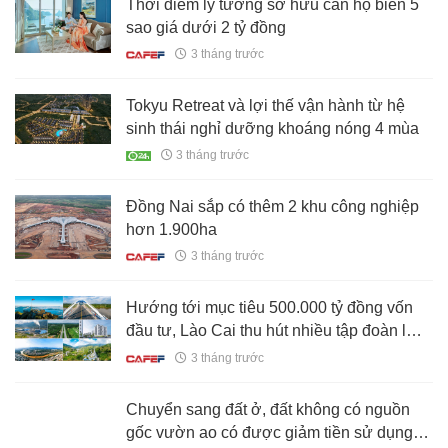
Thời điểm lý tưởng sở hữu căn hộ biển 5
sao giá dưới 2 tỷ đồng
3 tháng trước
Tokyu Retreat và lợi thế vận hành từ hệ
sinh thái nghỉ dưỡng khoáng nóng 4 mùa
3 tháng trước
Đồng Nai sắp có thêm 2 khu công nghiệp
hơn 1.900ha
3 tháng trước
Hướng tới mục tiêu 500.000 tỷ đồng vốn
đầu tư, Lào Cai thu hút nhiều tập đoàn lớn
Sun Group, T&T, Geleximco, Bitexco…
3 tháng trước
Chuyển sang đất ở, đất không có nguồn
gốc vườn ao có được giảm tiền sử dụng