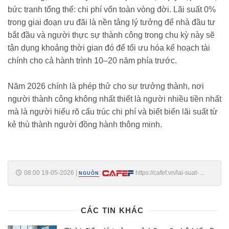
bức tranh tổng thể: chi phí vốn toàn vòng đời. Lãi suất 0%
trong giai đoạn ưu đãi là nền tảng lý tưởng để nhà đầu tư
bắt đầu và người thực sự thành công trong chu kỳ này sẽ
tận dụng khoảng thời gian đó để tối ưu hóa kế hoạch tài
chính cho cả hành trình 10–20 năm phía trước.
Năm 2026 chính là phép thử cho sự trưởng thành, nơi
người thành công không nhất thiết là người nhiều tiền nhất
mà là người hiểu rõ cấu trúc chi phí và biết biến lãi suất từ
kẻ thù thành người đồng hành thông minh.
08:00 19-05-2026
|
:
https://cafef.vn/lai-suat-
NGUỒN
2026-va-bai-toan-dong-tien-khi-nao-nha-dau-tu-bds-cao-cap-thuc-su-
chiem-loi-the-188260519071538956.chn
CÁC TIN KHÁC