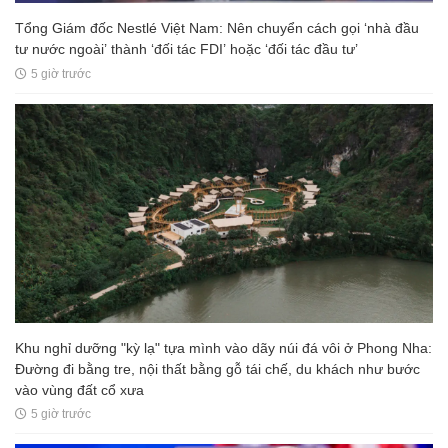
Tổng Giám đốc Nestlé Việt Nam: Nên chuyển cách gọi ‘nhà đầu
tư nước ngoài’ thành ‘đối tác FDI’ hoặc ‘đối tác đầu tư’
5 giờ trước
Khu nghỉ dưỡng "kỳ lạ" tựa mình vào dãy núi đá vôi ở Phong Nha:
Đường đi bằng tre, nội thất bằng gỗ tái chế, du khách như bước
vào vùng đất cổ xưa
5 giờ trước