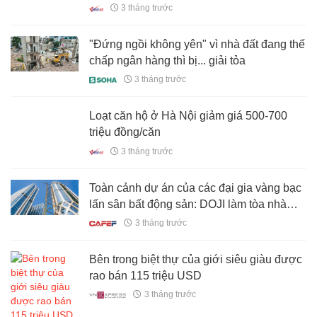
đất?
3 tháng trước
"Đứng ngồi không yên" vì nhà đất đang thế
chấp ngân hàng thì bị... giải tỏa
3 tháng trước
Loạt căn hộ ở Hà Nội giảm giá 500-700
triệu đồng/căn
3 tháng trước
Toàn cảnh dự án của các đại gia vàng bạc
lấn sân bất động sản: DOJI làm tòa nhà
cao nhất Hải Phòng, Bảo Tín Minh Châu
3 tháng trước
mới ở vạch xuất phát?
Bên trong biệt thự của giới siêu giàu được
rao bán 115 triệu USD
3 tháng trước