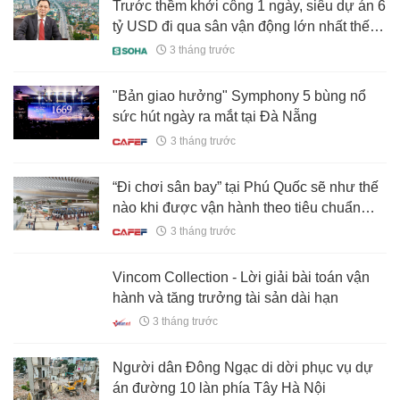
Trước thềm khởi công 1 ngày, siêu dự án 6
tỷ USD đi qua sân vận động lớn nhất thế
giới có diễn biến quan trọng
3 tháng trước
"Bản giao hưởng" Symphony 5 bùng nổ
sức hút ngày ra mắt tại Đà Nẵng
3 tháng trước
“Đi chơi sân bay” tại Phú Quốc sẽ như thế
nào khi được vận hành theo tiêu chuẩn
Changi?
3 tháng trước
Vincom Collection - Lời giải bài toán vận
hành và tăng trưởng tài sản dài hạn
3 tháng trước
Người dân Đông Ngạc di dời phục vụ dự
án đường 10 làn phía Tây Hà Nội