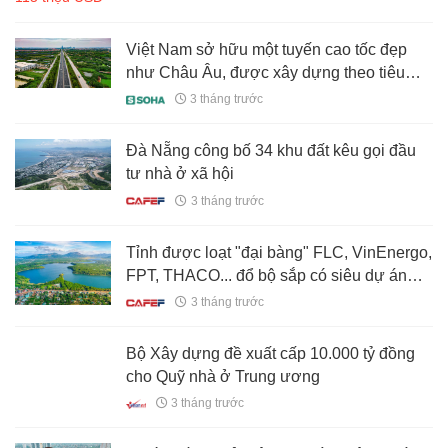
Việt Nam sở hữu một tuyến cao tốc đẹp
như Châu Âu, được xây dựng theo tiêu
chuẩn quốc tế
3 tháng trước
Đà Nẵng công bố 34 khu đất kêu gọi đầu
tư nhà ở xã hội
3 tháng trước
Tỉnh được loạt "đại bàng" FLC, VinEnergo,
FPT, THACO... đổ bộ sắp có siêu dự án
KĐT nghỉ dưỡng rộng gần 2.900 ha
3 tháng trước
Bộ Xây dựng đề xuất cấp 10.000 tỷ đồng
cho Quỹ nhà ở Trung ương
3 tháng trước