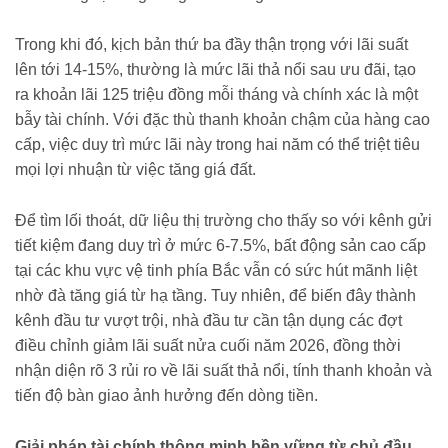
Trong khi đó, kịch bản thứ ba đầy thận trọng với lãi suất
lên tới 14-15%, thường là mức lãi thả nổi sau ưu đãi, tạo
ra khoản lãi 125 triệu đồng mỗi tháng và chính xác là một
bẫy tài chính. Với đặc thù thanh khoản chậm của hàng cao
cấp, việc duy trì mức lãi này trong hai năm có thể triệt tiêu
mọi lợi nhuận từ việc tăng giá đất.
Để tìm lối thoát, dữ liệu thị trường cho thấy so với kênh gửi
tiết kiệm đang duy trì ở mức 6-7.5%, bất động sản cao cấp
tại các khu vực vệ tinh phía Bắc vẫn có sức hút mãnh liệt
nhờ đà tăng giá từ hạ tầng. Tuy nhiên, để biến đây thành
kênh đầu tư vượt trội, nhà đầu tư cần tận dụng các đợt
điều chỉnh giảm lãi suất nửa cuối năm 2026, đồng thời
nhận diện rõ 3 rủi ro về lãi suất thả nổi, tính thanh khoản và
tiến độ bàn giao ảnh hưởng đến dòng tiền.
Giải pháp tài chính thông minh bền vững từ chủ đầu