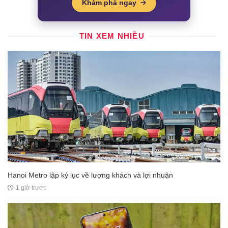
Khám phá ngay
TIN XEM NHIỀU
Hanoi Metro lập kỷ lục về lượng khách và lợi nhuận
1 giờ trước