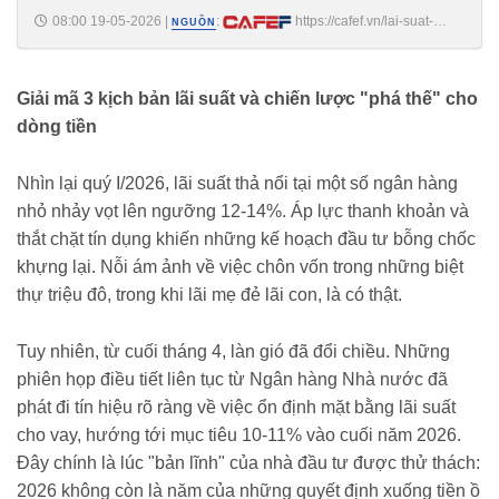
08:00 19-05-2026
|
:
https://cafef.vn/lai-suat-
NGUỒN
2026-va-bai-toan-dong-tien-khi-nao-nha-dau-tu-bds-cao-cap-thuc-su-
chiem-loi-the-188260519071538956.chn
Giải mã 3 kịch bản lãi suất và chiến lược "phá thế" cho
dòng tiền
Nhìn lại quý I/2026, lãi suất thả nổi tại một số ngân hàng
nhỏ nhảy vọt lên ngưỡng 12-14%. Áp lực thanh khoản và
thắt chặt tín dụng khiến những kế hoạch đầu tư bỗng chốc
khựng lại. Nỗi ám ảnh về việc chôn vốn trong những biệt
thự triệu đô, trong khi lãi mẹ đẻ lãi con, là có thật.
Tuy nhiên, từ cuối tháng 4, làn gió đã đổi chiều. Những
phiên họp điều tiết liên tục từ Ngân hàng Nhà nước đã
phát đi tín hiệu rõ ràng về việc ổn định mặt bằng lãi suất
cho vay, hướng tới mục tiêu 10-11% vào cuối năm 2026.
Đây chính là lúc "bản lĩnh" của nhà đầu tư được thử thách:
2026 không còn là năm của những quyết định xuống tiền ồ