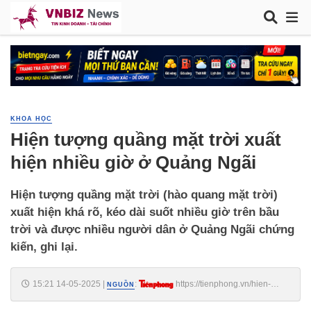
KHOA HỌC
Hiện tượng quầng mặt trời xuất
hiện nhiều giờ ở Quảng Ngãi
Hiện tượng quầng mặt trời (hào quang mặt trời)
xuất hiện khá rõ, kéo dài suốt nhiều giờ trên bầu
trời và được nhiều người dân ở Quảng Ngãi chứng
kiến, ghi lại.
15:21 14-05-2025
|
:
https://tienphong.vn/hien-
NGUỒN
tuong-quang-mat-troi-xuat-hien-nhieu-gio-o-quang-ngai-
post1742186.tpo