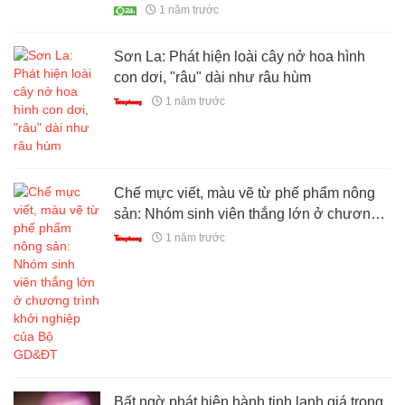
1 năm trước
Sơn La: Phát hiện loài cây nở hoa hình
con dơi, "râu" dài như râu hùm
1 năm trước
Chế mực viết, màu vẽ từ phế phẩm nông
sản: Nhóm sinh viên thắng lớn ở chương
trình khởi nghiệp của Bộ GD&ĐT
1 năm trước
Bất ngờ phát hiện hành tinh lạnh giá trong