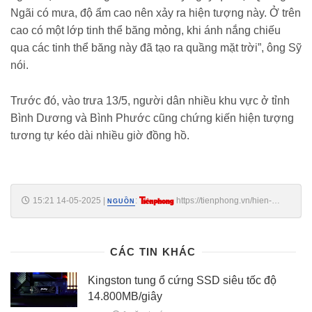
Ngãi có mưa, độ ẩm cao nên xảy ra hiện tượng này. Ở trên
cao có một lớp tinh thể băng mỏng, khi ánh nắng chiếu
qua các tinh thể băng này đã tạo ra quầng mặt trời”, ông Sỹ
nói.
Trước đó, vào trưa 13/5, người dân nhiều khu vực ở tỉnh
Bình Dương và Bình Phước cũng chứng kiến hiện tượng
tương tự kéo dài nhiều giờ đồng hồ.
15:21 14-05-2025
|
:
https://tienphong.vn/hien-
NGUỒN
tuong-quang-mat-troi-xuat-hien-nhieu-gio-o-quang-ngai-
post1742186.tpo
CÁC TIN KHÁC
Kingston tung ổ cứng SSD siêu tốc độ
14.800MB/giây