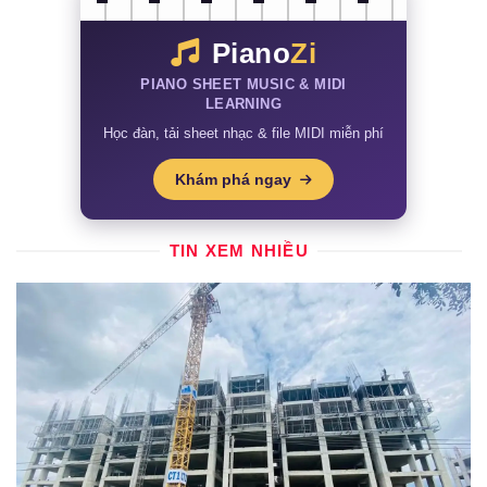
Piano
Zi
PIANO SHEET MUSIC & MIDI
LEARNING
Học đàn, tải sheet nhạc & file MIDI miễn phí
Khám phá ngay
TIN XEM NHIỀU