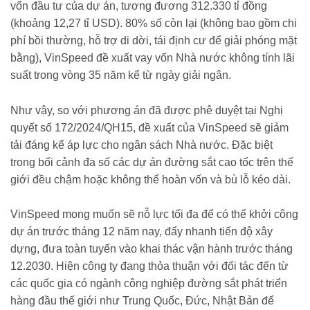
vốn đầu tư của dự án, tương đương 312.330 tỉ đồng
(khoảng 12,27 tỉ USD). 80% số còn lại (không bao gồm chi
phí bồi thường, hỗ trợ di dời, tái định cư để giải phóng mặt
bằng), VinSpeed đề xuất vay vốn Nhà nước không tính lãi
suất trong vòng 35 năm kể từ ngày giải ngân.
Như vậy, so với phương án đã được phê duyệt tại Nghị
quyết số 172/2024/QH15, đề xuất của VinSpeed sẽ giảm
tải đáng kể áp lực cho ngân sách Nhà nước. Đặc biệt
trong bối cảnh đa số các dự án đường sắt cao tốc trên thế
giới đều chậm hoặc không thể hoàn vốn và bù lỗ kéo dài.
VinSpeed mong muốn sẽ nỗ lực tối đa để có thể khởi công
dự án trước tháng 12 năm nay, đẩy nhanh tiến độ xây
dựng, đưa toàn tuyến vào khai thác vận hành trước tháng
12.2030. Hiện công ty đang thỏa thuận với đối tác đến từ
các quốc gia có ngành công nghiệp đường sắt phát triển
hàng đầu thế giới như Trung Quốc, Đức, Nhật Bản để