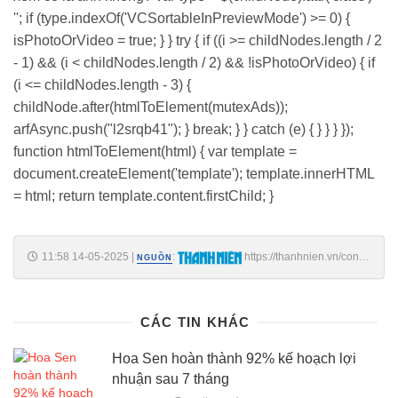
''; if (type.indexOf('VCSortableInPreviewMode') >= 0) {
isPhotoOrVideo = true; } } try { if ((i >= childNodes.length / 2
- 1) && (i < childNodes.length / 2) && !isPhotoOrVideo) { if
(i <= childNodes.length - 3) {
childNode.after(htmlToElement(mutexAds));
arfAsync.push("l2srqb41"); } break; } } catch (e) { } } } });
function htmlToElement(html) { var template =
document.createElement('template'); template.innerHTML
= html; return template.content.firstChild; }
11:58 14-05-2025
|
:
https://thanhnien.vn/cong-
NGUỒN
ty-cua-ti-phu-pham-nhat-vuong-chinh-thuc-dang-ky-dau-tu-duong-sat-
cao-toc-bac-nam-185250514115337359.htm
CÁC TIN KHÁC
Hoa Sen hoàn thành 92% kế hoạch lợi
nhuận sau 7 tháng