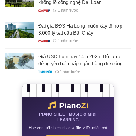
khổng lồ công nghệ Đài Loan
1 năm trước
Đại gia BĐS Hạ Long muốn xây tổ hợp
3.000 tỷ sát cầu Bãi Cháy
1 năm trước
Giá USD hôm nay 14.5.2025: Đô tự do
đứng yên bất chấp ngân hàng đi xuống
1 năm trước
Piano
Zi
PIANO SHEET MUSIC & MIDI
LEARNING
Học đàn, tải sheet nhạc & file MIDI miễn phí