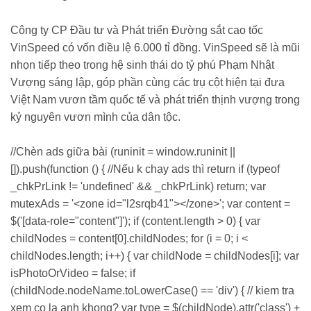
Công ty CP Đầu tư và Phát triển Đường sắt cao tốc
VinSpeed có vốn điều lệ 6.000 tỉ đồng. VinSpeed sẽ là mũi
nhọn tiếp theo trong hệ sinh thái do tỷ phú Phạm Nhật
Vượng sáng lập, góp phần cùng các trụ cột hiện tại đưa
Việt Nam vươn tầm quốc tế và phát triển thịnh vượng trong
kỷ nguyên vươn mình của dân tộc.
//Chèn ads giữa bài (runinit = window.runinit ||
[]).push(function () { //Nếu k chạy ads thì return if (typeof
_chkPrLink != 'undefined' && _chkPrLink) return; var
mutexAds = '<zone id="l2srqb41"></zone>'; var content =
$('[data-role="content"]'); if (content.length > 0) { var
childNodes = content[0].childNodes; for (i = 0; i <
childNodes.length; i++) { var childNode = childNodes[i]; var
isPhotoOrVideo = false; if
(childNode.nodeName.toLowerCase() == 'div') { // kiem tra
xem co la anh khong? var type = $(childNode).attr('class') +