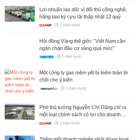
Lợi nhuận lao dốc vì đối thủ công nghệ,
hãng taxi kỳ cựu lãi thấp nhất 12 quý
1 năm trước
Hội đồng Vàng thế giới: "Việt Nam cần
ngăn chặn đầu cơ vàng quá mức"
1 năm trước
Một công ty gas niêm yết bị kiểm toán từ
chối cho ý kiến
1 năm trước
Phó thủ tướng Nguyễn Chí Dũng chỉ ra
một loạt chính sách có lợi cho doanh
nghiệp trong Nghị quyết 68
1 năm trước
Thêm một doanh nghiệp phải dừng hoạt