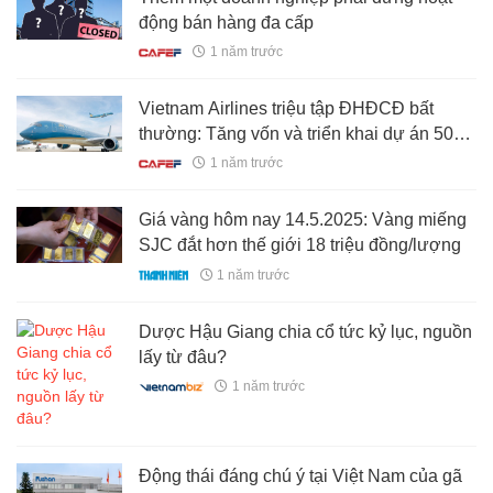
động bán hàng đa cấp
1 năm trước
Vietnam Airlines triệu tập ĐHĐCĐ bất
thường: Tăng vốn và triển khai dự án 50
máy bay thân hẹp gần 93.000 tỷ đồng
1 năm trước
Giá vàng hôm nay 14.5.2025: Vàng miếng
SJC đắt hơn thế giới 18 triệu đồng/lượng
1 năm trước
Dược Hậu Giang chia cổ tức kỷ lục, nguồn
lấy từ đâu?
1 năm trước
Động thái đáng chú ý tại Việt Nam của gã