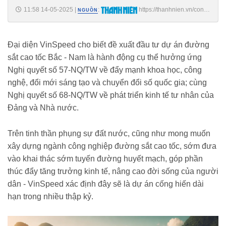
11:58 14-05-2025
|
:
https://thanhnien.vn/cong-
NGUỒN
ty-cua-ti-phu-pham-nhat-vuong-chinh-thuc-dang-ky-dau-tu-duong-sat-
cao-toc-bac-nam-185250514115337359.htm
Đại diện VinSpeed cho biết đề xuất đầu tư dự án đường
sắt cao tốc Bắc - Nam là hành động cụ thể hưởng ứng
Nghị quyết số 57-NQ/TW về đẩy mạnh khoa học, công
nghệ, đổi mới sáng tạo và chuyển đổi số quốc gia; cùng
Nghị quyết số 68-NQ/TW về phát triển kinh tế tư nhân của
Đảng và Nhà nước.
Trên tinh thần phụng sự đất nước, cũng như mong muốn
xây dựng ngành công nghiệp đường sắt cao tốc, sớm đưa
vào khai thác sớm tuyến đường huyết mạch, góp phần
thúc đẩy tăng trưởng kinh tế, nâng cao đời sống của người
dân - VinSpeed xác định đây sẽ là dự án cống hiến dài
hạn trong nhiều thập kỷ.