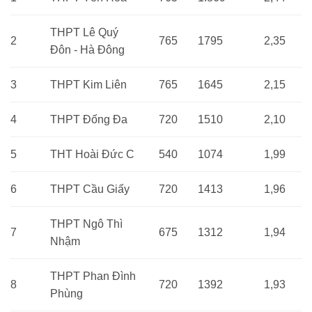
THPT Lê Quý
2
765
1795
2,35
Đôn - Hà Đông
3
THPT Kim Liên
765
1645
2,15
4
THPT Đống Đa
720
1510
2,10
5
THT Hoài Đức C
540
1074
1,99
6
THPT Cầu Giấy
720
1413
1,96
THPT Ngô Thì
7
675
1312
1,94
Nhậm
THPT Phan Đình
8
720
1392
1,93
Phùng