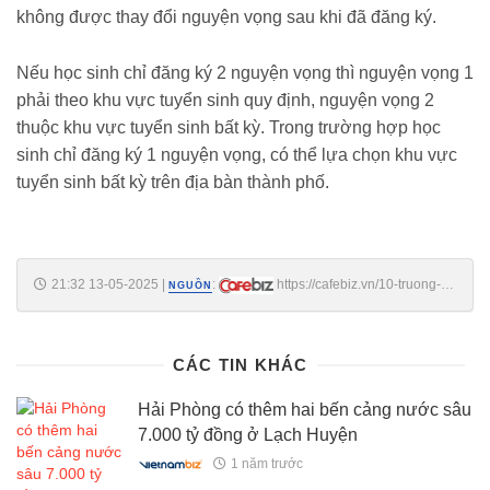
không được thay đổi nguyện vọng sau khi đã đăng ký.
Nếu học sinh chỉ đăng ký 2 nguyện vọng thì nguyện vọng 1
phải theo khu vực tuyển sinh quy định, nguyện vọng 2
thuộc khu vực tuyển sinh bất kỳ. Trong trường hợp học
sinh chỉ đăng ký 1 nguyện vọng, có thể lựa chọn khu vực
tuyển sinh bất kỳ trên địa bàn thành phố.
21:32 13-05-2025
|
:
https://cafebiz.vn/10-truong-ty-
NGUỒN
le-choi-thi-vao-lop-10-khoc-liet-nhat-ha-noi-2025-
176250513194433151.chn
CÁC TIN KHÁC
Hải Phòng có thêm hai bến cảng nước sâu
7.000 tỷ đồng ở Lạch Huyện
1 năm trước