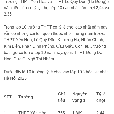
Trường THPT Yên Hoà và THPT Lê Quý Đôn (Hà Đông) 2
năm liên tiếp có tỷ lệ chọi lớp 10 cao nhất, lần lượt 2,44 và
2,35.
Trong top 10 trường THPT có tỷ lệ chọi cao nhất năm nay
vẫn có những cái tên quen thuộc như những năm trước:
THPT Yên Hoà, Lê Quý Đôn, Khương Hạ, Nhân Chính,
Kim Liên, Phan Đình Phùng, Cầu Giấy. Còn lại, 3 trường
bất ngờ có tên ở top 10 năm nay, gồm: THPT Đống Đa,
Hoài Đức C, Ngô Thì Nhậm.
Dưới đây là 10 trường tỷ lệ chọi vào lớp 10 'khốc liệt nhất'
Hà Nội 2025:
Chỉ
Nguyện
Tỷ lệ
STT
Trường
tiêu
vọng 1
chọi
1
THPT Yên Hòa
765
1.869
2,44