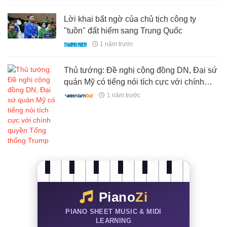
Lời khai bất ngờ của chủ tịch công ty
"tuồn" đất hiếm sang Trung Quốc
1 năm trước
Thủ tướng: Đề nghị cộng đồng DN, Đại sứ
quán Mỹ có tiếng nói tích cực với chính
quyền Tổng thống Trump
1 năm trước
Piano
Zi
PIANO SHEET MUSIC & MIDI
LEARNING