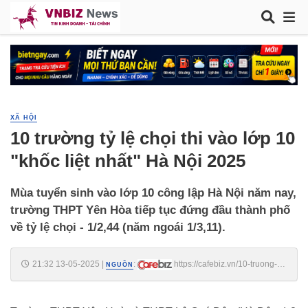
XÃ HỘI
10 trường tỷ lệ chọi thi vào lớp 10
"khốc liệt nhất" Hà Nội 2025
Mùa tuyển sinh vào lớp 10 công lập Hà Nội năm nay,
trường THPT Yên Hòa tiếp tục đứng đầu thành phố
về tỷ lệ chọi - 1/2,44 (năm ngoái 1/3,11).
21:32 13-05-2025
|
:
https://cafebiz.vn/10-truong-ty-
NGUỒN
le-choi-thi-vao-lop-10-khoc-liet-nhat-ha-noi-2025-
176250513194433151.chn