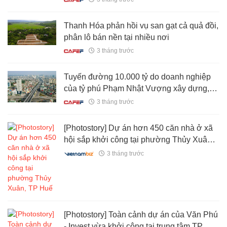
Thanh Hóa phản hồi vụ san gạt cả quả đồi,
phân lô bán nền tại nhiều nơi
3 tháng trước
Tuyến đường 10.000 tỷ do doanh nghiệp
của tỷ phú Phạm Nhật Vượng xây dựng,
sở hữu công nghệ chưa từng có trong
3 tháng trước
ngành xây dựng tại Việt Nam
[Photostory] Dự án hơn 450 căn nhà ở xã
hội sắp khởi công tại phường Thủy Xuân,
TP Huế
3 tháng trước
[Photostory] Toàn cảnh dự án của Văn Phú
- Invest vừa khởi công tại trung tâm TP