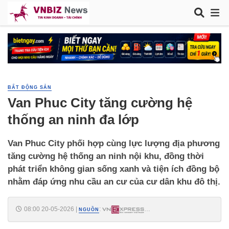
BẤT ĐỘNG SẢN
Van Phuc City tăng cường hệ
thống an ninh đa lớp
Van Phuc City phối hợp cùng lực lượng địa phương
tăng cường hệ thống an ninh nội khu, đồng thời
phát triển không gian sống xanh và tiện ích đồng bộ
nhằm đáp ứng nhu cầu an cư của cư dân khu đô thị.
08:00 20-05-2026
|
:
NGUỒN
https://vnexpress.net/van-phuc-city-tang-cuong-he-thong-an-ninh-da-
lop-5075750.html