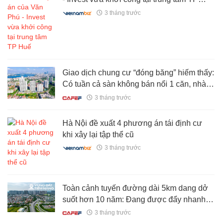
Huế
3 tháng trước
Giao dịch chung cư “đóng băng” hiếm thấy:
Có tuần cả sàn không bán nổi 1 căn, nhà
đầu tư giảm kỳ vọng từ lãi tiền tỷ xuống vài
3 tháng trước
chục triệu vẫn khó thoát hàng
Hà Nội đề xuất 4 phương án tái định cư
khi xây lại tập thể cũ
3 tháng trước
Toàn cảnh tuyến đường dài 5km dang dở
suốt hơn 10 năm: Đang được đẩy nhanh
tiến độ, kết nối loạt khu đô thị phía Tây Hà
3 tháng trước