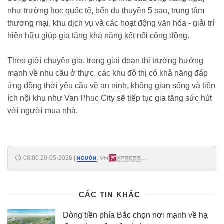
như trường học quốc tế, bến du thuyền 5 sao, trung tâm
thương mại, khu dịch vụ và các hoạt động văn hóa - giải trí
hiện hữu giúp gia tăng khả năng kết nối cộng đồng.
Theo giới chuyên gia, trong giai đoạn thị trường hướng
mạnh về nhu cầu ở thực, các khu đô thị có khả năng đáp
ứng đồng thời yêu cầu về an ninh, không gian sống và tiện
ích nội khu như Van Phuc City sẽ tiếp tục gia tăng sức hút
với người mua nhà.
08:00 20-05-2026
|
:
NGUỒN
https://vnexpress.net/van-phuc-city-tang-cuong-he-thong-an-ninh-da-
lop-5075750.html
CÁC TIN KHÁC
Dòng tiền phía Bắc chọn nơi mạnh về hạ