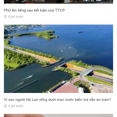
PNJ lên tiếng sau kết luận của TTCP
6 giờ trước
Vì sao người Hà Lan sống dưới mực nước biển mà vẫn an toàn?
6 giờ trước