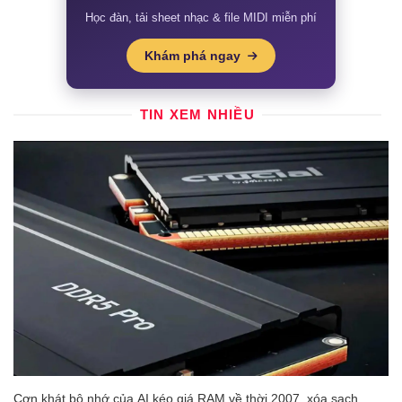
Học đàn, tải sheet nhạc & file MIDI miễn phí
Khám phá ngay
TIN XEM NHIỀU
Cơn khát bộ nhớ của AI kéo giá RAM về thời 2007, xóa sạch