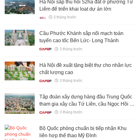
Hà Nội sắp thu hồi 52ha đất ở phường Từ
Liêm để triển khai loạt dự án lớn
3 tháng trước
Cầu Phước Khánh sắp nối mạch toàn
tuyến cao tốc Bến Lức- Long Thành
3 tháng trước
Hà Nội đề xuất tặng biệt thự cho nhân lực
chất lượng cao
3 tháng trước
Tập đoàn xây dựng hàng đầu Trung Quốc
tham gia xây cầu Tứ Liên, cầu Ngọc Hồi và
các tuyến đường dẫn... nhận nhiệm vụ
3 tháng trước
quan trọng
Bộ Quốc phòng chuẩn bị tiếp nhận Khu
liên hợp thể thao Mỹ Đình