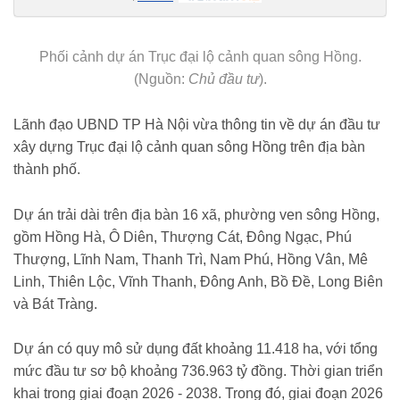
https://vietnambiz.vn/ha-noi-uu-tien-lam-cac-khu-tai-dinh-cu-truoc-khi-
trien-khai-du-an-truc-canh-quan-song-hong-20265192030768.htm
Phối cảnh dự án Trục đại lộ cảnh quan sông Hồng.
(Nguồn:
Chủ đầu tư
).
Lãnh đạo UBND TP Hà Nội vừa thông tin về dự án đầu tư
xây dựng Trục đại lộ cảnh quan sông Hồng trên địa bàn
thành phố.
Dự án trải dài trên địa bàn 16 xã, phường ven sông Hồng,
gồm Hồng Hà, Ô Diên, Thượng Cát, Đông Ngạc, Phú
Thượng, Lĩnh Nam, Thanh Trì, Nam Phú, Hồng Vân, Mê
Linh, Thiên Lộc, Vĩnh Thanh, Đông Anh, Bồ Đề, Long Biên
và Bát Tràng.
Dự án có quy mô sử dụng đất khoảng 11.418 ha, với tổng
mức đầu tư sơ bộ khoảng 736.963 tỷ đồng. Thời gian triển
khai trong giai đoạn 2026 - 2038. Trong đó, giai đoạn 2026