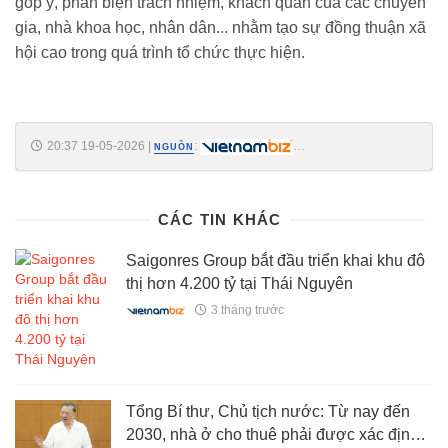
góp ý, phản biện trách nhiệm, khách quan của các chuyên
gia, nhà khoa học, nhân dân... nhằm tạo sự đồng thuận xã
hội cao trong quá trình tổ chức thực hiện.
20:37 19-05-2026
|
:
NGUỒN
https://vietnambiz.vn/ha-noi-uu-tien-lam-cac-khu-tai-dinh-cu-truoc-khi-
trien-khai-du-an-truc-canh-quan-song-hong-20265192030768.htm
CÁC TIN KHÁC
Saigonres Group bắt đầu triển khai khu đô
thị hơn 4.200 tỷ tại Thái Nguyên
3 tháng trước
Tổng Bí thư, Chủ tịch nước: Từ nay đến
2030, nhà ở cho thuê phải được xác định