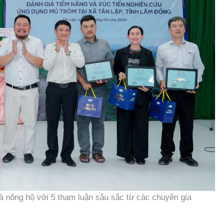
à nông hộ với 5 tham luận sâu sắc từ các chuyên gia