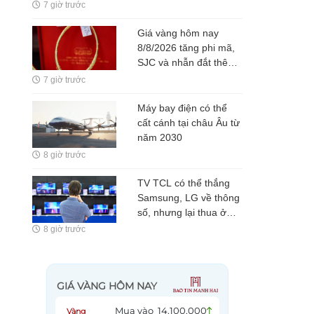
Đường đi bằng tre, nội
7 giờ trước
thất bằng gỗ tái chế, du
khách như bước vào
Giá vàng hôm nay
vùng đất cổ xưa
8/8/2026 tăng phi mã,
SJC và nhẫn đắt thêm
gần 2 triệu/lượng
7 giờ trước
Máy bay điện có thể
cất cánh tại châu Âu từ
năm 2030
8 giờ trước
TV TCL có thể thắng
Samsung, LG về thông
số, nhưng lại thua ở
thứ người xem khó
8 giờ trước
nhận ra