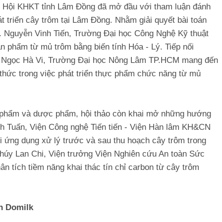
c Hội KHKT tỉnh Lâm Đồng đã mở đầu với tham luận đánh
hát triển cây trôm tại Lâm Đồng. Nhằm giải quyết bài toán
S. Nguyễn Vinh Tiến, Trường Đại học Công Nghệ Kỹ thuật
n phẩm từ mủ trôm bằng biến tính Hóa - Lý. Tiếp nối
Vũ Ngọc Hà Vi, Trường Đại học Nông Lâm TP.HCM mang đến
 thức trong việc phát triển thực phẩm chức năng từ mủ
c phẩm và dược phẩm, hội thảo còn khai mở những hướng
Anh Tuấn, Viện Công nghệ Tiến tiến - Viện Hàn lâm KH&CN
ới ứng dụng xử lý trước và sau thu hoạch cây trôm trong
Thúy Lan Chi, Viện trưởng Viện Nghiên cứu An toàn Sức
ân tích tiềm năng khai thác tín chỉ carbon từ cây trôm
ần Domilk