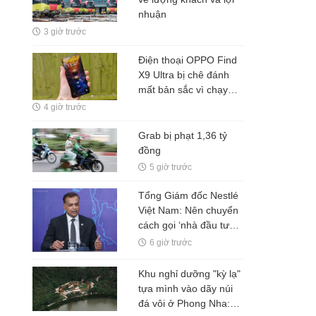
nhuận
3 giờ trước
Điện thoại OPPO Find
X9 Ultra bị chê đánh
mất bản sắc vì chạy
theo iPhone, chuyên
4 giờ trước
gia gọi đây là điểm trừ
lớn nhất
Grab bị phạt 1,36 tỷ
đồng
5 giờ trước
Tổng Giám đốc Nestlé
Việt Nam: Nên chuyển
cách gọi ‘nhà đầu tư
nước ngoài’ thành ‘đối
6 giờ trước
tác FDI’ hoặc ‘đối tác
đầu tư’
Khu nghỉ dưỡng "kỳ lạ"
tựa mình vào dãy núi
đá vôi ở Phong Nha: