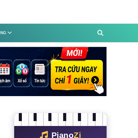
ỐNG
Piano
Zi