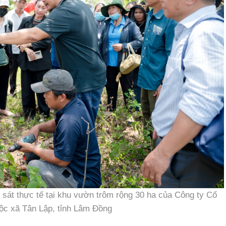
 sát thực tế tại khu vườn trôm rộng 30 ha của Công ty Cổ
ộc xã Tân Lập, tỉnh Lâm Đồng