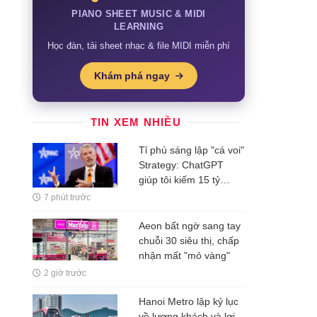
PIANO SHEET MUSIC & MIDI
LEARNING
Học đàn, tải sheet nhạc & file MIDI miễn phí
Khám phá ngay
TIN XEM NHIỀU
Tỉ phú sáng lập "cá voi"
Strategy: ChatGPT
giúp tôi kiếm 15 tỷ
USD, đừng làm việc
7 phút trước
nhiều hơn robot
Aeon bất ngờ sang tay
chuỗi 30 siêu thị, chấp
nhận mất "mỏ vàng"
2 giờ trước
Hanoi Metro lập kỷ lục
về lượng khách và lợi