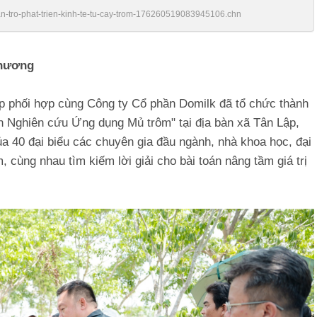
tran-tro-phat-trien-kinh-te-tu-cay-trom-176260519083945106.chn
phương
p phối hợp cùng Công ty Cổ phần Domilk đã tổ chức thành
n Nghiên cứu Ứng dụng Mủ trôm" tại địa bàn xã Tân Lập,
ủa 40 đại biểu các chuyên gia đầu ngành, nhà khoa học, đại
 cùng nhau tìm kiếm lời giải cho bài toán nâng tầm giá trị