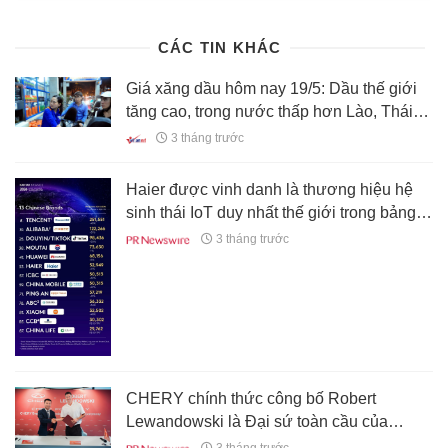
2517057.html
CÁC TIN KHÁC
Giá xăng dầu hôm nay 19/5: Dầu thế giới
tăng cao, trong nước thấp hơn Lào, Thái
Lan
3 tháng trước
Haier được vinh danh là thương hiệu hệ
sinh thái IoT duy nhất thế giới trong bảng
xếp hạng Kantar BrandZ Top 100 suốt tám
3 tháng trước
năm liên tiếp
CHERY chính thức công bố Robert
Lewandowski là Đại sứ toàn cầu của
thương hiệu CHERY, củng cố triết lý
3 tháng trước