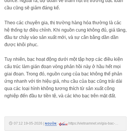
ounce. Ngoài ra, dự đoán về thâm hụt thị trường bạc toàn
cầu cũng sẽ giảm đáng kể.
Theo các chuyên gia, thị trường hàng hóa thường là các
hệ thống tự điều chỉnh. Khi nguồn cung không đủ, giá tăng,
đầu tư chảy vào sản xuất mới, và sự cân bằng dần dần
được khôi phục.
Tuy nhiên, bạc hoạt động dưới một tập hợp các điều kiện
cấu trúc làm gián đoạn vòng phản hồi này ở hầu hết mọi
giai đoạn. Trong đó, nguồn cung của bạc không thể phản
ứng nhanh với tín hiệu giá, nhu cầu của bạc cũng trải dài
qua các loại hình không tương thích từ sản xuất công
nghiệp đến đầu tư tiền tệ, và các kho bạc trên mặt đất.
07:12 19-05-2026
|
:
https://vietnamnet.vn/gia-bac-
NGUỒN
hom-nay-19-5-2026-dang-tren-da-tang-quay-lai-moc-80-trieu-dong-kg-