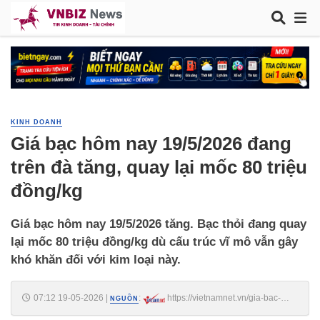
KINH DOANH
Giá bạc hôm nay 19/5/2026 đang
trên đà tăng, quay lại mốc 80 triệu
đồng/kg
Giá bạc hôm nay 19/5/2026 tăng. Bạc thỏi đang quay
lại mốc 80 triệu đồng/kg dù cấu trúc vĩ mô vẫn gây
khó khăn đối với kim loại này.
07:12 19-05-2026
|
:
https://vietnamnet.vn/gia-bac-
NGUỒN
hom-nay-19-5-2026-dang-tren-da-tang-quay-lai-moc-80-trieu-dong-kg-