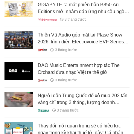
GIGABYTE ra mắt phiên bản B850 Ari
Editions mới nhằm đáp ứng nhu cầu ngày
càng tăng từ cộng đồng anime và người
3 tháng trước
dùng tự build PC
Thiên Vũ Audio góp mặt tại Plase Show
2026, trình diễn Electrovoice EVF Series
lần đầu tiên tại Châu Á
3 tháng trước
DAO Music Entertainment hợp tác The
Orchard đưa nhạc Việt ra thế giới
3 tháng trước
Người dân Trung Quốc đổ xô mua 202 tấn
vàng chỉ trong 3 tháng, lượng doanh
nghiệp buôn vàng tái chế ‘bắt trend’ tăng
3 tháng trước
vọt 78%: Cơn sốt lại dâng?
Thay đổi mới quan trọng sẽ có hiệu lực
ngay trong kỳ khai thuế tới đây: Cá nhân,