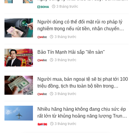
hộ kinh doanh lưu ý!
3 tháng trước
Người dùng có thể đối mặt rủi ro pháp lý
nghiêm trọng nếu rút tiền, nhận chuyển
khoản từ các giao dịch sau
3 tháng trước
Bảo Tín Mạnh Hải sắp "lên sàn"
3 tháng trước
Người mua, bán ngoại tệ sẽ bị phạt tới 100
triệu đồng, tịch thu toàn bộ tiền trong
trường hợp sau
3 tháng trước
Nhiều hãng hàng không đang chịu sức ép
rất lớn từ khủng hoảng năng lượng Trung
Đông
3 tháng trước