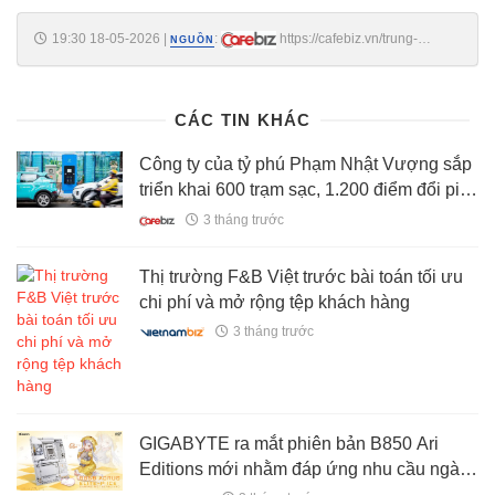
19:30 18-05-2026
|
:
https://cafebiz.vn/trung-
NGUỒN
nguyen-legend-tu-hao-lan-toa-nang-luong-phung-su-kien-quoc-
176260518185212313.chn
CÁC TIN KHÁC
Công ty của tỷ phú Phạm Nhật Vượng sắp
triển khai 600 trạm sạc, 1.200 điểm đổi pin
tại Philippines
3 tháng trước
Thị trường F&B Việt trước bài toán tối ưu
chi phí và mở rộng tệp khách hàng
3 tháng trước
GIGABYTE ra mắt phiên bản B850 Ari
Editions mới nhằm đáp ứng nhu cầu ngày
càng tăng từ cộng đồng anime và người