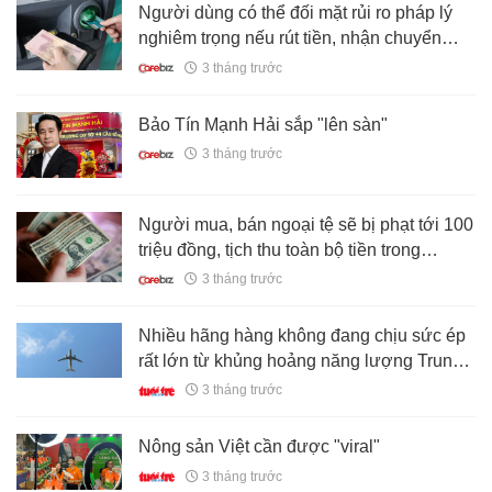
Người dùng có thể đối mặt rủi ro pháp lý
nghiêm trọng nếu rút tiền, nhận chuyển
khoản từ các giao dịch sau
3 tháng trước
Bảo Tín Mạnh Hải sắp "lên sàn"
3 tháng trước
Người mua, bán ngoại tệ sẽ bị phạt tới 100
triệu đồng, tịch thu toàn bộ tiền trong
trường hợp sau
3 tháng trước
Nhiều hãng hàng không đang chịu sức ép
rất lớn từ khủng hoảng năng lượng Trung
Đông
3 tháng trước
Nông sản Việt cần được "viral"
3 tháng trước