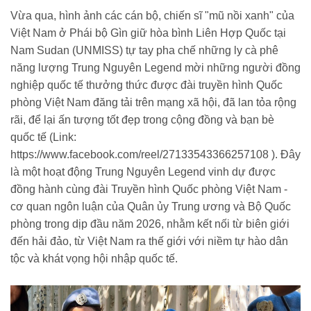
Vừa qua, hình ảnh các cán bộ, chiến sĩ "mũ nồi xanh" của
Việt Nam ở Phái bộ Gìn giữ hòa bình Liên Hợp Quốc tại
Nam Sudan (UNMISS) tự tay pha chế những ly cà phê
năng lượng Trung Nguyên Legend mời những người đồng
nghiệp quốc tế thưởng thức được đài truyền hình Quốc
phòng Việt Nam đăng tải trên mạng xã hội, đã lan tỏa rộng
rãi, để lại ấn tượng tốt đẹp trong cộng đồng và bạn bè
quốc tế (Link:
https://www.facebook.com/reel/27133543366257108 ). Đây
là một hoạt động Trung Nguyên Legend vinh dự được
đồng hành cùng đài Truyền hình Quốc phòng Việt Nam -
cơ quan ngôn luận của Quân ủy Trung ương và Bộ Quốc
phòng trong dịp đầu năm 2026, nhằm kết nối từ biên giới
đến hải đảo, từ Việt Nam ra thế giới với niềm tự hào dân
tộc và khát vọng hội nhập quốc tế.