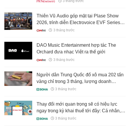
3 tháng trước
dùng tự build PC
Thiên Vũ Audio góp mặt tại Plase Show
2026, trình diễn Electrovoice EVF Series
lần đầu tiên tại Châu Á
3 tháng trước
DAO Music Entertainment hợp tác The
Orchard đưa nhạc Việt ra thế giới
3 tháng trước
Người dân Trung Quốc đổ xô mua 202 tấn
vàng chỉ trong 3 tháng, lượng doanh
nghiệp buôn vàng tái chế ‘bắt trend’ tăng
3 tháng trước
vọt 78%: Cơn sốt lại dâng?
Thay đổi mới quan trọng sẽ có hiệu lực
ngay trong kỳ khai thuế tới đây: Cá nhân,
hộ kinh doanh lưu ý!
3 tháng trước