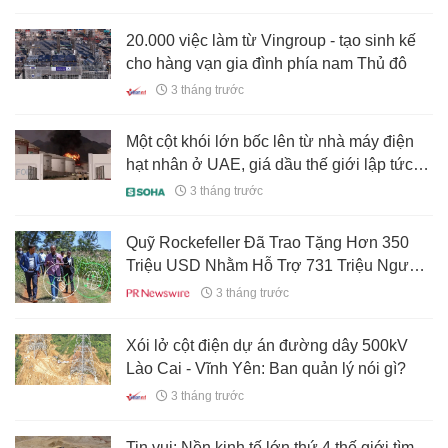
20.000 việc làm từ Vingroup - tạo sinh kế
cho hàng vạn gia đình phía nam Thủ đô
3 tháng trước
Một cột khói lớn bốc lên từ nhà máy điện
hạt nhân ở UAE, giá dầu thế giới lập tức
tăng mạnh: Vượt ngưỡng 110 USD, lập
3 tháng trước
đỉnh sau 2 tuần
Quỹ Rockefeller Đã Trao Tặng Hơn 350
Triệu USD Nhằm Hỗ Trợ 731 Triệu Người
trong Bối Cảnh Viện Trợ Toàn Cầu Sụt
3 tháng trước
Giảm Kỷ Lục vào Năm 2025
Xói lở cột điện dự án đường dây 500kV
Lào Cai - Vĩnh Yên: Ban quản lý nói gì?
3 tháng trước
Tin vui: Nền kinh tế lớn thứ 4 thế giới tìm