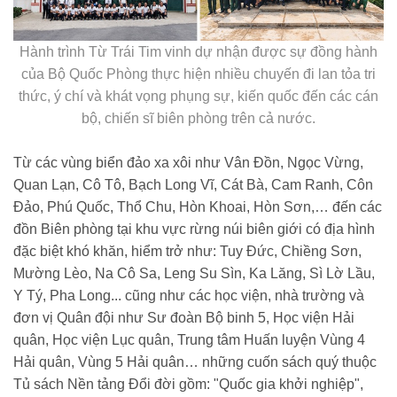
Hành trình Từ Trái Tim vinh dự nhận được sự đồng hành
của Bộ Quốc Phòng thực hiện nhiều chuyến đi lan tỏa tri
thức, ý chí và khát vọng phụng sự, kiến quốc đến các cán
bộ, chiến sĩ biên phòng trên cả nước.
Từ các vùng biển đảo xa xôi như Vân Đồn, Ngọc Vừng,
Quan Lạn, Cô Tô, Bạch Long Vĩ, Cát Bà, Cam Ranh, Côn
Đảo, Phú Quốc, Thổ Chu, Hòn Khoai, Hòn Sơn,… đến các
đồn Biên phòng tại khu vực rừng núi biên giới có địa hình
đặc biệt khó khăn, hiểm trở như: Tuy Đức, Chiềng Sơn,
Mường Lèo, Na Cô Sa, Leng Su Sìn, Ka Lăng, Sì Lờ Lầu,
Y Tý, Pha Long... cũng như các học viện, nhà trường và
đơn vị Quân đội như Sư đoàn Bộ binh 5, Học viện Hải
quân, Học viện Lục quân, Trung tâm Huấn luyện Vùng 4
Hải quân, Vùng 5 Hải quân… những cuốn sách quý thuộc
Tủ sách Nền tảng Đổi đời gồm: "Quốc gia khởi nghiệp",