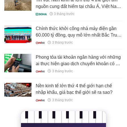
nguồn cung đất hiếm tại châu Á, Việt Nam
vào tầm ngắm
3 tháng trước
Chính thức khởi công nhà máy điện gần
60.000 tỷ đồng, quy mô lớn nhất Bắc Trung
Bộ do liên danh PV Power, NASU và đại
3 tháng trước
gia Hàn Quốc đầu tư
Phong tỏa tài khoản ngân hàng với những
ai thực hiện giao dịch chuyển khoản có nội
dung sau
3 tháng trước
Nền kinh tế lớn thứ 4 thế giới hạn chế
nhập khẩu, giá bạc thế giới sẽ ra sao?
3 tháng trước