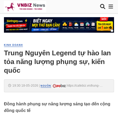
KINH DOANH
Trung Nguyên Legend tự hào lan
tỏa năng lượng phụng sự, kiến
quốc
19:30 18-05-2026
|
:
https://cafebiz.vn/trung-
NGUỒN
nguyen-legend-tu-hao-lan-toa-nang-luong-phung-su-kien-quoc-
176260518185212313.chn
Đồng hành phụng sự năng lượng sáng tạo đến cộng
đồng quốc tế