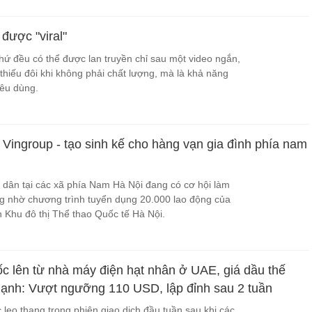
được "viral"
thứ đều có thể được lan truyền chỉ sau một video ngắn,
thiếu đôi khi không phải chất lượng, mà là khả năng
iêu dùng.
 Vingroup - tạo sinh kế cho hàng vạn gia đình phía nam
dân tại các xã phía Nam Hà Nội đang có cơ hội làm
ng nhờ chương trình tuyển dụng 20.000 lao động của
 Khu đô thị Thể thao Quốc tế Hà Nội.
ốc lên từ nhà máy điện hạt nhân ở UAE, giá dầu thế
 mạnh: Vượt ngưỡng 110 USD, lập đỉnh sau 2 tuần
ục leo thang trong phiên giao dịch đầu tuần sau khi các