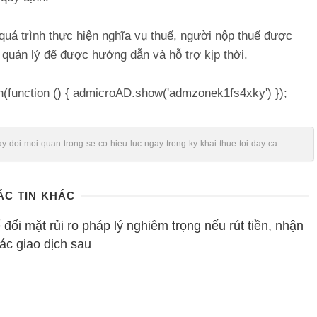
uá trình thực hiện nghĩa vụ thuế, người nộp thuế được
ế quản lý để được hướng dẫn và hỗ trợ kịp thời.
h(function () { admicroAD.show('admzonek1fs4xky') });
hay-doi-moi-quan-trong-se-co-hieu-luc-ngay-trong-ky-khai-thue-toi-day-ca-
ÁC TIN KHÁC
đối mặt rủi ro pháp lý nghiêm trọng nếu rút tiền, nhận
ác giao dịch sau