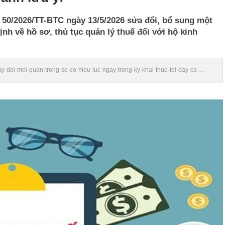
 50/2026/TT-BTC ngày 13/5/2026 sửa đổi, bổ sung một
nh về hồ sơ, thủ tục quản lý thuế đối với hộ kinh
hay-doi-moi-quan-trong-se-co-hieu-luc-ngay-trong-ky-khai-thue-toi-day-ca-