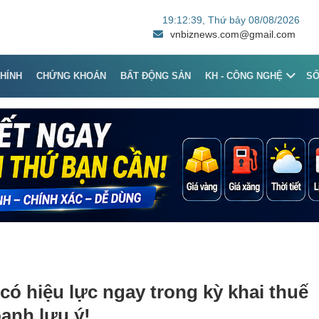
19:12:39
, Thứ bảy 08/08/2026
vnbiznews.com@gmail.com
CHÍNH
CHỨNG KHOÁN
BẤT ĐỘNG SẢN
KH - CÔNG NGHỆ
S
có hiệu lực ngay trong kỳ khai thuế
oanh lưu ý!