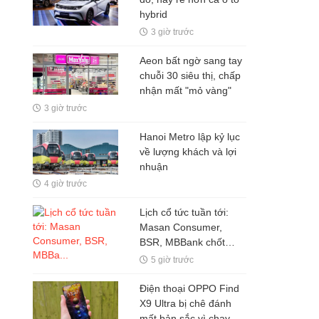
hybrid
3 giờ trước
Aeon bất ngờ sang tay
chuỗi 30 siêu thị, chấp
nhận mất "mỏ vàng"
3 giờ trước
Hanoi Metro lập kỷ lục
về lượng khách và lợi
nhuận
4 giờ trước
Lịch cổ tức tuần tới:
Masan Consumer,
BSR, MBBank chốt
quyền, tỷ lệ cao nhất
5 giờ trước
100%
Điện thoại OPPO Find
X9 Ultra bị chê đánh
mất bản sắc vì chạy