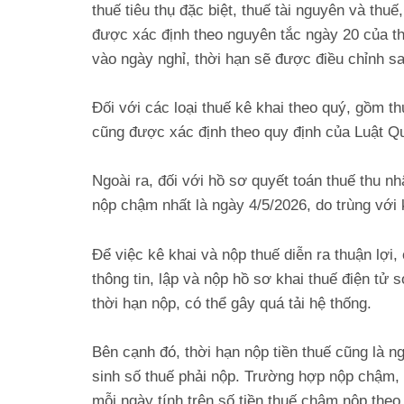
thuế tiêu thụ đặc biệt, thuế tài nguyên và thu
được xác định theo nguyên tắc ngày 20 của th
vào ngày nghỉ, thời hạn sẽ được điều chỉnh sa
Đối với các loại thuế kê khai theo quý, gồm 
cũng được xác định theo quy định của Luật Qu
Ngoài ra, đối với hồ sơ quyết toán thuế thu n
nộp chậm nhất là ngày 4/5/2026, do trùng với k
Để việc kê khai và nộp thuế diễn ra thuận lợi
thông tin, lập và nộp hồ sơ khai thuế điện tử
thời hạn nộp, có thể gây quá tải hệ thống.
Bên cạnh đó, thời hạn nộp tiền thuế cũng là n
sinh số thuế phải nộp. Trường hợp nộp chậm,
mỗi ngày tính trên số tiền thuế chậm nộp theo