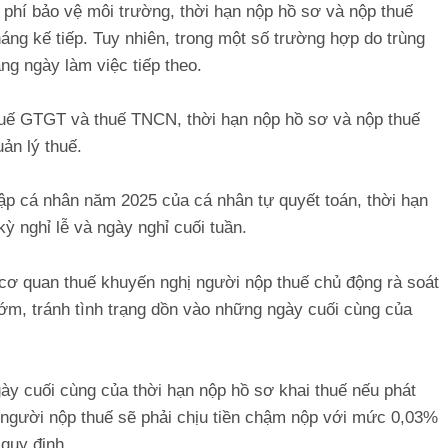
ế, phí bảo vệ môi trường, thời hạn nộp hồ sơ và nộp thuế
áng kế tiếp. Tuy nhiên, trong một số trường hợp do trùng
ng ngày làm việc tiếp theo.
thuế GTGT và thuế TNCN, thời hạn nộp hồ sơ và nộp thuế
ản lý thuế.
hập cá nhân năm 2025 của cá nhân tự quyết toán, thời hạn
ỳ nghỉ lễ và ngày nghỉ cuối tuần.
, cơ quan thuế khuyến nghị người nộp thuế chủ động rà soát
 sớm, tránh tình trạng dồn vào những ngày cuối cùng của
gày cuối cùng của thời hạn nộp hồ sơ khai thuế nếu phát
 người nộp thuế sẽ phải chịu tiền chậm nộp với mức 0,03%
 quy định.