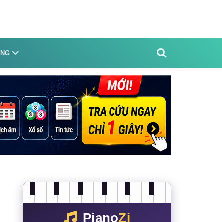
ỐNG
Piano
Zi