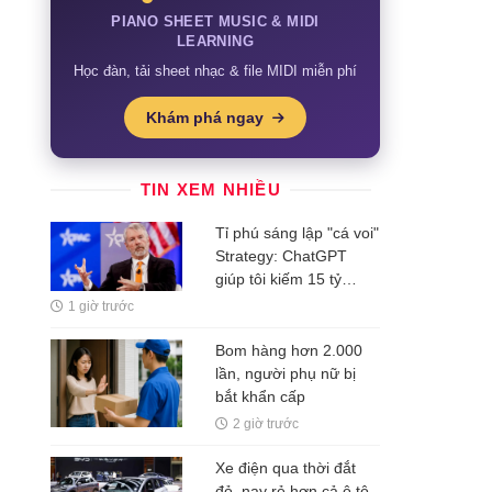
PIANO SHEET MUSIC & MIDI
LEARNING
Học đàn, tải sheet nhạc & file MIDI miễn phí
Khám phá ngay
TIN XEM NHIỀU
Tỉ phú sáng lập "cá voi"
Strategy: ChatGPT
giúp tôi kiếm 15 tỷ
USD, đừng làm việc
1 giờ trước
nhiều hơn robot
Bom hàng hơn 2.000
lần, người phụ nữ bị
bắt khẩn cấp
2 giờ trước
Xe điện qua thời đắt
đỏ, nay rẻ hơn cả ô tô