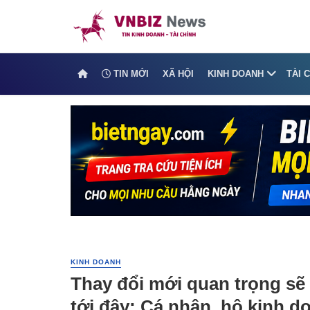
TIN MỚI
XÃ HỘI
KINH DOANH
TÀI 
KINH DOANH
Thay đổi mới quan trọng sẽ 
tới đây: Cá nhân, hộ kinh d