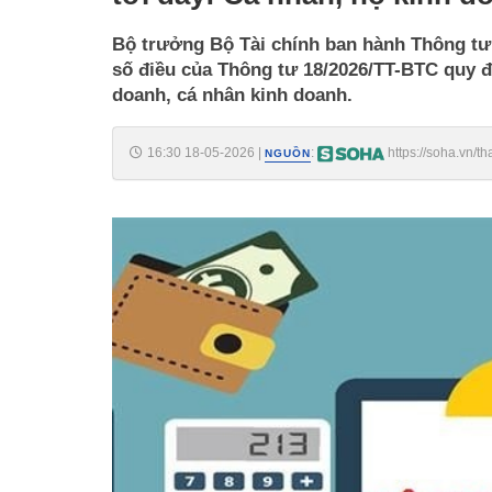
Bộ trưởng Bộ Tài chính ban hành Thông tư
số điều của Thông tư 18/2026/TT-BTC quy đị
doanh, cá nhân kinh doanh.
16:30 18-05-2026
|
:
https://soha.vn/t
NGUỒN
nhan-ho-kinh-doanh-luu-y-198260518152820845.htm