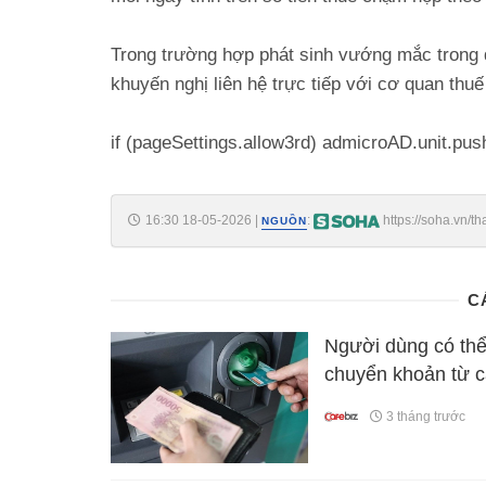
Trong trường hợp phát sinh vướng mắc trong q
khuyến nghị liên hệ trực tiếp với cơ quan thu
if (pageSettings.allow3rd) admicroAD.unit.pus
16:30 18-05-2026
|
:
https://soha.vn/t
NGUỒN
nhan-ho-kinh-doanh-luu-y-198260518152820845.htm
C
Người dùng có thể 
chuyển khoản từ c
3 tháng trước