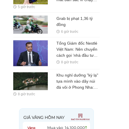
theo iPhone, chuyên
5 giờ trước
gia gọi đây là điểm trừ
lớn nhất
Grab bị phạt 1,36 tỷ
đồng
6 giờ trước
Tổng Giám đốc Nestlé
Việt Nam: Nên chuyển
cách gọi ‘nhà đầu tư
nước ngoài’ thành ‘đối
8 giờ trước
tác FDI’ hoặc ‘đối tác
đầu tư’
Khu nghỉ dưỡng "kỳ lạ"
tựa mình vào dãy núi
đá vôi ở Phong Nha:
Đường đi bằng tre, nội
8 giờ trước
thất bằng gỗ tái chế, du
khách như bước vào
vùng đất cổ xưa