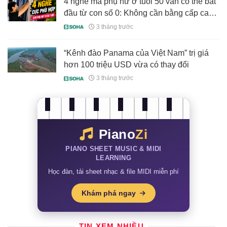
4 nghề mà phụ nữ ở tuổi 50 vẫn có thể bắt
đầu từ con số 0: Không cần bằng cấp cao,
vẫn kiếm ra tiền
3 tháng trước
“Kênh đào Panama của Việt Nam” trị giá
hơn 100 triệu USD vừa có thay đổi
3 tháng trước
Piano
Zi
PIANO SHEET MUSIC & MIDI
LEARNING
Học đàn, tải sheet nhạc & file MIDI miễn phí
Khám phá ngay
TIN XEM NHIỀU