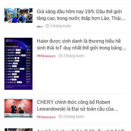
Giá xăng dầu hôm nay 19/5: Dầu thế giới
tăng cao, trong nước thấp hơn Lào, Thái
Lan
3 tháng trước
Haier được vinh danh là thương hiệu hệ
sinh thái IoT duy nhất thế giới trong bảng
xếp hạng Kantar BrandZ Top 100 suốt tám
3 tháng trước
năm liên tiếp
CHERY chính thức công bố Robert
Lewandowski là Đại sứ toàn cầu của
thương hiệu CHERY, củng cố triết lý
3 tháng trước
thương hiệu "Vì gia đình"