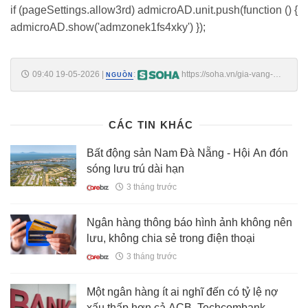
if (pageSettings.allow3rd) admicroAD.unit.push(function () {
admicroAD.show('admzonek1fs4xky') });
09:40 19-05-2026
|
:
https://soha.vn/gia-vang-
NGUỒN
hom-nay-19-5-bat-ngo-tang-rat-manh-198260519093003881.htm
CÁC TIN KHÁC
Bất động sản Nam Đà Nẵng - Hội An đón
sóng lưu trú dài hạn
3 tháng trước
Ngân hàng thông báo hình ảnh không nên
lưu, không chia sẻ trong điện thoại
3 tháng trước
Một ngân hàng ít ai nghĩ đến có tỷ lệ nợ
xấu thấp hơn cả ACB, Techcombank,