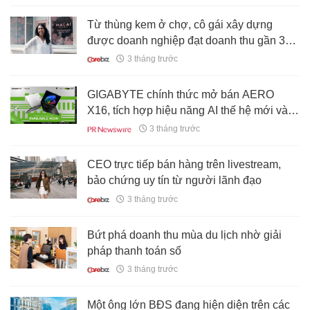
thi công
Từ thùng kem ở chợ, cô gái xây dựng
được doanh nghiệp đạt doanh thu gần 3
triệu USD/năm, có 4 cửa hàng trên đất Mỹ
3 tháng trước
GIGABYTE chính thức mở bán AERO
X16, tích hợp hiệu năng AI thế hệ mới vào
mẫu Copilot+ PC siêu mỏng
3 tháng trước
CEO trực tiếp bán hàng trên livestream,
bảo chứng uy tín từ người lãnh đạo
3 tháng trước
Bứt phá doanh thu mùa du lịch nhờ giải
pháp thanh toán số
3 tháng trước
Một ông lớn BĐS đang hiện diện trên các