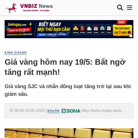
KINH DOANH
Giá vàng hôm nay 19/5: Bất ngờ
tăng rất mạnh!
Giá vàng SJC và nhẫn đồng loạt tăng trở lại sau khi
giảm sâu.
09:40 19-05-2026
|
:
https://soha.vn/gia-vang-
NGUỒN
hom-nay-19-5-bat-ngo-tang-rat-manh-198260519093003881.htm