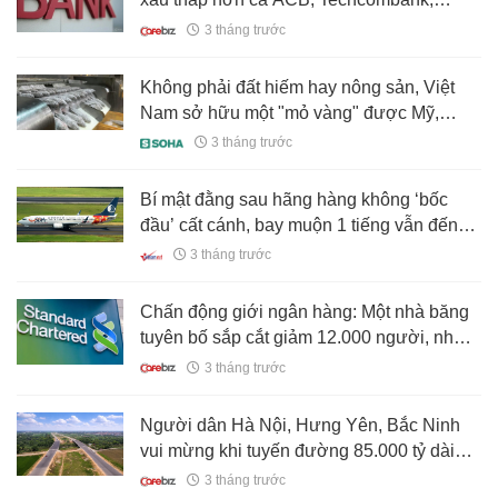
VietinBank,…
3 tháng trước
Không phải đất hiếm hay nông sản, Việt
Nam sở hữu một "mỏ vàng" được Mỹ,
Brazil săn đón: Xuất khẩu tăng 150%,
3 tháng trước
nước ta có lợi thế so với Trung Quốc
Bí mật đằng sau hãng hàng không ‘bốc
đầu’ cất cánh, bay muộn 1 tiếng vẫn đến
sớm
3 tháng trước
Chấn động giới ngân hàng: Một nhà băng
tuyên bố sắp cắt giảm 12.000 người, nhân
viên khối vận hành ảnh hưởng nặng nề
3 tháng trước
nhất
Người dân Hà Nội, Hưng Yên, Bắc Ninh
vui mừng khi tuyến đường 85.000 tỷ dài
hơn 112 km đang được đẩy nhanh tiến độ
3 tháng trước