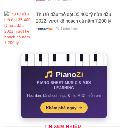
Thu từ dầu thô đạt 35.400 tỷ nửa đầu
2022, vượt kế hoạch cả năm 7.200 tỷ
4 năm trước
Piano
Zi
PIANO SHEET MUSIC & MIDI
LEARNING
Học đàn, tải sheet nhạc & file MIDI miễn phí
Khám phá ngay
TIN XEM NHIỀU