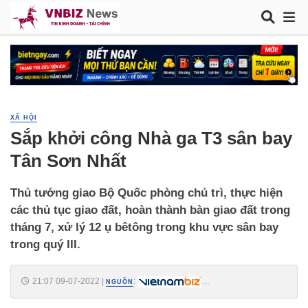
XÃ HỘI
Sắp khởi công Nhà ga T3 sân bay
Tân Sơn Nhất
Thủ tướng giao Bộ Quốc phòng chủ trì, thực hiện
các thủ tục giao đất, hoàn thành bàn giao đất trong
tháng 7, xử lý 12 ụ bêtông trong khu vực sân bay
trong quý III.
21:07 09-07-2022
|
:
NGUỒN
https://vietnambiz.vn/chuan-bi-khoi-cong-xay-dung-nha-ga-t3-san-bay-
tan-son-nhat-trong-quy-iii-2022792173936.htm