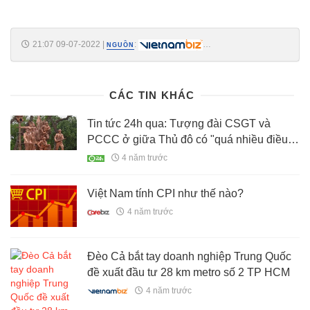
21:07 09-07-2022
|
:
NGUỒN
https://vietnambiz.vn/chuan-bi-khoi-cong-xay-dung-nha-ga-t3-san-bay-
tan-son-nhat-trong-quy-iii-2022792173936.htm
CÁC TIN KHÁC
Tin tức 24h qua: Tượng đài CSGT và
PCCC ở giữa Thủ đô có "quá nhiều điều
đáng tiếc"
4 năm trước
Việt Nam tính CPI như thế nào?
4 năm trước
Đèo Cả bắt tay doanh nghiệp Trung Quốc
đề xuất đầu tư 28 km metro số 2 TP HCM
4 năm trước