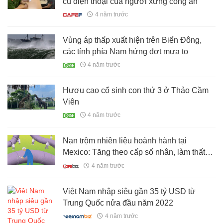
cú điện thoại của người xưng công an
4 năm trước
Vùng áp thấp xuất hiện trên Biển Đông,
các tỉnh phía Nam hứng đợt mưa to
4 năm trước
Hươu cao cổ sinh con thứ 3 ở Thảo Cầm
Viên
4 năm trước
Nạn trộm nhiên liệu hoành hành tại
Mexico: Tăng theo cấp số nhân, làm thất
thoát của quốc gia tới 1 tỷ USD/năm
4 năm trước
Việt Nam nhập siêu gần 35 tỷ USD từ
Trung Quốc nửa đầu năm 2022
4 năm trước