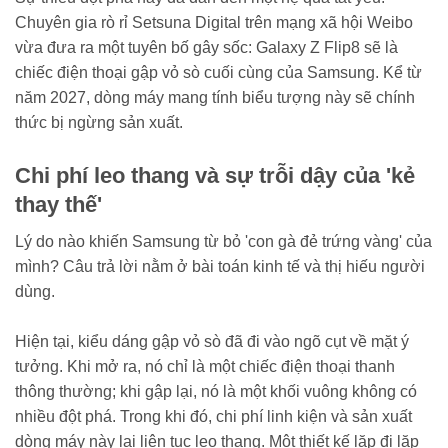
Chuyên gia rò rỉ Setsuna Digital trên mạng xã hội Weibo
vừa đưa ra một tuyên bố gây sốc: Galaxy Z Flip8 sẽ là
chiếc điện thoại gập vỏ sò cuối cùng của Samsung. Kể từ
năm 2027, dòng máy mang tính biểu tượng này sẽ chính
thức bị ngừng sản xuất.
Chi phí leo thang và sự trỗi dậy của 'kẻ
thay thế'
Lý do nào khiến Samsung từ bỏ 'con gà đẻ trứng vàng' của
mình? Câu trả lời nằm ở bài toán kinh tế và thị hiếu người
dùng.
Hiện tại, kiểu dáng gập vỏ sò đã đi vào ngõ cụt về mặt ý
tưởng. Khi mở ra, nó chỉ là một chiếc điện thoại thanh
thông thường; khi gập lại, nó là một khối vuông không có
nhiều đột phá. Trong khi đó, chi phí linh kiện và sản xuất
dòng máy này lại liên tục leo thang. Một thiết kế lặp đi lặp