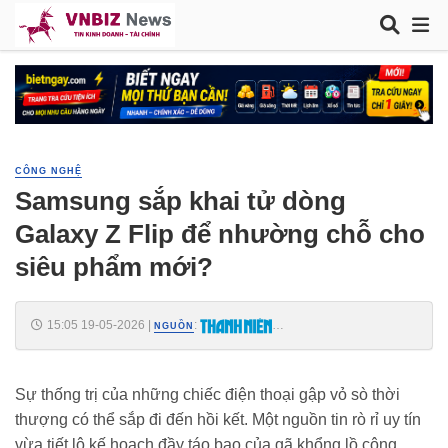
CÔNG NGHỆ
Samsung sắp khai tử dòng
Galaxy Z Flip để nhường chỗ cho
siêu phẩm mới?
15:05 19-05-2026
|
:
NGUỒN
https://thanhnien.vn/samsung-sap-khai-tu-dong-galaxy-z-flip-de-
nhuong-cho-cho-sieu-pham-moi-185260518210133401.htm
Sự thống trị của những chiếc điện thoại gập vỏ sò thời
thượng có thể sắp đi đến hồi kết. Một nguồn tin rò rỉ uy tín
vừa tiết lộ kế hoạch đầy táo bạo của gã khổng lồ công