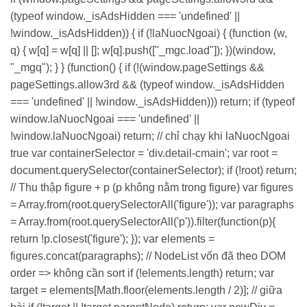
(typeof window._isAdsHidden === 'undefined' ||
!window._isAdsHidden)) { if (!laNuocNgoai) { (function (w,
q) { w[q] = w[q] || []; w[q].push(["_mgc.load"]); })(window,
"_mgq"); } } (function() { if (!(window.pageSettings &&
pageSettings.allow3rd && (typeof window._isAdsHidden
=== 'undefined' || !window._isAdsHidden))) return; if (typeof
window.laNuocNgoai === 'undefined' ||
!window.laNuocNgoai) return; // chỉ chạy khi laNuocNgoai
true var containerSelector = 'div.detail-cmain'; var root =
document.querySelector(containerSelector); if (!root) return;
// Thu thập figure + p (p không nằm trong figure) var figures
= Array.from(root.querySelectorAll('figure')); var paragraphs
= Array.from(root.querySelectorAll('p')).filter(function(p){
return !p.closest('figure'); }); var elements =
figures.concat(paragraphs); // NodeList vốn đã theo DOM
order => không cần sort if (!elements.length) return; var
target = elements[Math.floor(elements.length / 2)]; // giữa