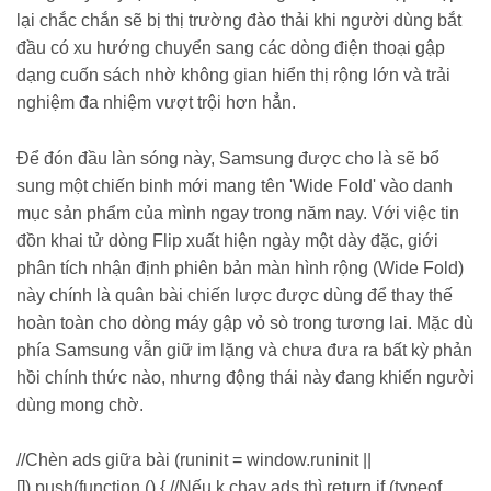
lại chắc chắn sẽ bị thị trường đào thải khi người dùng bắt
đầu có xu hướng chuyển sang các dòng điện thoại gập
dạng cuốn sách nhờ không gian hiển thị rộng lớn và trải
nghiệm đa nhiệm vượt trội hơn hẳn.
Để đón đầu làn sóng này, Samsung được cho là sẽ bổ
sung một chiến binh mới mang tên 'Wide Fold' vào danh
mục sản phẩm của mình ngay trong năm nay. Với việc tin
đồn khai tử dòng Flip xuất hiện ngày một dày đặc, giới
phân tích nhận định phiên bản màn hình rộng (Wide Fold)
này chính là quân bài chiến lược được dùng để thay thế
hoàn toàn cho dòng máy gập vỏ sò trong tương lai. Mặc dù
phía Samsung vẫn giữ im lặng và chưa đưa ra bất kỳ phản
hồi chính thức nào, nhưng động thái này đang khiến người
dùng mong chờ.
//Chèn ads giữa bài (runinit = window.runinit ||
[]).push(function () { //Nếu k chạy ads thì return if (typeof