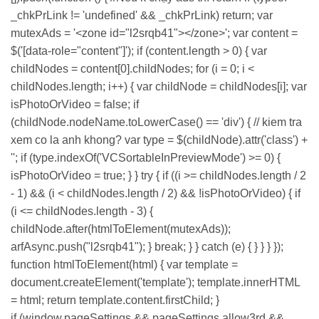
_chkPrLink != 'undefined' && _chkPrLink) return; var
mutexAds = '<zone id="l2srqb41"></zone>'; var content =
$('[data-role="content"]'); if (content.length > 0) { var
childNodes = content[0].childNodes; for (i = 0; i <
childNodes.length; i++) { var childNode = childNodes[i]; var
isPhotoOrVideo = false; if
(childNode.nodeName.toLowerCase() == 'div') { // kiem tra
xem co la anh khong? var type = $(childNode).attr('class') +
''; if (type.indexOf('VCSortableInPreviewMode') >= 0) {
isPhotoOrVideo = true; } } try { if ((i >= childNodes.length / 2
- 1) && (i < childNodes.length / 2) && !isPhotoOrVideo) { if
(i <= childNodes.length - 3) {
childNode.after(htmlToElement(mutexAds));
arfAsync.push("l2srqb41"); } break; } } catch (e) { } } } });
function htmlToElement(html) { var template =
document.createElement('template'); template.innerHTML
= html; return template.content.firstChild; }
if (window.pageSettings && pageSettings.allow3rd &&