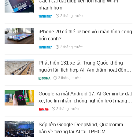
Cách cài đặt giúp kết nối mạng Wi-Fi
nhanh hơn
3 tháng trước
iPhone 20 có thể lỡ hẹn với màn hình cong
bốn cạnh?
3 tháng trước
Phát hiện 131 xe tải Trung Quốc không
người lái, tích hợp AI: Âm thầm hoạt động
24/7 tại kho báu lộ thiên, sản lượng khai
3 tháng trước
thác hơn 20 triệu m3
Google ra mắt Android 17: AI Gemini tự đặt
xe, lọc tin nhắn, chống nghiện lướt mạng
xã hội
3 tháng trước
Sếp lớn Google DeepMind, Qualcomm
bàn về tương lai AI tại TPHCM