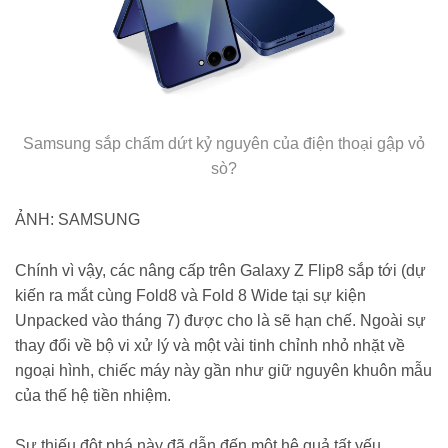
Samsung sắp chấm dứt kỷ nguyên của điện thoại gập vỏ
sò?
ẢNH: SAMSUNG
Chính vì vậy, các nâng cấp trên Galaxy Z Flip8 sắp tới (dự
kiến ra mắt cùng Fold8 và Fold 8 Wide tại sự kiện
Unpacked vào tháng 7) được cho là sẽ hạn chế. Ngoài sự
thay đổi về bộ vi xử lý và một vài tinh chỉnh nhỏ nhặt về
ngoại hình, chiếc máy này gần như giữ nguyên khuôn mẫu
của thế hệ tiền nhiệm.
Sự thiếu đột phá này đã dẫn đến một hệ quả tất yếu.