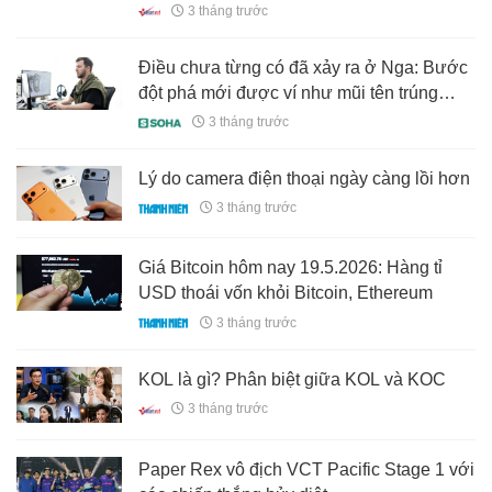
3 tháng trước
Điều chưa từng có đã xảy ra ở Nga: Bước
đột phá mới được ví như mũi tên trúng
nhiều đích
3 tháng trước
Lý do camera điện thoại ngày càng lồi hơn
3 tháng trước
Giá Bitcoin hôm nay 19.5.2026: Hàng tỉ
USD thoái vốn khỏi Bitcoin, Ethereum
3 tháng trước
KOL là gì? Phân biệt giữa KOL và KOC
3 tháng trước
Paper Rex vô địch VCT Pacific Stage 1 với