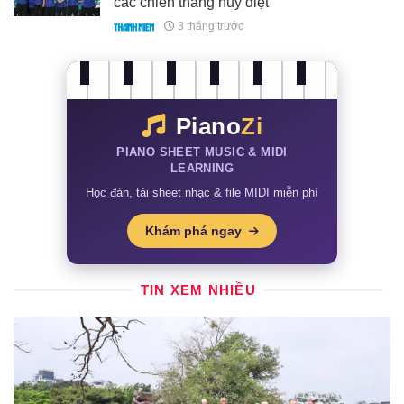
các chiến thắng hủy diệt
3 tháng trước
Piano
Zi
PIANO SHEET MUSIC & MIDI
LEARNING
Học đàn, tải sheet nhạc & file MIDI miễn phí
Khám phá ngay
TIN XEM NHIỀU