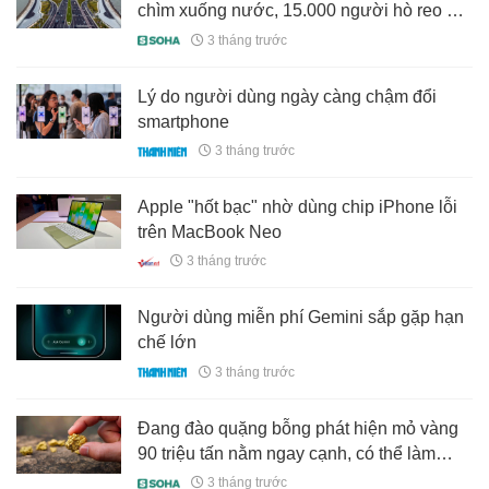
chìm xuống nước, 15.000 người hò reo vì
thành công lớn, dự án 6 tỷ USD lập kỷ lục
3 tháng trước
mới
Lý do người dùng ngày càng chậm đổi
smartphone
3 tháng trước
Apple "hốt bạc" nhờ dùng chip iPhone lỗi
trên MacBook Neo
3 tháng trước
Người dùng miễn phí Gemini sắp gặp hạn
chế lớn
3 tháng trước
Đang đào quặng bỗng phát hiện mỏ vàng
90 triệu tấn nằm ngay cạnh, có thể làm
rung chuyển thị trường kim loại quý
3 tháng trước