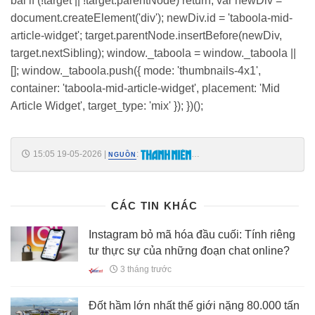
bài if (!target || !target.parentNode) return; var newDiv =
document.createElement('div'); newDiv.id = 'taboola-mid-
article-widget'; target.parentNode.insertBefore(newDiv,
target.nextSibling); window._taboola = window._taboola ||
[]; window._taboola.push({ mode: 'thumbnails-4x1',
container: 'taboola-mid-article-widget', placement: 'Mid
Article Widget', target_type: 'mix' }); })();
15:05 19-05-2026
|
:
NGUỒN
https://thanhnien.vn/samsung-sap-khai-tu-dong-galaxy-z-flip-de-
nhuong-cho-cho-sieu-pham-moi-185260518210133401.htm
CÁC TIN KHÁC
Instagram bỏ mã hóa đầu cuối: Tính riêng
tư thực sự của những đoạn chat online?
3 tháng trước
Đốt hầm lớn nhất thế giới nặng 80.000 tấn