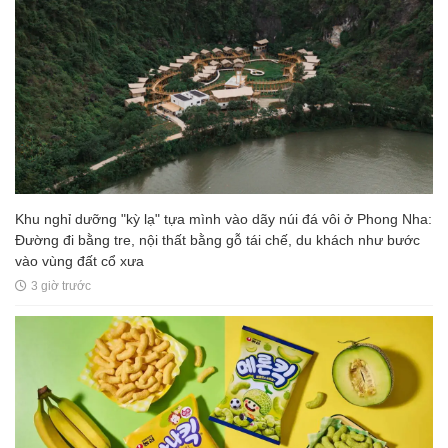
Khu nghỉ dưỡng "kỳ lạ" tựa mình vào dãy núi đá vôi ở Phong Nha:
Đường đi bằng tre, nội thất bằng gỗ tái chế, du khách như bước
vào vùng đất cổ xưa
3 giờ trước