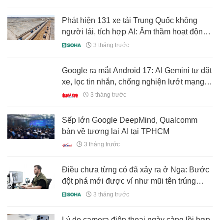
Phát hiện 131 xe tải Trung Quốc không
người lái, tích hợp AI: Âm thầm hoạt động
24/7 tại kho báu lộ thiên, sản lượng khai
3 tháng trước
thác hơn 20 triệu m3
Google ra mắt Android 17: AI Gemini tự đặt
xe, lọc tin nhắn, chống nghiện lướt mạng
xã hội
3 tháng trước
Sếp lớn Google DeepMind, Qualcomm
bàn về tương lai AI tại TPHCM
3 tháng trước
Điều chưa từng có đã xảy ra ở Nga: Bước
đột phá mới được ví như mũi tên trúng
nhiều đích
3 tháng trước
Lý do camera điện thoại ngày càng lồi hơn