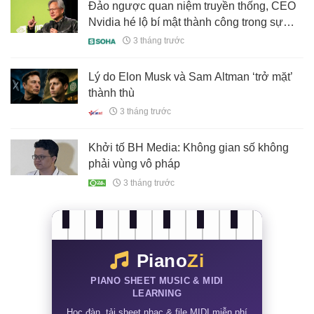
Đảo ngược quan niệm truyền thống, CEO
Nvidia hé lộ bí mật thành công trong sự
nghiệp của một con người
3 tháng trước
Lý do Elon Musk và Sam Altman ‘trở mặt’
thành thù
3 tháng trước
Khởi tố BH Media: Không gian số không
phải vùng vô pháp
3 tháng trước
Piano
Zi
PIANO SHEET MUSIC & MIDI
LEARNING
Học đàn, tải sheet nhạc & file MIDI miễn phí