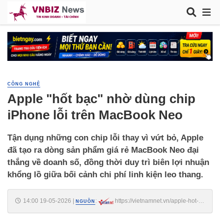
CÔNG NGHỆ
Apple "hốt bạc" nhờ dùng chip
iPhone lỗi trên MacBook Neo
Tận dụng những con chip lỗi thay vì vứt bỏ, Apple
đã tạo ra dòng sản phẩm giá rẻ MacBook Neo đại
thắng về doanh số, đồng thời duy trì biên lợi nhuận
khổng lồ giữa bối cảnh chi phí linh kiện leo thang.
14:00 19-05-2026
|
:
https://vietnamnet.vn/apple-hot-
NGUỒN
bac-nho-dung-chip-iphone-loi-tren-macbook-neo-2517169.html