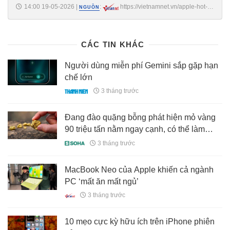
14:00 19-05-2026
|
:
https://vietnamnet.vn/apple-hot-
NGUỒN
bac-nho-dung-chip-iphone-loi-tren-macbook-neo-2517169.html
CÁC TIN KHÁC
Người dùng miễn phí Gemini sắp gặp hạn
chế lớn
3 tháng trước
Đang đào quặng bỗng phát hiện mỏ vàng
90 triệu tấn nằm ngay cạnh, có thể làm
rung chuyển thị trường kim loại quý
3 tháng trước
MacBook Neo của Apple khiến cả ngành
PC ‘mất ăn mất ngủ’
3 tháng trước
10 mẹo cực kỳ hữu ích trên iPhone phiên