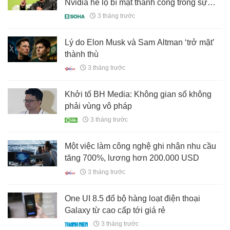
Nvidia hé lộ bí mật thành công trong sự
nghiệp của một con người
3 tháng trước
Lý do Elon Musk và Sam Altman ‘trở mặt’
thành thù
3 tháng trước
Khởi tố BH Media: Không gian số không
phải vùng vô pháp
3 tháng trước
Một việc làm công nghệ ghi nhận nhu cầu
tăng 700%, lương hơn 200.000 USD
3 tháng trước
One UI 8.5 đổ bộ hàng loạt điện thoại
Galaxy từ cao cấp tới giá rẻ
3 tháng trước