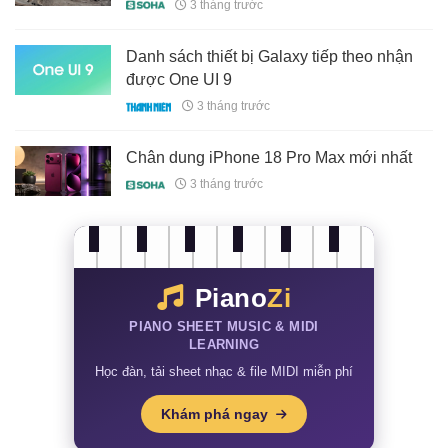
bộ đánh giá của giới chuyên gia
3 tháng trước
Danh sách thiết bị Galaxy tiếp theo nhận
được One UI 9
3 tháng trước
Chân dung iPhone 18 Pro Max mới nhất
3 tháng trước
Piano
Zi
PIANO SHEET MUSIC & MIDI
LEARNING
Học đàn, tải sheet nhạc & file MIDI miễn phí
Khám phá ngay