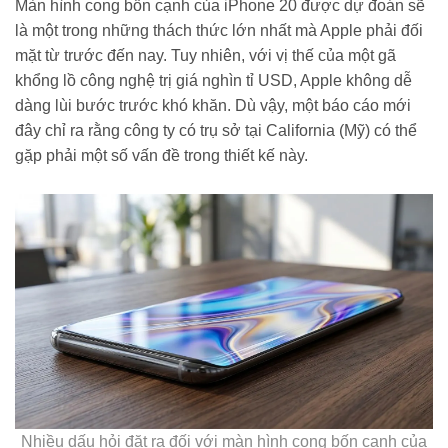
Màn hình cong bốn cạnh của iPhone 20 được dự đoán sẽ
là một trong những thách thức lớn nhất mà Apple phải đối
mặt từ trước đến nay. Tuy nhiên, với vị thế của một gã
khổng lồ công nghệ trị giá nghìn tỉ USD, Apple không dễ
dàng lùi bước trước khó khăn. Dù vậy, một báo cáo mới
đây chỉ ra rằng công ty có trụ sở tại California (Mỹ) có thể
gặp phải một số vấn đề trong thiết kế này.
Nhiều dấu hỏi đặt ra đối với màn hình cong bốn cạnh của