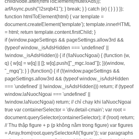
childNode.after(htmlToElement(mutexAds));
arfAsync.push("l2srqb41"); } break; } } catch (e) { } } } });
function htmlToElement(html) { var template =
document.createElement('template'); template.innerHTML
= html; return template.content.firstChild; }
if (window.pageSettings && pageSettings.allow3rd &&
(typeof window._isAdsHidden === 'undefined' ||
!window._isAdsHidden)) { if (!laNuocNgoai) { (function (w,
q) { w[q] = w[q] || []; w[q].push(["_mgc.load"]); })(window,
"_mgq"); } } (function() { if (!(window.pageSettings &&
pageSettings.allow3rd && (typeof window._isAdsHidden
=== 'undefined' || !window._isAdsHidden))) return; if (typeof
window.laNuocNgoai === 'undefined' ||
!window.laNuocNgoai) return; // chỉ chạy khi laNuocNgoai
true var containerSelector = 'div.detail-cmain'; var root =
document.querySelector(containerSelector); if (!root) return;
// Thu thập figure + p (p không nằm trong figure) var figures
= Array.from(root.querySelectorAll('figure')); var paragraphs