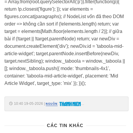
= Array.from(root.querySelectorAll('p')).filter(function(p){
return !p.closest('figure'); }); var elements =
figures.concat(paragraphs); // NodeList vốn đã theo DOM
order => không cần sort if (!elements.length) return; var
target = elements[Math.floor(elements.length / 2)]; // giữa
bài if (!target || !target.parentNode) return; var newDiv =
document.createElement('div'); newDiv.id = 'taboola-mid-
article-widget'; target.parentNode.insertBefore(newDiv,
target.nextSibling); window._taboola = window._taboola ||
[]; window._taboola.push({ mode: 'thumbnails-4x1',
container: 'taboola-mid-article-widget', placement: 'Mid
Article Widget', target_type: 'mix' }); })();
10:40 19-05-2026
|
:
NGUỒN
https://thanhnien.vn/iphone-20-co-the-lo-hen-voi-man-hinh-cong-bon-
canh-185260515232619768.htm
CÁC TIN KHÁC