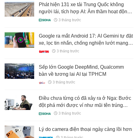
Phát hiện 131 xe tải Trung Quốc không
người lái, tích hợp AI: Âm thầm hoạt động
24/7 tại kho báu lộ thiên, sản lượng khai
3 tháng trước
thác hơn 20 triệu m3
Google ra mắt Android 17: AI Gemini tự đặt
xe, lọc tin nhắn, chống nghiện lướt mạng
xã hội
3 tháng trước
Sếp lớn Google DeepMind, Qualcomm
bàn về tương lai AI tại TPHCM
3 tháng trước
Điều chưa từng có đã xảy ra ở Nga: Bước
đột phá mới được ví như mũi tên trúng
nhiều đích
3 tháng trước
Lý do camera điện thoại ngày càng lồi hơn
3 tháng trước