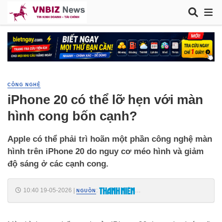
CÔNG NGHỆ
iPhone 20 có thể lỡ hẹn với màn
hình cong bốn cạnh?
Apple có thể phải trì hoãn một phần công nghệ màn
hình trên iPhone 20 do nguy cơ méo hình và giảm
độ sáng ở các cạnh cong.
10:40 19-05-2026
|
:
NGUỒN
https://thanhnien.vn/iphone-20-co-the-lo-hen-voi-man-hinh-cong-bon-
canh-185260515232619768.htm