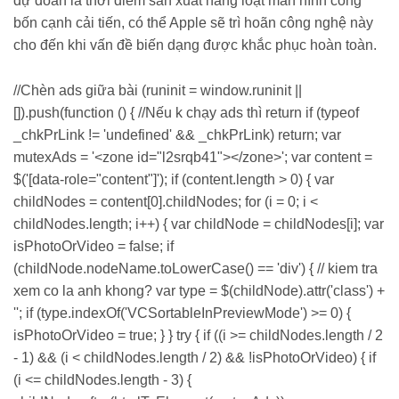
dự đoán là thời điểm sản xuất hàng loạt màn hình cong
bốn cạnh cải tiến, có thể Apple sẽ trì hoãn công nghệ này
cho đến khi vấn đề biến dạng được khắc phục hoàn toàn.
//Chèn ads giữa bài (runinit = window.runinit ||
[]).push(function () { //Nếu k chạy ads thì return if (typeof
_chkPrLink != 'undefined' && _chkPrLink) return; var
mutexAds = '<zone id="l2srqb41"></zone>'; var content =
$('[data-role="content"]'); if (content.length > 0) { var
childNodes = content[0].childNodes; for (i = 0; i <
childNodes.length; i++) { var childNode = childNodes[i]; var
isPhotoOrVideo = false; if
(childNode.nodeName.toLowerCase() == 'div') { // kiem tra
xem co la anh khong? var type = $(childNode).attr('class') +
''; if (type.indexOf('VCSortableInPreviewMode') >= 0) {
isPhotoOrVideo = true; } } try { if ((i >= childNodes.length / 2
- 1) && (i < childNodes.length / 2) && !isPhotoOrVideo) { if
(i <= childNodes.length - 3) {