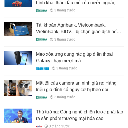
hình khai thác dầu mỏ của nước ngoài,
Việt Nam tự "may đo" giải pháp, làm chủ
3 tháng trước
hoàn toàn chuỗi công nghệ, thu về 4,5 tỷ
USD
Tài khoản Agribank, Vietcombank,
VietinBank, BIDV... bị chặn giao dịch nếu
không đáp ứng điều kiện sau
3 tháng trước
Mẹo xóa ứng dụng rác giúp điện thoại
Galaxy chạy mượt mà
3 tháng trước
Mặt tối của camera an ninh giá rẻ: Hàng
triệu gia đình có nguy cơ bị theo dõi
3 tháng trước
Thủ tướng: Công nghệ chiến lược phải tạo
ra sản phẩm thương mại hóa cao
3 tháng trước