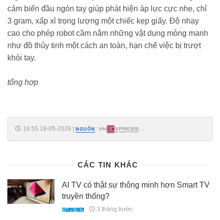
cảm biến đầu ngón tay giúp phát hiện áp lực cực nhẹ, chỉ
3 gram, xấp xỉ trọng lượng một chiếc kẹp giấy. Độ nhạy
cao cho phép robot cầm nắm những vật dụng mỏng manh
như đồ thủy tinh một cách an toàn, hạn chế việc bị trượt
khỏi tay.
tổng hợp
16:55 18-05-2026
|
:
NGUỒN
https://vnexpress.net/robot-my-thua-con-nguoi-trong-cuoc-dua-phan-
loai-goi-hang-5075297.html
CÁC TIN KHÁC
AI TV có thật sự thông minh hơn Smart TV
truyền thống?
3 tháng trước