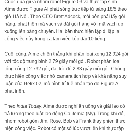
Cuộc đua giữa nhóm robot Figure 03 và thực tập sinh
Aime được Figure AI phát sóng trực tiếp từ sáng 18/5 theo
giờ Hà Nội. Theo CEO Brett Adcock, mỗi bên phải lấy gói
hàng, phát hiện mã vạch và đặt gói hàng với mã vạch úp
xuống lên băng chuyền. Hai bên thực hiện lặp đi lặp lại
công việc này trong ca làm việc kéo dài 10 tiếng.
Cuối cùng, Aime chiến thắng khi phân loại xong 12.924 gói
với tốc độ trung bình 2,79 giây mỗi gói. Robot phân loại
tổng cộng 12.732 gói, đạt tốc độ 2,83 giây mỗi gói. Chúng
thực hiện công việc nhờ camera tích hợp và khả năng suy
luận của Helix 02, mô hình trí tuệ nhân tạo do Figure AI
phát triển.
Theo
India Today
, Aime được nghỉ ăn uống và giải lao có
trả lương theo luật lao động California (Mỹ). Trong khi đó,
nhóm robot gồm Jim, Rose, Bob và Frank thay phiên thực
hiện công việc. Robot có một số lúc vượt lên khi thực tập