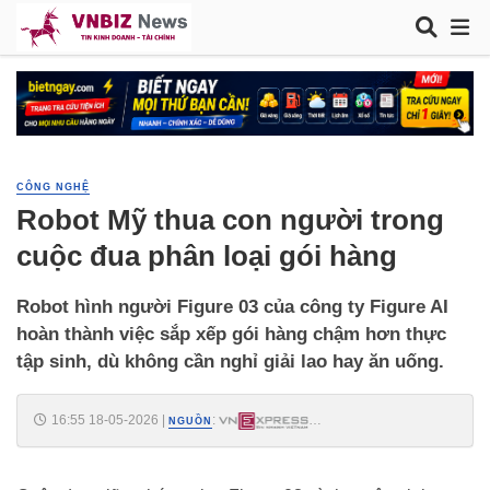
CÔNG NGHỆ
Robot Mỹ thua con người trong
cuộc đua phân loại gói hàng
Robot hình người Figure 03 của công ty Figure AI
hoàn thành việc sắp xếp gói hàng chậm hơn thực
tập sinh, dù không cần nghỉ giải lao hay ăn uống.
16:55 18-05-2026
|
:
NGUỒN
https://vnexpress.net/robot-my-thua-con-nguoi-trong-cuoc-dua-phan-
loai-goi-hang-5075297.html