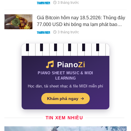
3 tháng trước
Giá Bitcoin hôm nay 18.5.2026: Thủng đáy
77.000 USD khi bóng ma lạm phát bao
trùm
3 tháng trước
Piano
Zi
PIANO SHEET MUSIC & MIDI
LEARNING
Học đàn, tải sheet nhạc & file MIDI miễn phí
Khám phá ngay
TIN XEM NHIỀU