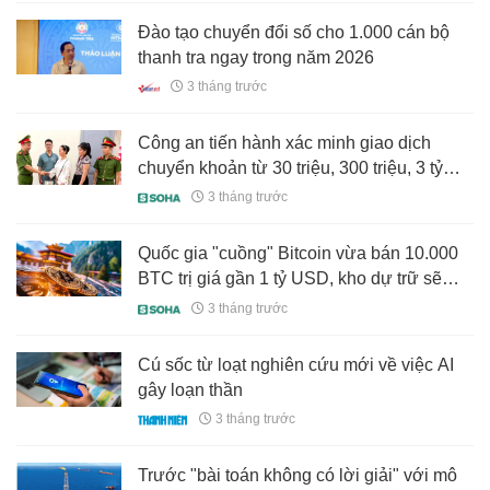
Đào tạo chuyển đổi số cho 1.000 cán bộ
thanh tra ngay trong năm 2026
3 tháng trước
Công an tiến hành xác minh giao dịch
chuyển khoản từ 30 triệu, 300 triệu, 3 tỷ
đồng,... của nhiều người dân
3 tháng trước
Quốc gia "cuồng" Bitcoin vừa bán 10.000
BTC trị giá gần 1 tỷ USD, kho dự trữ sẽ
cạn vào tháng 9 này: Chuyện gì đây?
3 tháng trước
Cú sốc từ loạt nghiên cứu mới về việc AI
gây loạn thần
3 tháng trước
Trước "bài toán không có lời giải" với mô