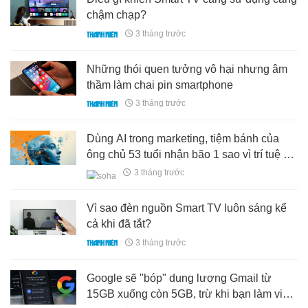
chậm chạp?
3 tháng trước
Những thói quen tưởng vô hại nhưng âm
thầm làm chai pin smartphone
3 tháng trước
Dùng AI trong marketing, tiệm bánh của
ông chủ 53 tuổi nhận bão 1 sao vì trí tuệ ảo
quá…”thông minh”
3 tháng trước
Vì sao đèn nguồn Smart TV luôn sáng kể
cả khi đã tắt?
3 tháng trước
Google sẽ "bóp" dung lượng Gmail từ
15GB xuống còn 5GB, trừ khi bạn làm việc