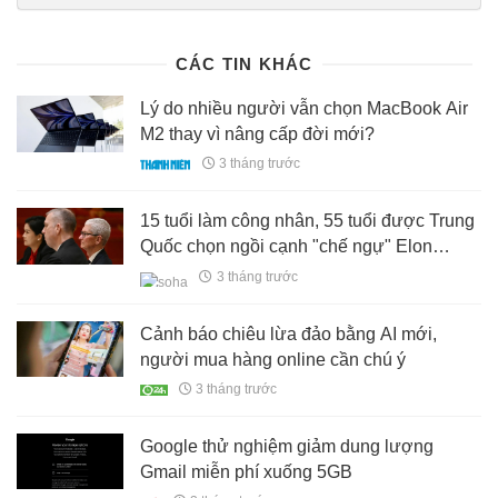
bitcoin-hom-nay-1852026-thung-day-77000-usd-khi-bong-ma-lam-
phat-bao-trum-185260518075923517.htm
CÁC TIN KHÁC
Lý do nhiều người vẫn chọn MacBook Air
M2 thay vì nâng cấp đời mới?
3 tháng trước
15 tuổi làm công nhân, 55 tuổi được Trung
Quốc chọn ngồi cạnh "chế ngự" Elon
Musk: Chu Quần Phi, bà là ai?
3 tháng trước
Cảnh báo chiêu lừa đảo bằng AI mới,
người mua hàng online cần chú ý
3 tháng trước
Google thử nghiệm giảm dung lượng
Gmail miễn phí xuống 5GB