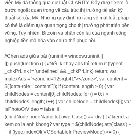
viện Mỹ đã thông qua dự luật CLARITY. Đây được xem là
bước ngoặt quan trọng về cấu trúc thị trường tài sản kỹ
thuật số của Mỹ. Những quy định rõ ràng về mặt luật pháp
có thể là điểm tựa quan trọng cho thị trường phát triển bền
vững. Tuy nhiên, Bitcoin và phần còn lại của ngành công
nghiệp tiền mã hóa vẫn chưa thể phục hồi.
//Chèn ads giữa bài (runinit = window.runinit ||
[]).push(function () { //Nếu k chạy ads thì return if (typeof
_chkPrLink != 'undefined' && _chkPrLink) return; var
mutexAds = '<zone id="l2srqb41"></zone>'; var content =
$('[data-role="content"]'); if (content.length > 0) { var
childNodes = content[0].childNodes; for (i = 0; i <
childNodes.length; i++) { var childNode = childNodes[i]; var
isPhotoOrVideo = false; if
(childNode.nodeName.toLowerCase() == 'div') { // kiem tra
xem co la anh khong? var type = $(childNode).attr('class') +
''; if (type.indexOf('VCSortableInPreviewMode') >= 0) {