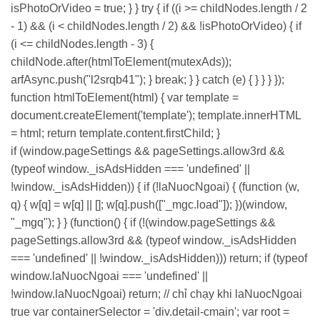
isPhotoOrVideo = true; } } try { if ((i >= childNodes.length / 2
- 1) && (i < childNodes.length / 2) && !isPhotoOrVideo) { if
(i <= childNodes.length - 3) {
childNode.after(htmlToElement(mutexAds));
arfAsync.push("l2srqb41"); } break; } } catch (e) { } } } });
function htmlToElement(html) { var template =
document.createElement('template'); template.innerHTML
= html; return template.content.firstChild; }
if (window.pageSettings && pageSettings.allow3rd &&
(typeof window._isAdsHidden === 'undefined' ||
!window._isAdsHidden)) { if (!laNuocNgoai) { (function (w,
q) { w[q] = w[q] || []; w[q].push(["_mgc.load"]); })(window,
"_mgq"); } } (function() { if (!(window.pageSettings &&
pageSettings.allow3rd && (typeof window._isAdsHidden
=== 'undefined' || !window._isAdsHidden))) return; if (typeof
window.laNuocNgoai === 'undefined' ||
!window.laNuocNgoai) return; // chỉ chạy khi laNuocNgoai
true var containerSelector = 'div.detail-cmain'; var root =