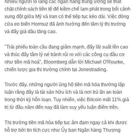
Nhiều người lo lắng các ngân hàng trung ương sẽ thắt
chặt chính sách tiền tệ để kiềm chế lạm phát trong bối cảnh
xung đột giữa Mỹ và Iran có thể tiếp tục kéo dài. Việc đóng
cửa eo biển Hormuz đã ảnh hưởng đến tâm lý thị trường
và đẩy giá dầu tăng cao.
"Trái phiếu toàn cầu đang giảm mạnh, đẩy lãi suất lên cao
và thúc đẩy tâm lý né tránh rủi ro với các công cụ đầu cơ
như tiền mã hoá", Bloomberg dẫn lời Michael O'Rourke,
chiến lược gia thị trường chính tại Jonestrading.
Trước đây, những người ủng hộ tiền mã hóa thường lập
luận rằng đây là tài sản hữu ích và là nơi trú ẩn an toàn
trong thời kỳ hỗn loạn. Tuy nhiên, việc Bitcoin mất 11% giá
trị từ đầu năm đến nay đã làm suy yếu luận điểm trên.
Thị trường tiền mã hóa tiếp tục ảm đạm ngay cả khi được
hỗ trợ bởi tin tích cực như Ủy ban Ngân hàng Thượng