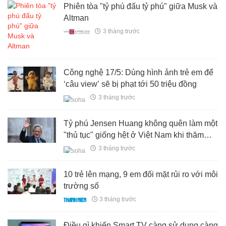
Phiên tòa "tỷ phú đấu tỷ phú" giữa Musk và
Altman
3 tháng trước
Công nghệ 17/5: Dùng hình ảnh trẻ em để
‘câu view’ sẽ bị phạt tới 50 triệu đồng
3 tháng trước
Tỷ phú Jensen Huang không quên làm một
"thủ tục" giống hệt ở Việt Nam khi thăm
Trung Quốc cùng ông Trump
3 tháng trước
10 trẻ lên mạng, 9 em đối mặt rủi ro với môi
trường số
3 tháng trước
Điều gì khiến Smart TV càng sử dụng càng