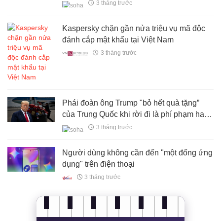
này
3 tháng trước
Kaspersky chặn gần nửa triệu vụ mã độc
đánh cắp mật khẩu tại Việt Nam
3 tháng trước
Phái đoàn ông Trump "bỏ hết quà tặng”
của Trung Quốc khi rời đi là phí phạm hay
khôn ngoan? – Chuyện không đơn giản
3 tháng trước
thế
Người dùng không cần đến "một đống ứng
dụng" trên điện thoại
3 tháng trước