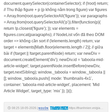
document.querySelector(containerSelector); if (!root) return;
// Thu thập figure + p (p không nằm trong figure) var figures
= Array.from(root.querySelectorAll('figure')); var paragraphs
= Array.from(root.querySelectorAll('p')).filter(function(p){
return !p.closest('figure'); }); var elements =
figures.concat(paragraphs); // NodeList vốn đã theo DOM
order => không cần sort if (!elements.length) return; var
target = elements[Math.floor(elements.length / 2)]; // giữa
bài if (!target || !target.parentNode) return; var newDiv =
document.createElement('div'); newDiv.id = 'taboola-mid-
article-widget'; target.parentNode.insertBefore(newDiv,
target.nextSibling); window._taboola = window._taboola ||
[]; window._taboola.push({ mode: 'thumbnails-4x1',
container: 'taboola-mid-article-widget', placement: 'Mid
Article Widget', target_type: 'mix' }); })();
08:25 18-05-2026
|
:
https://thanhnien.vn/gia-
NGUỒN