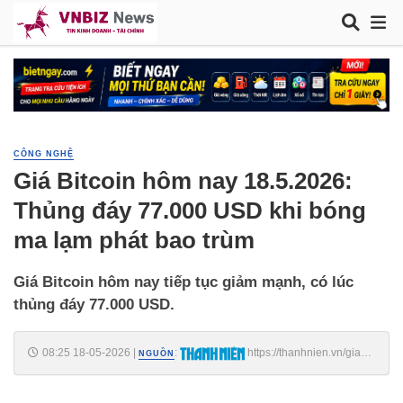
CÔNG NGHỆ
Giá Bitcoin hôm nay 18.5.2026:
Thủng đáy 77.000 USD khi bóng
ma lạm phát bao trùm
Giá Bitcoin hôm nay tiếp tục giảm mạnh, có lúc
thủng đáy 77.000 USD.
08:25 18-05-2026
|
:
https://thanhnien.vn/gia-
NGUỒN
bitcoin-hom-nay-1852026-thung-day-77000-usd-khi-bong-ma-lam-
phat-bao-trum-185260518075923517.htm