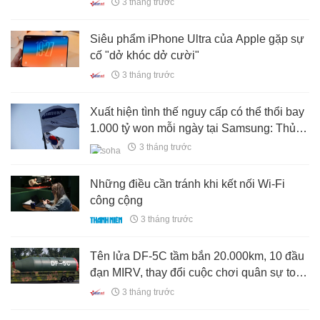
3 tháng trước
Siêu phẩm iPhone Ultra của Apple gặp sự
cố "dở khóc dở cười"
3 tháng trước
Xuất hiện tình thế nguy cấp có thể thổi bay
1.000 tỷ won mỗi ngày tại Samsung: Thủ
tướng Hàn Quốc họp khẩn cùng loạt bộ
3 tháng trước
trưởng
Những điều cần tránh khi kết nối Wi-Fi
công cộng
3 tháng trước
Tên lửa DF-5C tầm bắn 20.000km, 10 đầu
đạn MIRV, thay đổi cuộc chơi quân sự toàn
cầu
3 tháng trước