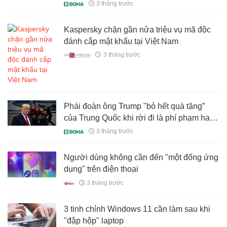
này
3 tháng trước
Kaspersky chặn gần nửa triệu vụ mã độc
đánh cắp mật khẩu tại Việt Nam
3 tháng trước
Phái đoàn ông Trump "bỏ hết quà tặng”
của Trung Quốc khi rời đi là phí phạm hay
khôn ngoan? – Chuyện không đơn giản
3 tháng trước
thế
Người dùng không cần đến "một đống ứng
dụng" trên điện thoại
3 tháng trước
3 tinh chỉnh Windows 11 cần làm sau khi
"đập hộp" laptop