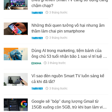
chậm chạp?
3 tháng trước
Những thói quen tưởng vô hại nhưng âm
thầm làm chai pin smartphone
3 tháng trước
Dùng AI trong marketing, tiệm bánh của
ông chủ 53 tuổi nhận bão 1 sao vì trí tuệ ảo
quá…”thông minh”
3 tháng trước
Vì sao đèn nguồn Smart TV luôn sáng kể
cả khi đã tắt?
3 tháng trước
Google sẽ "bóp" dung lượng Gmail từ
15GB xuống còn 5GB, trừ khi bạn làm việc