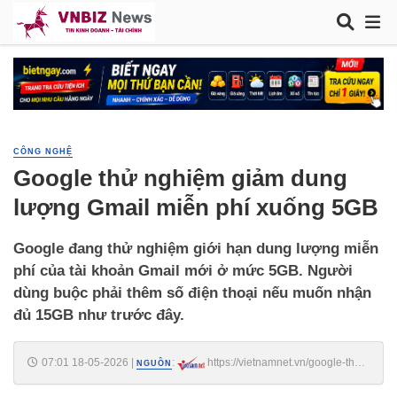
CÔNG NGHỆ
Google thử nghiệm giảm dung
lượng Gmail miễn phí xuống 5GB
Google đang thử nghiệm giới hạn dung lượng miễn
phí của tài khoản Gmail mới ở mức 5GB. Người
dùng buộc phải thêm số điện thoại nếu muốn nhận
đủ 15GB như trước đây.
07:01 18-05-2026
|
:
https://vietnamnet.vn/google-thu-
NGUỒN
nghiem-giam-dung-luong-gmail-mien-phi-xuong-5gb-2516703.html