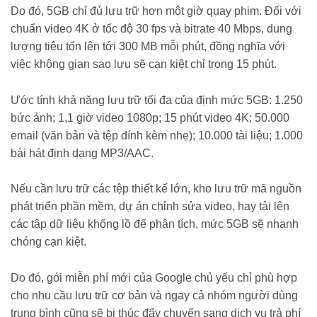
Do đó, 5GB chỉ đủ lưu trữ hơn một giờ quay phim. Đối với
chuẩn video 4K ở tốc độ 30 fps và bitrate 40 Mbps, dung
lượng tiêu tốn lên tới 300 MB mỗi phút, đồng nghĩa với
việc không gian sao lưu sẽ cạn kiệt chỉ trong 15 phút.
Ước tính khả năng lưu trữ tối đa của định mức 5GB: 1.250
bức ảnh; 1,1 giờ video 1080p; 15 phút video 4K; 50.000
email (văn bản và tệp đính kèm nhẹ); 10.000 tài liệu; 1.000
bài hát định dạng MP3/AAC.
Nếu cần lưu trữ các tệp thiết kế lớn, kho lưu trữ mã nguồn
phát triển phần mềm, dự án chỉnh sửa video, hay tải lên
các tập dữ liệu khổng lồ để phân tích, mức 5GB sẽ nhanh
chóng cạn kiệt.
Do đó, gói miễn phí mới của Google chủ yếu chỉ phù hợp
cho nhu cầu lưu trữ cơ bản và ngay cả nhóm người dùng
trung bình cũng sẽ bị thúc đẩy chuyển sang dịch vụ trả phí