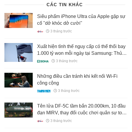
CÁC TIN KHÁC
Siêu phẩm iPhone Ultra của Apple gặp sự
cố "dở khóc dở cười"
3 tháng trước
Xuất hiện tình thế nguy cấp có thể thổi bay
1.000 tỷ won mỗi ngày tại Samsung: Thủ
tướng Hàn Quốc họp khẩn cùng loạt bộ
3 tháng trước
trưởng
Những điều cần tránh khi kết nối Wi-Fi
công cộng
3 tháng trước
Tên lửa DF-5C tầm bắn 20.000km, 10 đầu
đạn MIRV, thay đổi cuộc chơi quân sự toàn
cầu
3 tháng trước