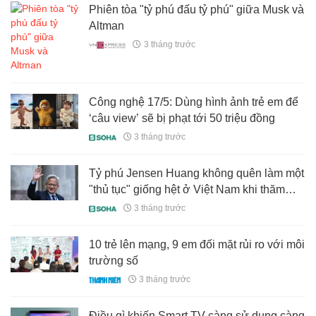
Phiên tòa "tỷ phú đấu tỷ phú" giữa Musk và
Altman
3 tháng trước
Công nghệ 17/5: Dùng hình ảnh trẻ em để
‘câu view’ sẽ bị phạt tới 50 triệu đồng
3 tháng trước
Tỷ phú Jensen Huang không quên làm một
"thủ tục" giống hệt ở Việt Nam khi thăm
Trung Quốc cùng ông Trump
3 tháng trước
10 trẻ lên mạng, 9 em đối mặt rủi ro với môi
trường số
3 tháng trước
Điều gì khiến Smart TV càng sử dụng càng