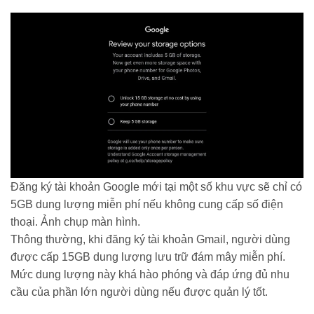
Đăng ký tài khoản Google mới tại một số khu vực sẽ chỉ có
5GB dung lượng miễn phí nếu không cung cấp số điện
thoại. Ảnh chụp màn hình.
Thông thường, khi đăng ký tài khoản Gmail, người dùng
được cấp 15GB dung lượng lưu trữ đám mây miễn phí.
Mức dung lượng này khá hào phóng và đáp ứng đủ nhu
cầu của phần lớn người dùng nếu được quản lý tốt.