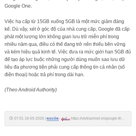
Google One.
Việc hạ cấp từ 15GB xuống 5GB là một mức giảm đáng
kể. Dù vậy, xét ở góc độ của nhà cung cấp, Google đã cấp
phát một lượng lớn không gian lưu trữ miễn phí trong
nhiều năm qua, điều có thể đang trở nên thiếu bền vững
và kém hiệu quả kinh tế. Việc đưa ra mức giới hạn 5GB đủ
để tạo áp lực buộc những người dùng muốn sao lưu dữ
liệu đa phương tiện phải cung cấp thông tin cá nhân (số
điện thoại) hoặc trả phí trong dài hạn.
(Theo Android Authority)
07:01 18-05-2026
|
:
https://vietnamnet.vn/google-thu-
NGUỒN
nghiem-giam-dung-luong-gmail-mien-phi-xuong-5gb-2516703.html