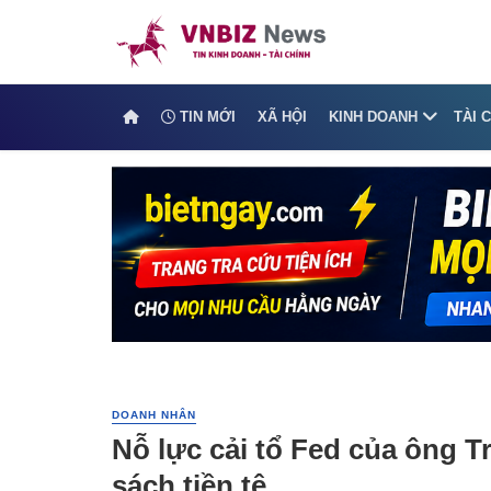
TIN MỚI
XÃ HỘI
KINH DOANH
TÀI 
DOANH NHÂN
Nỗ lực cải tổ Fed của ông 
sách tiền tệ