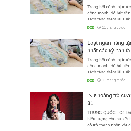
Trong bối cảnh thị trư
động mạnh, để hút tiền
sách tặng thêm lãi suất 
cao hơn khá nhiều so v
11 tháng trước
Loạt ngân hàng tặn
nhất các kỳ hạn là
Trong bối cảnh thị trư
động mạnh, để hút tiền
sách tặng thêm lãi suất 
cao hơn khá nhiều so v
11 tháng trước
‘Nữ hoàng trà sữa’
31
TRUNG QUỐC - Cô không
biểu tượng cho sự kết 
cô trở thành nhân vật c
nước này.