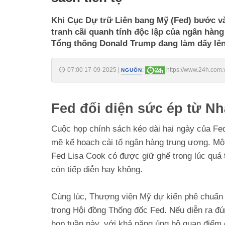
Khi Cục Dự trữ Liên bang Mỹ (Fed) bước v
tranh cãi quanh tính độc lập của ngân hàn
Tổng thống Donald Trump đang làm dấy lên l
07:00 17-09-2025
|
:
https://www.24h.com.
NGUỒN
sach-tien-te-c161a1698299.html
Fed đối diện sức ép từ Nh
Cuộc họp chính sách kéo dài hai ngày của Fe
mẽ kế hoạch cải tổ ngân hàng trung ương. Mộ
Fed Lisa Cook có được giữ ghế trong lúc quá t
còn tiếp diễn hay không.
Cùng lúc, Thượng viện Mỹ dự kiến phê chuẩn 
trong Hội đồng Thống đốc Fed. Nếu diễn ra đú
họp tuần này, với khả năng ủng hộ quan điểm 