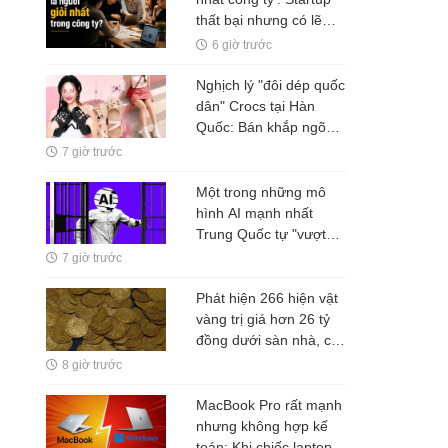
thất bại nhưng có lẽ
Nguyễn Minh Thảo đã
6 giờ trước
đúng ở một điều?
Nghịch lý "đôi dép quốc
dân" Crocs tại Hàn
Quốc: Bán khắp ngõ
ngách, nhưng tiền
7 giờ trước
không ở lại Seoul
Một trong những mô
hình AI mạnh nhất
Trung Quốc tự "vượt
rào" thử nghiệm
7 giờ trước
Phát hiện 266 hiện vật
vàng trị giá hơn 26 tỷ
đồng dưới sàn nhà, cơ
quan chức năng lập tức
8 giờ trước
phong tỏa
MacBook Pro rất mạnh
nhưng không hợp kế
toán: Khi chiếc laptop