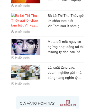
hàng chục triệu đồng
9 giờ trước
lại giải quyết sai bài
toán của người dùng
Bà Lê Thị Thu Thủy gửi
lời chào tạm biệt
VinFast sau 9 năm gắn
bó
9 giờ trước
Meta đối mặt nguy cơ
ngừng hoạt động tại thị
trường tỷ dân sau "tối
hậu thư" 72 giờ cho
9 giờ trước
Mark Zuckerberg
Lãi suất tăng cao,
doanh nghiệp gửi nhà
băng hàng nghìn tỷ
đồng
9 giờ trước