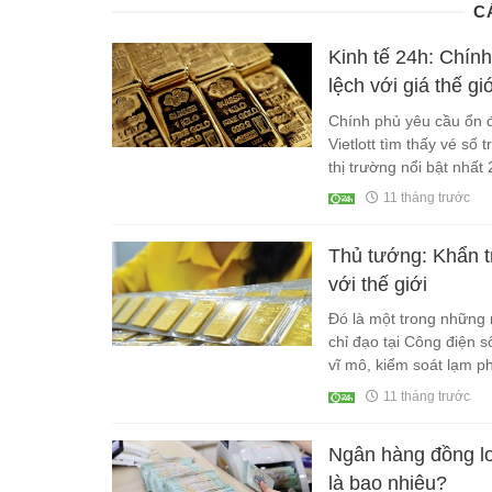
C
Kinh tế 24h: Chính
lệch với giá thế gi
Chính phủ yêu cầu ổn đị
Vietlott tìm thấy vé số 
thị trường nổi bật nhất
11 tháng trước
Thủ tướng: Khẩn t
với thế giới
Đó là một trong những
chỉ đạo tại Công điện s
vĩ mô, kiểm soát lạm ph
nâng cao đời sống nhâ
11 tháng trước
Ngân hàng đồng loạ
là bao nhiêu?