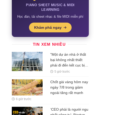
PIANO SHEET MUSIC & MIDI
LEARNING
Học đàn, tải sheet nhạc & file MIDI miễn phí
Khám phá ngay
TIN XEM NHIỀU
"Một dự án nhà ở thất
bại không nhất thiết
phải đi đến kết cục bị
bỏ hoang"
5 giờ trước
Chốt giá vàng hôm nay
ngày 7/8 trong giảm
ngoài tăng rất mạnh
6 giờ trước
‘CEO phải là người ngu
nhất công ty’: Startup