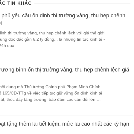
ÁC TIN KHÁC
 phủ yêu cầu ổn định thị trường vàng, thu hẹp chênh
ới
nh thị trường vàng, thu hẹp chênh lệch với giá thế giới;
trúng độc đắc gần 6,2 tỷ đồng... là những tin tức kinh tế -
 24h qua.
rương bình ổn thị trường vàng, thu hẹp chênh lệch giá
 nội dung mà Thủ tướng Chính phủ Phạm Minh Chính
ố 165/CĐ-TTg về việc tiếp tục giữ vững ổn định kinh tế
át, thúc đẩy tăng trưởng, bảo đảm các cân đối lớn,
n dân.
t tặng thêm lãi tiết kiệm, mức lãi cao nhất các kỳ hạn