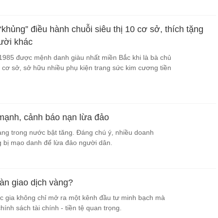
“khủng” điều hành chuỗi siêu thị 10 cơ sở, thích tặng
ười khác
1985 được mệnh danh giàu nhất miền Bắc khi là bà chủ
0 cơ sở, sở hữu nhiều phụ kiện trang sức kim cương tiền
 mạnh, cảnh báo nạn lừa đảo
vàng trong nước bật tăng. Đáng chú ý, nhiều doanh
 bị mạo danh để lừa đảo người dân.
àn giao dịch vàng?
c gia không chỉ mở ra một kênh đầu tư minh bạch mà
hính sách tài chính - tiền tệ quan trọng.