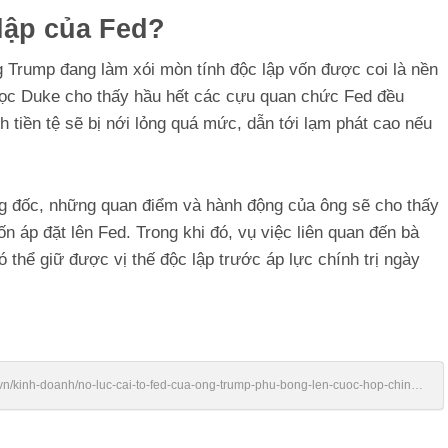
lập của Fed?
g Trump đang làm xói mòn tính độc lập vốn được coi là nền
học Duke cho thấy hầu hết các cựu quan chức Fed đều
h tiền tệ sẽ bị nới lỏng quá mức, dẫn tới lạm phát cao nếu
g đốc, những quan điểm và hành động của ông sẽ cho thấy
áp đặt lên Fed. Trong khi đó, vụ việc liên quan đến bà
 thể giữ được vị thế độc lập trước áp lực chính trị ngày
vn/kinh-doanh/no-luc-cai-to-fed-cua-ong-trump-phu-bong-len-cuoc-hop-chinh-