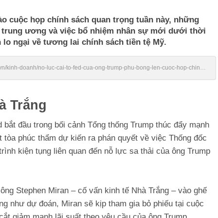
ào cuộc họp chính sách quan trọng tuần này, những
g trung ương và việc bổ nhiệm nhân sự mới dưới thời
o ngại về tương lai chính sách tiền tệ Mỹ.
vn/kinh-doanh/no-luc-cai-to-fed-cua-ong-trump-phu-bong-len-cuoc-hop-chinh-
à Trắng
d bắt đầu trong bối cảnh Tổng thống Trump thúc đẩy mạnh
t tòa phúc thẩm dự kiến ra phán quyết về việc Thống đốc
rình kiện tụng liên quan đến nỗ lực sa thải của ông Trump
ông Stephen Miran – cố vấn kinh tế Nhà Trắng – vào ghế
ng như dự đoán, Miran sẽ kịp tham gia bỏ phiếu tại cuộc
cắt giảm mạnh lãi suất theo yêu cầu của ông Trump.