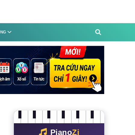
ỐNG
Piano
Zi