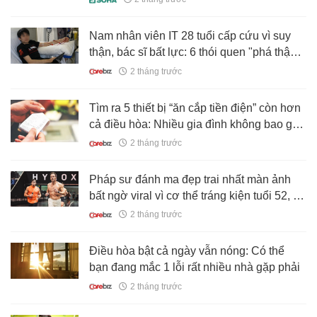
Nam nhân viên IT 28 tuổi cấp cứu vì suy
thận, bác sĩ bất lực: 6 thói quen "phá thận"
nhanh thì anh mắc 4
2 tháng trước
Tìm ra 5 thiết bị “ăn cắp tiền điện” còn hơn
cả điều hòa: Nhiều gia đình không bao giờ
tắt, bảo sao hóa đơn tăng cao
2 tháng trước
Pháp sư đánh ma đẹp trai nhất màn ảnh
bất ngờ viral vì cơ thể tráng kiện tuổi 52, tất
cả nhờ một môn thể thao đặc biệt
2 tháng trước
Điều hòa bật cả ngày vẫn nóng: Có thể
bạn đang mắc 1 lỗi rất nhiều nhà gặp phải
2 tháng trước