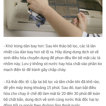
- Khử trùng dàn bay hơi: Sau khi tháo bộ lọc, các lá tản
nhiệt của dàn bay hơi sẽ lộ ra. Hãy dùng dung dịch xịt vệ
sinh điều hòa chuyên dụng để phun đều lên bề mặt các lá
nhôm này. Lưu ý không xịt nước hay hóa chất vào phần bo
mạch điện tử để tránh gây chập cháy.
- Xả thải độc tố: Lắp lại bộ lọc và tấm chắn khi đã khô ráo,
để yên máy trong khoảng 15 phút. Sau đó, bạn bật điều
hòa cho chạy ở chế độ làm mát từ 20 đến 30 phút để toàn
bộ chất bẩn, dung dịch vệ sinh cùng nước thải độc hại tự
động trôi ra ngoài theo đường ống thoát nước.