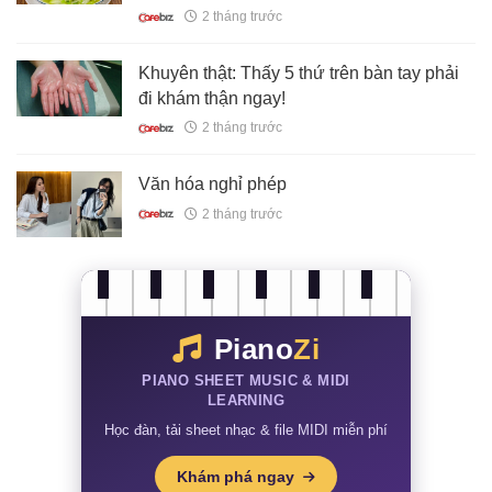
2 tháng trước
Khuyên thật: Thấy 5 thứ trên bàn tay phải
đi khám thận ngay!
2 tháng trước
Văn hóa nghỉ phép
2 tháng trước
Piano
Zi
PIANO SHEET MUSIC & MIDI
LEARNING
Học đàn, tải sheet nhạc & file MIDI miễn phí
Khám phá ngay