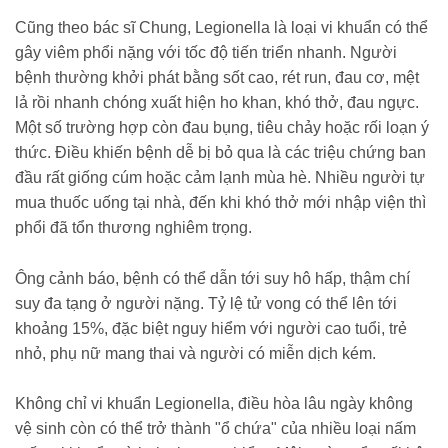
Cũng theo bác sĩ Chung, Legionella là loại vi khuẩn có thể
gây viêm phổi nặng với tốc độ tiến triển nhanh. Người
bệnh thường khởi phát bằng sốt cao, rét run, đau cơ, mệt
lả rồi nhanh chóng xuất hiện ho khan, khó thở, đau ngực.
Một số trường hợp còn đau bụng, tiêu chảy hoặc rối loạn ý
thức. Điều khiến bệnh dễ bị bỏ qua là các triệu chứng ban
đầu rất giống cúm hoặc cảm lạnh mùa hè. Nhiều người tự
mua thuốc uống tại nhà, đến khi khó thở mới nhập viện thì
phổi đã tổn thương nghiêm trọng.
Ông cảnh báo, bệnh có thể dẫn tới suy hô hấp, thậm chí
suy đa tạng ở người nặng. Tỷ lệ tử vong có thể lên tới
khoảng 15%, đặc biệt nguy hiểm với người cao tuổi, trẻ
nhỏ, phụ nữ mang thai và người có miễn dịch kém.
Không chỉ vi khuẩn Legionella, điều hòa lâu ngày không
vệ sinh còn có thể trở thành "ổ chứa" của nhiều loại nấm