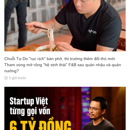
Chuỗi Tự Do "rục rịch" bán phở, thị trường thêm đối thủ mới:
Tham vọng mở rộng "hệ sinh thái" F&B sau quán nhậu và quán
nướng?
5 giờ trước