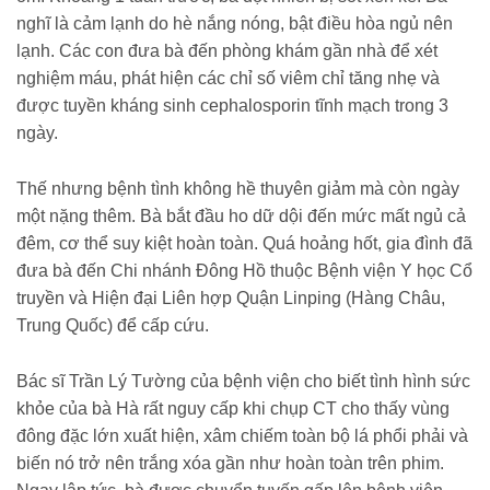
nghĩ là cảm lạnh do hè nắng nóng, bật điều hòa ngủ nên
lạnh. Các con đưa bà đến phòng khám gần nhà để xét
nghiệm máu, phát hiện các chỉ số viêm chỉ tăng nhẹ và
được tuyền kháng sinh cephalosporin tĩnh mạch trong 3
ngày.
Thế nhưng bệnh tình không hề thuyên giảm mà còn ngày
một nặng thêm. Bà bắt đầu ho dữ dội đến mức mất ngủ cả
đêm, cơ thể suy kiệt hoàn toàn. Quá hoảng hốt, gia đình đã
đưa bà đến Chi nhánh Đông Hồ thuộc Bệnh viện Y học Cổ
truyền và Hiện đại Liên hợp Quận Linping (Hàng Châu,
Trung Quốc) để cấp cứu.
Bác sĩ Trần Lý Tường của bệnh viện cho biết tình hình sức
khỏe của bà Hà rất nguy cấp khi chụp CT cho thấy vùng
đông đặc lớn xuất hiện, xâm chiếm toàn bộ lá phổi phải và
biến nó trở nên trắng xóa gần như hoàn toàn trên phim.