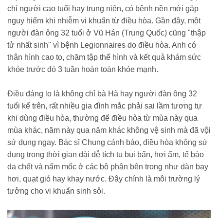
chỉ người cao tuổi hay trung niên, có bệnh nền mới gặp
nguy hiểm khi nhiễm vi khuẩn từ điều hòa. Gần đây, một
người đàn ông 32 tuổi ở Vũ Hán (Trung Quốc) cũng "thập
tử nhất sinh" vì bệnh Legionnaires do điều hòa. Anh có
thân hình cao to, chăm tập thể hình và kết quả khám sức
khỏe trước đó 3 tuần hoàn toàn khỏe mạnh.
Điều đáng lo là không chỉ bà Hà hay người đàn ông 32
tuổi kể trên, rất nhiều gia đình mắc phải sai lầm tương tự
khi dùng điều hòa, thường để điều hòa từ mùa này qua
mùa khác, năm này qua năm khác không vệ sinh mà đã vội
sử dụng ngay. Bác sĩ Chung cảnh báo, điều hòa không sử
dụng trong thời gian dài dễ tích tụ bụi bẩn, hơi ẩm, tế bào
da chết và nấm mốc ở các bộ phận bên trong như dàn bay
hơi, quạt gió hay khay nước. Đây chính là môi trường lý
tưởng cho vi khuẩn sinh sôi.