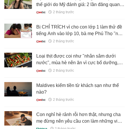
thế giới do Mỹ đánh giá: 2 lần đăng quang
Hoa hậu, sở hữu tỷ lệ cơ thể hoàn hảo
2 tháng trước
Bị CHỈ TRÍCH vì cho con lớp 1 làm thử đề
tiếng Anh vào lớp 10, bà mẹ Phú Thọ "nổi
cáu": Sao nhiều người sân si thế?
2 tháng trước
Loại thịt được coi như "nhân sâm dưới
nước", mùa hè nên ăn vì cực bổ dưỡng,
giúp cơ thể khỏe khoắn, ít mệt mỏi
2 tháng trước
Maldives kiếm tiền từ khách sạn như thế
nào?
2 tháng trước
Con nghỉ hè rảnh rỗi hơn thật, nhưng cha
mẹ đừng nên yêu cầu con làm những việc
này
2 tháng trước