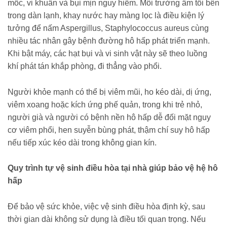
mốc, vi khuẩn và bụi mịn nguy hiểm. Môi trường ẩm tối bên
trong dàn lạnh, khay nước hay màng lọc là điều kiện lý
tưởng để nấm Aspergillus, Staphylococcus aureus cùng
nhiều tác nhân gây bệnh đường hô hấp phát triển mạnh.
Khi bật máy, các hạt bụi và vi sinh vật này sẽ theo luồng
khí phát tán khắp phòng, đi thẳng vào phổi.
Người khỏe mạnh có thể bị viêm mũi, ho kéo dài, dị ứng,
viêm xoang hoặc kích ứng phế quản, trong khi trẻ nhỏ,
người già và người có bệnh nền hô hấp dễ đối mặt nguy
cơ viêm phổi, hen suyễn bùng phát, thậm chí suy hô hấp
nếu tiếp xúc kéo dài trong không gian kín.
Quy trình tự vệ sinh điều hòa tại nhà giúp bảo vệ hệ hô
hấp
Để bảo vệ sức khỏe, việc vệ sinh điều hòa định kỳ, sau
thời gian dài không sử dụng là điều tối quan trọng. Nếu