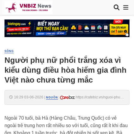
SỐNG
Người phụ nữ phổi trắng xóa vì
kiểu dùng điều hòa hiếm gia đình
Việt nào chưa từng mắc
16:29 03-06-2026
|
:
https://cafebiz.vn/nguoi-phu-
NGUỒN
nu-phoi-trang-xoa-vi-kieu-dung-dieu-hoa-hiem-gia-dinh-viet-nao-chua-
tung-mac-176260603153012745.chn
Ngoài 70 tuổi, bà Hà (Hàng Châu, Trung Quốc) có vẻ
ngoài trẻ trung hơn rất nhiều so với tuổi, cũng rất ít khi đau
ốm. Khoảng 1 tuần trước, bà đột nhiên bị sốt xen kẽ. Bà