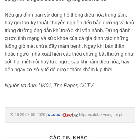
Nếu gia đình bạn sử dụng hệ thống điều hòa trung tâm,
hãy gọi thợ kỹ thuật chuyên nghiệp đến bảo dưỡng và khử
trùng đường ống dẫn khí trước khi vận hành. Đừng đánh
cược tính mạng và sức khỏe của cả gia đình vào những
luồng gió mát chứa đầy mầm bệnh. Ngay khi bản thân
hoặc người nhà xuất hiện các triệu chứng bất thường như
sốt, ho, mệt mỏi hay tức ngực sau khi nằm điều hòa, hãy
đến ngay cơ sở y tế để được thăm khám kịp thời.
Nguồn và ảnh: HK01, The Paper, CCTV
16:29 03-06-2026
|
:
https://cafebiz.vn/nguoi-phu-
NGUỒN
nu-phoi-trang-xoa-vi-kieu-dung-dieu-hoa-hiem-gia-dinh-viet-nao-chua-
tung-mac-176260603153012745.chn
CÁC TIN KHÁC