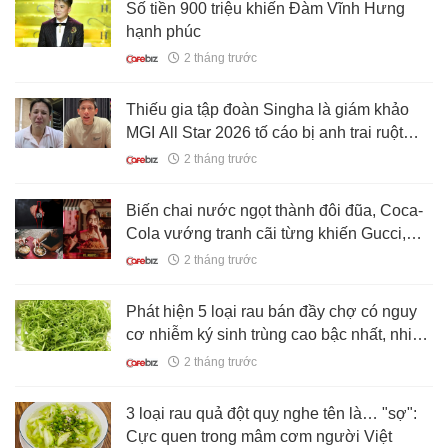
Số tiền 900 triệu khiến Đàm Vĩnh Hưng
hạnh phúc
2 tháng trước
Thiếu gia tập đoàn Singha là giám khảo
MGI All Star 2026 tố cáo bị anh trai ruột
xâm hại nhiều năm
2 tháng trước
Biến chai nước ngọt thành đôi đũa, Coca-
Cola vướng tranh cãi từng khiến Gucci,
Dolce & Gabbana lao đao
2 tháng trước
Phát hiện 5 loại rau bán đầy chợ có nguy
cơ nhiễm ký sinh trùng cao bậc nhất, nhiều
người không biết vẫn chủ quan
2 tháng trước
3 loại rau quả đột quỵ nghe tên là… "sợ":
Cực quen trong mâm cơm người Việt