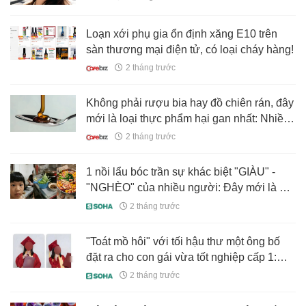
Loạn xới phụ gia ổn định xăng E10 trên
sàn thương mại điện tử, có loại cháy hàng!
2 tháng trước
Không phải rượu bia hay đồ chiên rán, đây
mới là loại thực phẩm hại gan nhất: Nhiều
người mê tít
2 tháng trước
1 nồi lẩu bóc trần sự khác biệt "GIÀU" -
"NGHÈO" của nhiều người: Đây mới là cái
"nghèo" nghiêm trọng nhất
2 tháng trước
"Toát mồ hôi" với tối hậu thư một ông bố
đặt ra cho con gái vừa tốt nghiệp cấp 1:
Đọc từng dòng mà thấy áp lực!
2 tháng trước