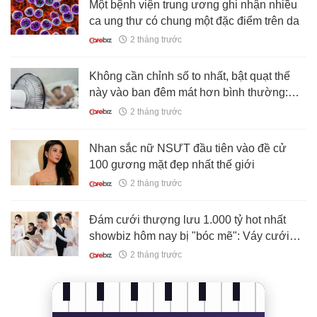
Một bệnh viện trung ương ghi nhận nhiều
ca ung thư có chung một đặc điểm trên da
2 tháng trước
Không cần chỉnh số to nhất, bật quạt thế
này vào ban đêm mát hơn bình thường:
EVN hướng dẫn
2 tháng trước
Nhan sắc nữ NSƯT đầu tiên vào đề cử
100 gương mặt đẹp nhất thế giới
2 tháng trước
Đám cưới thượng lưu 1.000 tỷ hot nhất
showbiz hôm nay bị "bóc mẽ": Váy cưới
thủ công nghi là đồ đi xin, sảnh tiệc thuê
2 tháng trước
chưa đến 2 tỷ