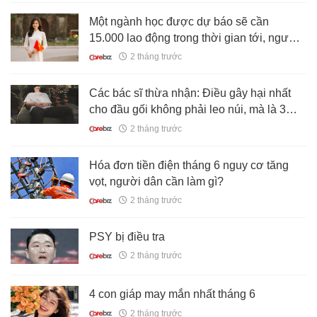
Một ngành học được dự báo sẽ cần
15.000 lao động trong thời gian tới, người
học được nhận 5 - 12,6 triệu đồng/tháng,
2 tháng trước
miễn phí toàn bộ học phí và chỗ ở
Các bác sĩ thừa nhận: Điều gây hại nhất
cho đầu gối không phải leo núi, mà là 3
việc nhỏ nhặt hàng ngày
2 tháng trước
Hóa đơn tiền điện tháng 6 nguy cơ tăng
vọt, người dân cần làm gì?
2 tháng trước
PSY bị điều tra
2 tháng trước
4 con giáp may mắn nhất tháng 6
2 tháng trước