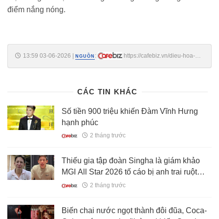
điểm nắng nóng.
13:59 03-06-2026
|
:
https://cafebiz.vn/dieu-hoa-
NGUỒN
bat-ca-ngay-van-nong-co-the-ban-dang-mac-1-loi-rat-nhieu-nha-gap-
phai-176260603133427662.chn
CÁC TIN KHÁC
Số tiền 900 triệu khiến Đàm Vĩnh Hưng
hạnh phúc
2 tháng trước
Thiếu gia tập đoàn Singha là giám khảo
MGI All Star 2026 tố cáo bị anh trai ruột
xâm hại nhiều năm
2 tháng trước
Biến chai nước ngọt thành đôi đũa, Coca-