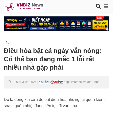
SỐNG
Điều hòa bật cả ngày vẫn nóng:
Có thể bạn đang mắc 1 lỗi rất
nhiều nhà gặp phải
13:59 03-06-2026
|
:
https://cafebiz.vn/dieu-hoa-
NGUỒN
bat-ca-ngay-van-nong-co-the-ban-dang-mac-1-loi-rat-nhieu-nha-gap-
phai-176260603133427662.chn
Đó là đóng kín cửa để bật điều hòa nhưng lại quên kiểm
soát nguồn nhiệt đang liên tục đi vào nhà.