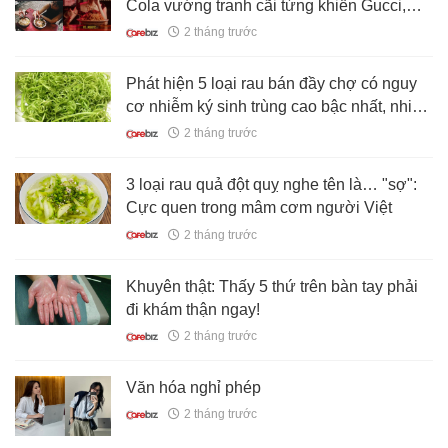
Cola vướng tranh cãi từng khiến Gucci,
Dolce & Gabbana lao đao
2 tháng trước
Phát hiện 5 loại rau bán đầy chợ có nguy
cơ nhiễm ký sinh trùng cao bậc nhất, nhiều
người không biết vẫn chủ quan
2 tháng trước
3 loại rau quả đột quỵ nghe tên là… "sợ":
Cực quen trong mâm cơm người Việt
2 tháng trước
Khuyên thật: Thấy 5 thứ trên bàn tay phải
đi khám thận ngay!
2 tháng trước
Văn hóa nghỉ phép
2 tháng trước