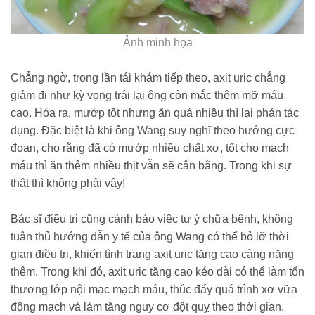
Ảnh minh họa
Chẳng ngờ, trong lần tái khám tiếp theo, axit uric chẳng
giảm đi như kỳ vọng trái lại ông còn mắc thêm mỡ máu
cao. Hóa ra, mướp tốt nhưng ăn quá nhiều thì lại phản tác
dụng. Đặc biệt là khi ông Wang suy nghĩ theo hướng cực
đoan, cho rằng đã có mướp nhiều chất xơ, tốt cho mạch
máu thì ăn thêm nhiều thịt vẫn sẽ cân bằng. Trong khi sự
thật thì không phải vậy!
Bác sĩ điều trị cũng cảnh báo việc tự ý chữa bệnh, không
tuân thủ hướng dẫn y tế của ông Wang có thể bỏ lỡ thời
gian điều trị, khiến tình trạng axit uric tăng cao càng nặng
thêm. Trong khi đó, axit uric tăng cao kéo dài có thể làm tổn
thương lớp nội mạc mạch máu, thúc đẩy quá trình xơ vữa
động mạch và làm tăng nguy cơ đột quỵ theo thời gian.