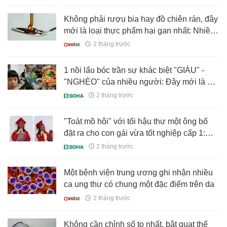
Không phải rượu bia hay đồ chiên rán, đây
mới là loại thực phẩm hại gan nhất: Nhiều
người mê tít
2 tháng trước
1 nồi lẩu bóc trần sự khác biệt "GIÀU" -
"NGHÈO" của nhiều người: Đây mới là cái
"nghèo" nghiêm trọng nhất
2 tháng trước
"Toát mồ hôi" với tối hậu thư một ông bố
đặt ra cho con gái vừa tốt nghiệp cấp 1:
Đọc từng dòng mà thấy áp lực!
2 tháng trước
Một bệnh viện trung ương ghi nhận nhiều
ca ung thư có chung một đặc điểm trên da
2 tháng trước
Không cần chỉnh số to nhất, bật quạt thế