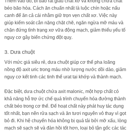
Thêm vào đó, bí đao rất giàu chất xơ và không chứa chất
béo bão hòa. Cách ăn chuẩn nhất là luộc chín hoặc nấu
canh để ăn cả cái nhằm giữ trọn vẹn chất xơ. Việc này
giúp kiểm soát cân nặng chặt chẽ, ngăn ngừa mỡ máu và
chặn đứng tình trạng xơ vữa động mạch, giảm thiểu yếu tố
nguy cơ gây biến chứng đột quỵ.
3. Dưa chuột
Với mức giá siêu rẻ, dưa chuột giúp cơ thể pha loãng
nồng độ axit uric trong máu nhờ lượng nước dồi dào, giảm
nguy cơ kết tinh các tinh thể urat tại khớp và thành mạch.
Đặc biệt, dưa chuột chứa axit malonic, một hợp chất có
khả năng hỗ trợ ức chế quá trình chuyển hóa đường thành
chất béo trong cơ thể. Để hoạt chất này phát huy tác dụng
tốt nhất, bạn nên rửa sạch và ăn tươi nguyên vỏ thay vì gọt
bỏ đi. Khi hệ chuyển hóa không bị quá tải bởi mỡ xấu, lòng
mạch sẽ sạch sẽ và đàn hồi tốt hơn, loại bỏ tận gốc các tác