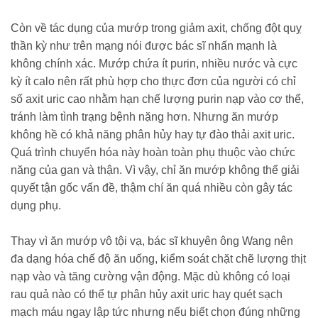
Còn về tác dụng của mướp trong giảm axit, chống đột quỵ
thần kỳ như trên mạng nói được bác sĩ nhấn mạnh là
không chính xác. Mướp chứa ít purin, nhiều nước và cực
kỳ ít calo nên rất phù hợp cho thực đơn của người có chỉ
số axit uric cao nhằm hạn chế lượng purin nạp vào cơ thể,
tránh làm tình trạng bệnh nặng hơn. Nhưng ăn mướp
không hề có khả năng phân hủy hay tự đào thải axit uric.
Quá trình chuyển hóa này hoàn toàn phụ thuộc vào chức
năng của gan và thận. Vì vậy, chỉ ăn mướp không thể giải
quyết tận gốc vấn đề, thậm chí ăn quá nhiều còn gây tác
dụng phụ.
Thay vì ăn mướp vô tội vạ, bác sĩ khuyên ông Wang nên
đa dạng hóa chế độ ăn uống, kiểm soát chặt chẽ lượng thịt
nạp vào và tăng cường vận động. Mặc dù không có loại
rau quả nào có thể tự phân hủy axit uric hay quét sạch
mạch máu ngay lập tức nhưng nếu biết chọn đúng những