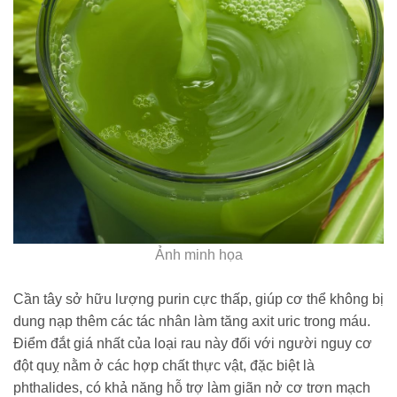
Ảnh minh họa
Cần tây sở hữu lượng purin cực thấp, giúp cơ thể không bị
dung nạp thêm các tác nhân làm tăng axit uric trong máu.
Điểm đắt giá nhất của loại rau này đối với người nguy cơ
đột quỵ nằm ở các hợp chất thực vật, đặc biệt là
phthalides, có khả năng hỗ trợ làm giãn nở cơ trơn mạch