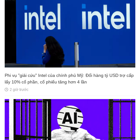
Phi vụ "giải cứu" Intel của chính phủ Mỹ: Đổi hàng tỷ USD trợ cấp
lấy 10% cổ phần, cổ phiếu tăng hơn 4 lần
2 giờ trước