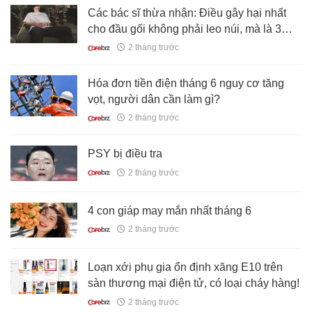
Các bác sĩ thừa nhận: Điều gây hại nhất
cho đầu gối không phải leo núi, mà là 3
việc nhỏ nhặt hàng ngày
2 tháng trước
Hóa đơn tiền điện tháng 6 nguy cơ tăng
vọt, người dân cần làm gì?
2 tháng trước
PSY bị điều tra
2 tháng trước
4 con giáp may mắn nhất tháng 6
2 tháng trước
Loạn xới phụ gia ổn định xăng E10 trên
sàn thương mại điện tử, có loại cháy hàng!
2 tháng trước