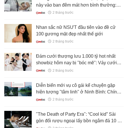
này vào ban đêm mát hơn bình thường:
EVN hướng dẫn
2 tháng trước
Nhan sắc nữ NSƯT đầu tiên vào đề cử
100 gương mặt đẹp nhất thế giới
2 tháng trước
Đám cưới thượng lưu 1.000 tỷ hot nhất
showbiz hôm nay bị "bóc mẽ": Váy cưới
thủ công nghi là đồ đi xin, sảnh tiệc thuê
2 tháng trước
chưa đến 2 tỷ
Diễn biến mới vụ cô gái kể chuyện gặp
hiện tượng "tâm linh" ở Ninh Bình: Chính
chủ thông báo “ẩn post”
2 tháng trước
"The Death of Party Era": “Cool kid” Sài
gòn đổi rượu ngoại lấy bồn ngâm đá 10 độ
c?