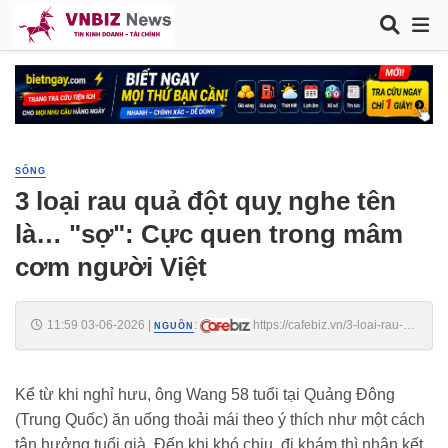
SỐNG
3 loại rau quả đột quỵ nghe tên
là… "sợ": Cực quen trong mâm
cơm người Việt
11:59 03-06-2026
|
:
https://cafebiz.vn/3-loai-rau-
NGUỒN
qua-dot-quy-nghe-ten-la-so-cuc-quen-trong-mam-com-nguoi-viet-
176260603105341618.chn
Kể từ khi nghỉ hưu, ông Wang 58 tuổi tại Quảng Đông
(Trung Quốc) ăn uống thoải mái theo ý thích như một cách
tận hưởng tuổi già. Đến khi khó chịu, đi khám thì nhận kết