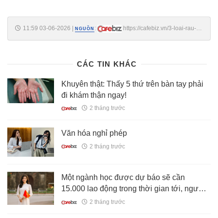
11:59 03-06-2026
|
:
https://cafebiz.vn/3-loai-rau-
NGUỒN
qua-dot-quy-nghe-ten-la-so-cuc-quen-trong-mam-com-nguoi-viet-
176260603105341618.chn
CÁC TIN KHÁC
Khuyên thật: Thấy 5 thứ trên bàn tay phải
đi khám thận ngay!
2 tháng trước
Văn hóa nghỉ phép
2 tháng trước
Một ngành học được dự báo sẽ cần
15.000 lao động trong thời gian tới, người
học được nhận 5 - 12,6 triệu đồng/tháng,
2 tháng trước
miễn phí toàn bộ học phí và chỗ ở