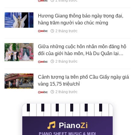
2 tháng trước
Hương Giang thông báo ngày trọng đại,
hàng trăm người vào chúc mừng
2 tháng trước
Giữa những cuộc hôn nhân môn đăng hộ
đối của giới hào môn, Hà Du Quân lại
chọn một ngoại lệ mang tên Hề Mộng Dao
2 tháng trước
Cảnh tượng lạ trên phố Cầu Giấy ngày giá
vàng 15,75 triệu/chỉ
2 tháng trước
Piano
Zi
PIANO SHEET MUSIC & MIDI