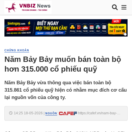
CHỨNG KHOÁN
Năm Bảy Bảy muốn bán toàn bộ
hơn 315.000 cổ phiếu quỹ
Năm Bảy Bảy vừa thông qua việc bán toàn bộ
315.861 cổ phiếu quỹ hiện có nhằm mục đích cơ cấu
lại nguồn vốn của công ty.
14:25 18-05-2026
|
:
https://cafef.vn/nam-bay-
NGUỒN
bay-muon-ban-toan-bo-hon-315000-co-phieu-quy-
188260518142501181.chn