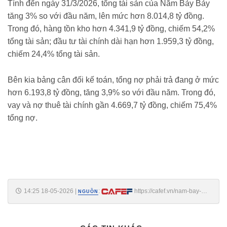
Tính đến ngày 31/3/2026, tổng tài sản của Năm Bảy Bảy
tăng 3% so với đầu năm, lên mức hơn 8.014,8 tỷ đồng.
Trong đó, hàng tồn kho hơn 4.341,9 tỷ đồng, chiếm 54,2%
tổng tài sản; đầu tư tài chính dài hạn hơn 1.959,3 tỷ đồng,
chiếm 24,4% tổng tài sản.
Bên kia bảng cân đối kế toán, tổng nợ phải trả đang ở mức
hơn 6.193,8 tỷ đồng, tăng 3,9% so với đầu năm. Trong đó,
vay và nợ thuê tài chính gần 4.669,7 tỷ đồng, chiếm 75,4%
tổng nợ.
14:25 18-05-2026
|
:
https://cafef.vn/nam-bay-
NGUỒN
bay-muon-ban-toan-bo-hon-315000-co-phieu-quy-
188260518142501181.chn