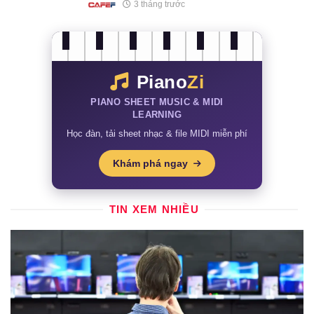
3 tháng trước
Piano
Zi
PIANO SHEET MUSIC & MIDI
LEARNING
Học đàn, tải sheet nhạc & file MIDI miễn phí
Khám phá ngay
TIN XEM NHIỀU