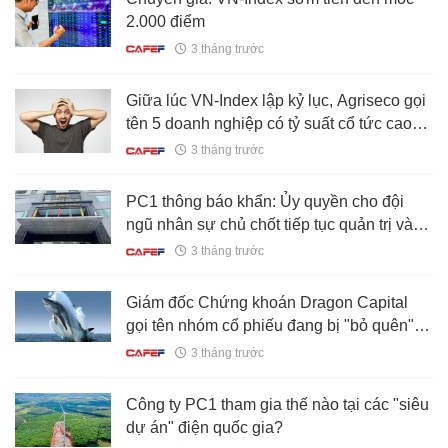
2.000 điểm
3 tháng trước
Giữa lúc VN-Index lập kỷ lục, Agriseco gọi
tên 5 doanh nghiệp có tỷ suất cổ tức cao
đáng chú ý
3 tháng trước
PC1 thông báo khẩn: Ủy quyền cho đội
ngũ nhân sự chủ chốt tiếp tục quản trị và
vận hành doanh nghiệp
3 tháng trước
Giám đốc Chứng khoán Dragon Capital
gọi tên nhóm cổ phiếu đang bị "bỏ quên"
giữa lúc VN-Index lên đỉnh
3 tháng trước
Công ty PC1 tham gia thế nào tại các "siêu
dự án" điện quốc gia?