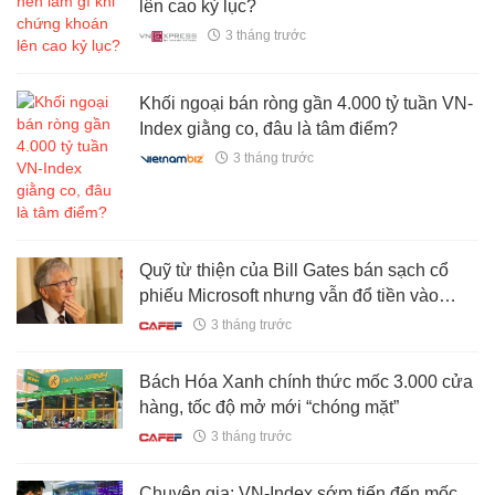
lên cao kỷ lục?
3 tháng trước
Khối ngoại bán ròng gần 4.000 tỷ tuần VN-
Index giằng co, đâu là tâm điểm?
3 tháng trước
Quỹ từ thiện của Bill Gates bán sạch cổ
phiếu Microsoft nhưng vẫn đổ tiền vào
chứng khoán Việt Nam
3 tháng trước
Bách Hóa Xanh chính thức mốc 3.000 cửa
hàng, tốc độ mở mới “chóng mặt”
3 tháng trước
Chuyên gia: VN-Index sớm tiến đến mốc