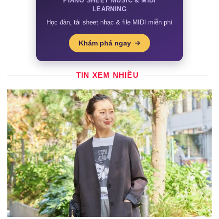
PIANO SHEET MUSIC & MIDI
LEARNING
Học đàn, tải sheet nhạc & file MIDI miễn phí
Khám phá ngay
TIN XEM NHIỀU