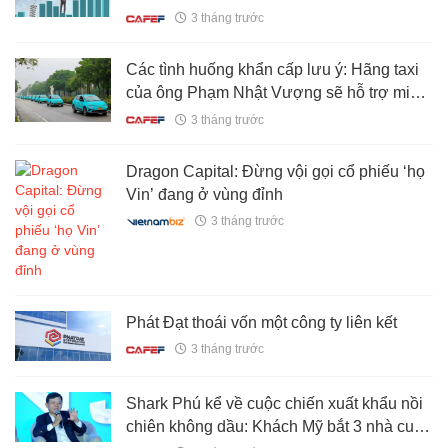
khoán Việt Nam
3 tháng trước
Các tình huống khẩn cấp lưu ý: Hãng taxi
của ông Phạm Nhật Vượng sẽ hỗ trợ miễn
phí cho các trường hợp sau
3 tháng trước
Dragon Capital: Đừng vội gọi cổ phiếu ‘họ
Vin’ đang ở vùng đỉnh
3 tháng trước
Phát Đạt thoái vốn một công ty liên kết
3 tháng trước
Shark Phú kể về cuộc chiến xuất khẩu nồi
chiên không dầu: Khách Mỹ bắt 3 nhà cung