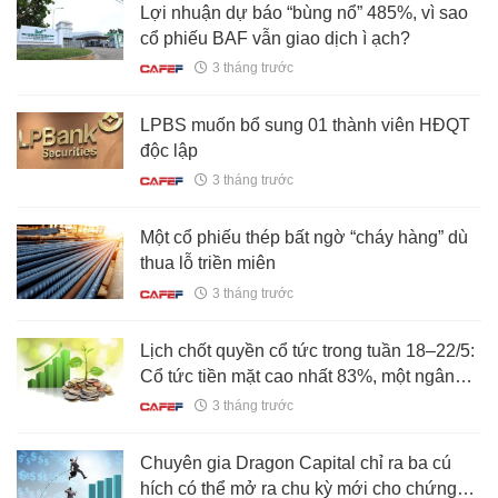
Lợi nhuận dự báo “bùng nổ” 485%, vì sao
cổ phiếu BAF vẫn giao dịch ì ạch?
3 tháng trước
LPBS muốn bổ sung 01 thành viên HĐQT
độc lập
3 tháng trước
Một cổ phiếu thép bất ngờ “cháy hàng” dù
thua lỗ triền miên
3 tháng trước
Lịch chốt quyền cổ tức trong tuần 18–22/5:
Cổ tức tiền mặt cao nhất 83%, một ngân
hàng chi gần 5.000 tỷ đồng trả cổ tức
3 tháng trước
Chuyên gia Dragon Capital chỉ ra ba cú
hích có thể mở ra chu kỳ mới cho chứng