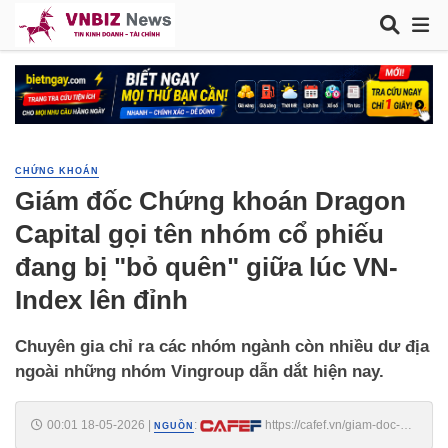
CHỨNG KHOÁN
Giám đốc Chứng khoán Dragon
Capital gọi tên nhóm cổ phiếu
đang bị "bỏ quên" giữa lúc VN-
Index lên đỉnh
Chuyên gia chỉ ra các nhóm ngành còn nhiều dư địa
ngoài những nhóm Vingroup dẫn dắt hiện nay.
00:01 18-05-2026
|
:
https://cafef.vn/giam-doc-
NGUỒN
chung-khoan-dragon-capital-goi-ten-nhom-co-phieu-dang-bi-bo-quen-