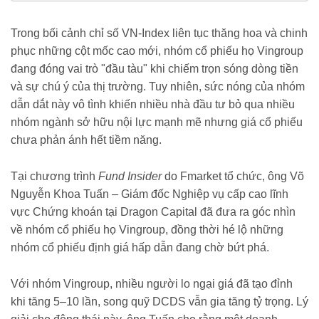
giua-luc-vn-index-len-dinh-188260517213520802.chn
Trong bối cảnh chỉ số VN-Index liên tục thăng hoa và chinh
phục những cột mốc cao mới, nhóm cổ phiếu họ Vingroup
đang đóng vai trò "đầu tàu" khi chiếm trọn sóng dòng tiền
và sự chú ý của thị trường. Tuy nhiên, sức nóng của nhóm
dẫn dắt này vô tình khiến nhiều nhà đầu tư bỏ qua nhiều
nhóm ngành sở hữu nội lực mạnh mẽ nhưng giá cổ phiếu
chưa phản ánh hết tiềm năng.
Tại chương trình
Fund Insider
do Fmarket tổ chức, ông Võ
Nguyễn Khoa Tuấn – Giám đốc Nghiệp vụ cấp cao lĩnh
vực Chứng khoán tại Dragon Capital đã đưa ra góc nhìn
về nhóm cổ phiếu họ Vingroup, đồng thời hé lộ những
nhóm cổ phiếu định giá hấp dẫn đang chờ bứt phá.
Với nhóm Vingroup, nhiều người lo ngại giá đã tạo đỉnh
khi tăng 5–10 lần, song quỹ DCDS vẫn gia tăng tỷ trọng. Lý