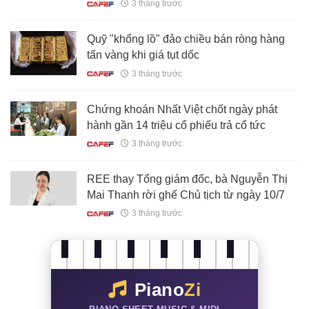
cấp “đấu giá sinh tồn”, vừa hạ giá xong thì
3 tháng trước
đối thủ lại giảm tiếp
Quỹ "khổng lồ" đảo chiều bán ròng hàng
tấn vàng khi giá tụt dốc
3 tháng trước
Chứng khoán Nhất Việt chốt ngày phát
hành gần 14 triệu cổ phiếu trả cổ tức
3 tháng trước
REE thay Tổng giám đốc, bà Nguyễn Thị
Mai Thanh rời ghế Chủ tịch từ ngày 10/7
3 tháng trước
Piano
Zi