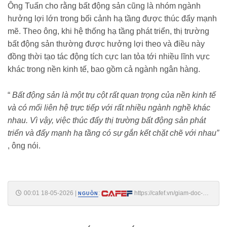
Ông Tuấn cho rằng bất động sản cũng là nhóm ngành
hưởng lợi lớn trong bối cảnh hạ tầng được thúc đẩy mạnh
mẽ. Theo ông, khi hệ thống hạ tầng phát triển, thị trường
bất động sản thường được hưởng lợi theo và điều này
đồng thời tạo tác động tích cực lan tỏa tới nhiều lĩnh vực
khác trong nền kinh tế, bao gồm cả ngành ngân hàng.
“
Bất động sản là một trụ cột rất quan trọng của nền kinh tế
và có mối liên hệ trực tiếp với rất nhiều ngành nghề khác
nhau. Vì vậy, việc thúc đẩy thị trường bất động sản phát
triển và đẩy mạnh hạ tầng có sự gắn kết chặt chẽ với nhau”
, ông nói.
00:01 18-05-2026
|
:
https://cafef.vn/giam-doc-
NGUỒN
chung-khoan-dragon-capital-goi-ten-nhom-co-phieu-dang-bi-bo-quen-
giua-luc-vn-index-len-dinh-188260517213520802.chn