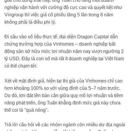
giải cho động thái này, ông Tuấn cho rằng một doanh
nghiệp vận hành với cường độ cực cao và quyết liệt như
Vingroup thì việc giá cổ phiếu tăng 5 lần trong 8 năm
không phải là điều phi lý.
Đi sâu vào số liệu thực tế, đại diện Dragon Capital dẫn
chứng trường hợp của Vinhomes – doanh nghiệp bất
động sản sở hữu mức lợi nhuận năm nay vượt ngưỡng 2
tỷ USD. Đây là con số mà rất ít doanh nghiệp tại Việt Nam
có thể chạm tới.
Xét về mặt định giá, hiện tại thị giá của Vinhomes chỉ cao
hơn khoảng 100% so với vùng đỉnh của 5–7 năm trước.
Do đó, khi đặt lên bàn cân giữa quy mô lợi nhuận và tiềm
năng phát triển, ông Tuấn khẳng định mức giá này chưa
thể coi là "quá nóng".
Trả lời câu hỏi về các nhóm ngành còn nhiều dư địa ngoài