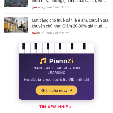
thừa mứa nhưng giá mua đắt cắt cổ, vô
vàn thị trấn ma
hơn 4 năm trước
Mặt bằng cho thuê bán lẻ ế ẩm, chuyên gia
khuyên chủ nhà: Giảm 20-30% giá thuê,
thanh toán bù vào năm sau
hơn 4 năm trước
Piano
Zi
PIANO SHEET MUSIC & MIDI
LEARNING
Học đàn, tải sheet nhạc & file MIDI miễn phí
Khám phá ngay
TIN XEM NHIỀU