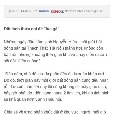
09:51 14-02-2022
|
:
https://cafebiz.vn/moi-gioi-dat-
NGUỒN
nen-ky-cuu-vung-ven-ha-noi-tiet-lo-dat-nen-tach-thua-phan-lo-chi-de-
lua-ga-2022021409473191.chn
Đất tách thửa chỉ để "lùa gà"
Những ngày đầu năm, anh Nguyễn Hiếu - môi giới bất
động sản tại Thạch Thất (Hà Nội) thảnh hơi, không còn
bận rộn nhưng khoảng thời gian khu vực này diễn ra cơn
sốt đất "điên cuồng".
"Đầu năm, nhà đầu tư đa phần đều đi du xuân khắp nơi.
Do đó, thời gian này môi giới bất động sản cũng đều nhàn
rỗi. Từ cuối năm tới nay tôi cũng không có mấy giao dịch,
bây giờ phải đợi đến sang tháng 2 âm lịch, khi đó tình hình
sẽ khả quan hơn", anh Hiếu nói.
Chia sẻ về từng phân khúc đất ở khu vực, người môi giới