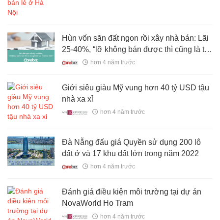
Hùn vốn săn đất ngon rồi xây nhà bán: Lãi
25-40%, “lỡ không bán được thì cũng là tài
sản của bọn mình”
hơn 4 năm trước
Giới siêu giàu Mỹ vung hơn 40 tỷ USD tậu
nhà xa xỉ
hơn 4 năm trước
Đà Nẵng đấu giá Quyền sử dụng 200 lô
đất ở và 17 khu đất lớn trong năm 2022
hơn 4 năm trước
Đánh giá điều kiện môi trường tại dự án
NovaWorld Ho Tram
hơn 4 năm trước