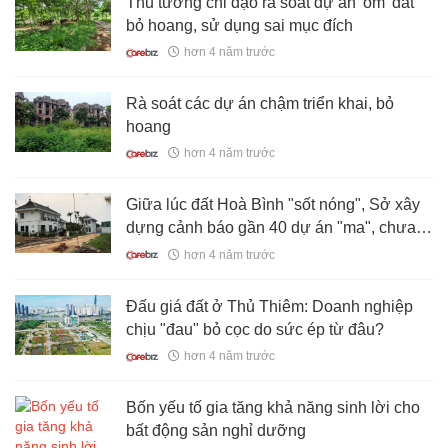
Thủ tướng chỉ đạo rà soát dự án 'ôm' đất
bỏ hoang, sử dụng sai mục đích
hơn 4 năm trước
Rà soát các dự án chậm triển khai, bỏ
hoang
hơn 4 năm trước
Giữa lúc đất Hoà Bình "sốt nóng", Sở xây
dựng cảnh báo gần 40 dự án "ma", chưa
đủ điều kiện mua bán
hơn 4 năm trước
Đấu giá đất ở Thủ Thiêm: Doanh nghiệp
chịu "đau" bỏ cọc do sức ép từ đâu?
hơn 4 năm trước
Bốn yếu tố gia tăng khả năng sinh lời cho
bất động sản nghỉ dưỡng