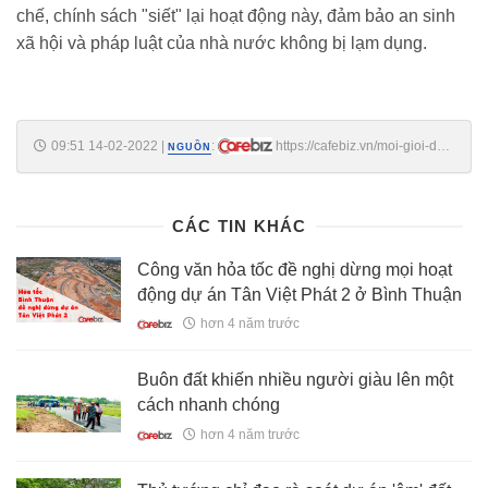
chế, chính sách "siết" lại hoạt động này, đảm bảo an sinh
xã hội và pháp luật của nhà nước không bị lạm dụng.
09:51 14-02-2022
|
:
https://cafebiz.vn/moi-gioi-dat-
NGUỒN
nen-ky-cuu-vung-ven-ha-noi-tiet-lo-dat-nen-tach-thua-phan-lo-chi-de-
lua-ga-2022021409473191.chn
CÁC TIN KHÁC
Công văn hỏa tốc đề nghị dừng mọi hoạt
động dự án Tân Việt Phát 2 ở Bình Thuận
hơn 4 năm trước
Buôn đất khiến nhiều người giàu lên một
cách nhanh chóng
hơn 4 năm trước