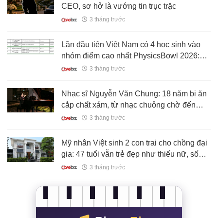
CEO, sơ hở là vướng tin trục trặc
3 tháng trước
Lần đầu tiên Việt Nam có 4 học sinh vào
nhóm điểm cao nhất PhysicsBowl 2026:
Hanoi Amsterdam vượt cả trường quốc tế
3 tháng trước
hàng đầu Hàn Quốc
Nhạc sĩ Nguyễn Văn Chung: 18 năm bị ăn
cắp chất xám, từ nhạc chuông chờ đến
"luật sư ma"
3 tháng trước
Mỹ nhân Việt sinh 2 con trai cho chồng đại
gia: 47 tuổi vẫn trẻ đẹp như thiếu nữ, sống
đời "nữ hoàng" trong biệt thự 200 tỷ
3 tháng trước