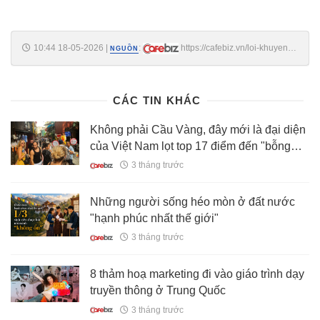
10:44 18-05-2026
|
:
https://cafebiz.vn/loi-khuyen-
NGUỒN
cho-nhung-ai-an-sang-sau-8h30-176260518092104692.chn
CÁC TIN KHÁC
Không phải Cầu Vàng, đây mới là đại diện
của Việt Nam lọt top 17 điểm đến "bỗng
dưng nổi tiếng" toàn cầu
3 tháng trước
Những người sống héo mòn ở đất nước
"hạnh phúc nhất thế giới"
3 tháng trước
8 thảm hoạ marketing đi vào giáo trình dạy
truyền thông ở Trung Quốc
3 tháng trước