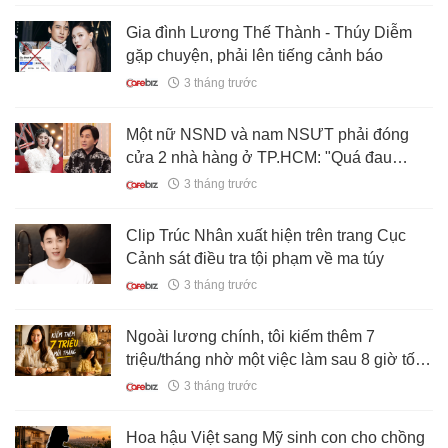
đều là những thử thách cực hạng"
Gia đình Lương Thế Thành - Thúy Diễm
gặp chuyện, phải lên tiếng cảnh báo
3 tháng trước
Một nữ NSND và nam NSƯT phải đóng
cửa 2 nhà hàng ở TP.HCM: "Quá đau
lòng!"
3 tháng trước
Clip Trúc Nhân xuất hiện trên trang Cục
Cảnh sát điều tra tội phạm về ma túy
3 tháng trước
Ngoài lương chính, tôi kiếm thêm 7
triệu/tháng nhờ một việc làm sau 8 giờ tối:
Cuộc sống thay đổi rõ sau tuổi 40
3 tháng trước
Hoa hậu Việt sang Mỹ sinh con cho chồng