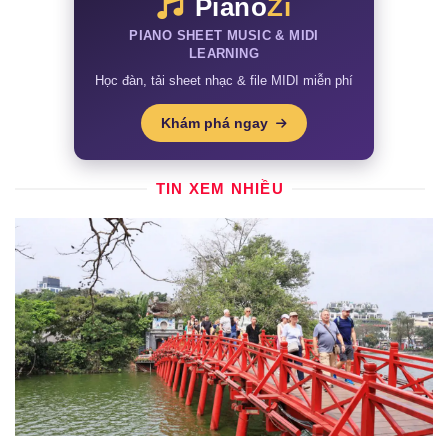
Piano
Zi
PIANO SHEET MUSIC & MIDI
LEARNING
Học đàn, tải sheet nhạc & file MIDI miễn phí
Khám phá ngay
TIN XEM NHIỀU