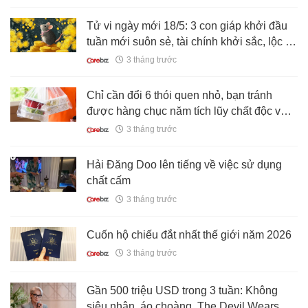
Tử vi ngày mới 18/5: 3 con giáp khởi đầu
tuần mới suôn sẻ, tài chính khởi sắc, lộc lá
đầy nhà
3 tháng trước
Chỉ cần đổi 6 thói quen nhỏ, bạn tránh
được hàng chục năm tích lũy chất độc vào
người
3 tháng trước
Hải Đăng Doo lên tiếng về việc sử dụng
chất cấm
3 tháng trước
Cuốn hộ chiếu đắt nhất thế giới năm 2026
3 tháng trước
Gần 500 triệu USD trong 3 tuần: Không
siêu nhân, áo choàng, The Devil Wears