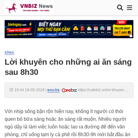
SỐNG
Lời khuyên cho những ai ăn sáng
sau 8h30
10:44 18-05-2026
|
:
https://cafebiz.vn/loi-khuyen-
NGUỒN
cho-nhung-ai-an-sang-sau-8h30-176260518092104692.chn
Với nhịp sống bận rộn hiện nay, không ít người có thói
quen bỏ bữa sáng hoặc ăn sáng rất muộn. Nhiều người
ngủ dậy là làm việc luôn hoặc lao ra đường để đến văn
phòng, chỉ uống tạm ly cà phê rồi 8h30-9h mới bắt đầu ăn