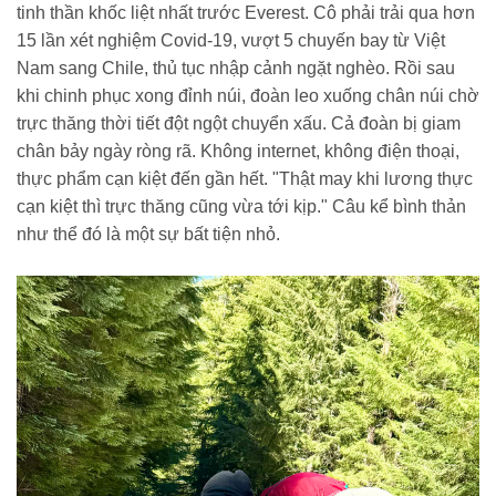
tinh thần khốc liệt nhất trước Everest. Cô phải trải qua hơn
15 lần xét nghiệm Covid-19, vượt 5 chuyến bay từ Việt
Nam sang Chile, thủ tục nhập cảnh ngặt nghèo. Rồi sau
khi chinh phục xong đỉnh núi, đoàn leo xuống chân núi chờ
trực thăng thời tiết đột ngột chuyển xấu. Cả đoàn bị giam
chân bảy ngày ròng rã. Không internet, không điện thoại,
thực phẩm cạn kiệt đến gần hết. "Thật may khi lương thực
cạn kiệt thì trực thăng cũng vừa tới kịp." Câu kể bình thản
như thể đó là một sự bất tiện nhỏ.