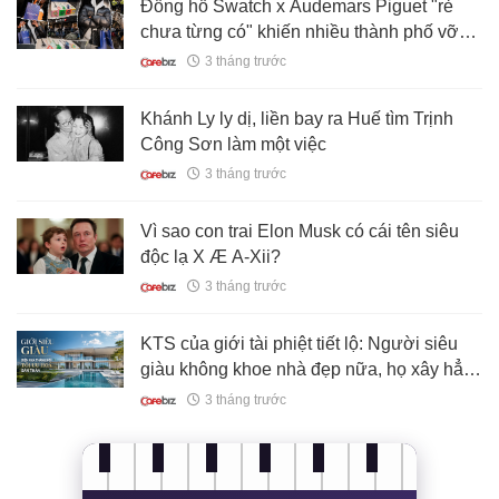
Đồng hồ Swatch x Audemars Piguet "rẻ
chưa từng có" khiến nhiều thành phố vỡ
trận
3 tháng trước
Khánh Ly ly dị, liền bay ra Huế tìm Trịnh
Công Sơn làm một việc
3 tháng trước
Vì sao con trai Elon Musk có cái tên siêu
độc lạ X Æ A-Xii?
3 tháng trước
KTS của giới tài phiệt tiết lộ: Người siêu
giàu không khoe nhà đẹp nữa, họ xây hẳn
một ngôi đền để trùng tu cơ thể
3 tháng trước