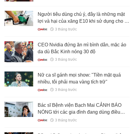
Người tiêu dùng chú ý, đây là những mặt
lợi và hại của xăng E10 khi sử dụng cho ô
tô
3 tháng trước
CEO Nvidia đứng ăn mì bình dân, mặc áo
da dù Bắc Kinh nóng 30 độ
3 tháng trước
Nữ ca sĩ gánh mọi show: "Tiền mặt quá
nhiều, tôi phải mua vàng tích trữ"
3 tháng trước
Bác sĩ Bệnh viện Bạch Mai CẢNH BÁO
NÓNG tới các gia đình đang dùng điều
hòa trên cả nước
3 tháng trước