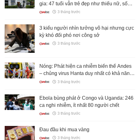
gia: 47 tuổi vẫn trẻ đẹp như thiếu nữ, sống
đời "nữ hoàng" trong biệt thự 200 tỷ
3 tháng trước
3 kiểu người nhìn tưởng vô hại nhưng cực
kỳ khó đối phó nơi công sở
3 tháng trước
Nóng: Phát hiện ca nhiễm biến thể Andes
– chủng virus Hanta duy nhất có khả năng
lây từ người sang người
3 tháng trước
Ebola bùng phát ở Congo và Uganda: 246
ca nghi nhiễm, ít nhất 80 người chết
3 tháng trước
Đau đầu khi mua vàng
3 tháng trước