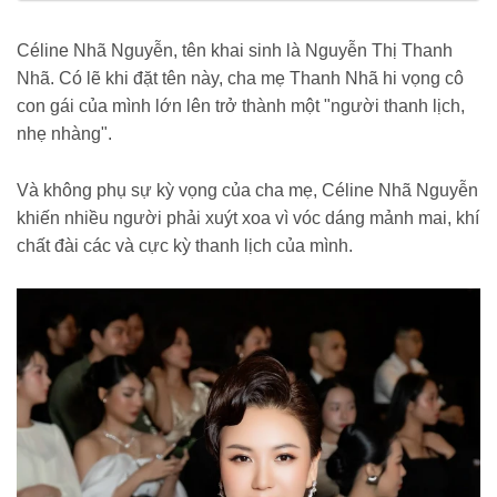
phu-nu-viet-dau-tien-chinh-phuc-everest-tat-ca-deu-la-nhung-thu-
thach-cuc-hang-176260517183754511.chn
Céline Nhã Nguyễn, tên khai sinh là Nguyễn Thị Thanh
Nhã. Có lẽ khi đặt tên này, cha mẹ Thanh Nhã hi vọng cô
con gái của mình lớn lên trở thành một "người thanh lịch,
nhẹ nhàng".
Và không phụ sự kỳ vọng của cha mẹ, Céline Nhã Nguyễn
khiến nhiều người phải xuýt xoa vì vóc dáng mảnh mai, khí
chất đài các và cực kỳ thanh lịch của mình.