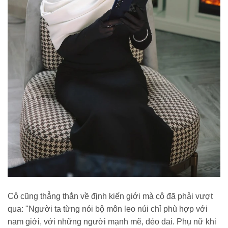
Cô cũng thẳng thắn về định kiến giới mà cô đã phải vượt
qua: "Người ta từng nói bộ môn leo núi chỉ phù hợp với
nam giới, với những người mạnh mẽ, dẻo dai. Phụ nữ khi