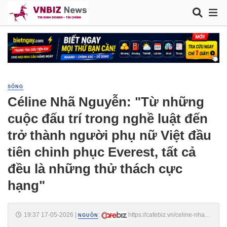
SỐNG
Céline Nhã Nguyễn: "Từ những
cuộc đấu trí trong nghề luật đến
trở thành người phụ nữ Việt đầu
tiên chinh phục Everest, tất cả
đều là những thử thách cực
hạng"
19:37 17-05-2026
|
:
https://cafebiz.vn/celine-nha-
NGUỒN
nguyen-tu-nhung-cuoc-dau-tri-trong-nghe-luat-den-tro-thanh-nguoi-