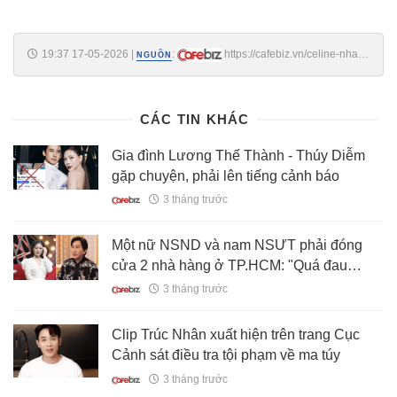
19:37 17-05-2026
|
:
https://cafebiz.vn/celine-nha-
NGUỒN
nguyen-tu-nhung-cuoc-dau-tri-trong-nghe-luat-den-tro-thanh-nguoi-
phu-nu-viet-dau-tien-chinh-phuc-everest-tat-ca-deu-la-nhung-thu-
thach-cuc-hang-176260517183754511.chn
CÁC TIN KHÁC
Gia đình Lương Thế Thành - Thúy Diễm
gặp chuyện, phải lên tiếng cảnh báo
3 tháng trước
Một nữ NSND và nam NSƯT phải đóng
cửa 2 nhà hàng ở TP.HCM: "Quá đau
lòng!"
3 tháng trước
Clip Trúc Nhân xuất hiện trên trang Cục
Cảnh sát điều tra tội phạm về ma túy
3 tháng trước