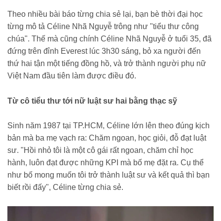
Theo nhiều bài báo từng chia sẻ lại, bạn bè thời đại học
từng mô tả Céline Nhã Nguyễ trông như "tiểu thư công
chúa". Thế mà cũng chính Céline Nhã Nguyễ ở tuổi 35, đã
đứng trên đỉnh Everest lúc 3h30 sáng, bỏ xa người đến
thứ hai tận một tiếng đồng hồ, và trở thành người phụ nữ
Việt Nam đầu tiên làm được điều đó.
Từ cô tiểu thư tới nữ luật sư hai bằng thạc sỹ
Sinh năm 1987 tại TP.HCM, Céline lớn lên theo đúng kịch
bản mà ba mẹ vạch ra: Chăm ngoan, học giỏi, đỗ đạt luật
sư. "Hồi nhỏ tôi là một cô gái rất ngoan, chăm chỉ học
hành, luôn đạt được những KPI mà bố mẹ đặt ra. Cụ thể
như bố mong muốn tôi trở thành luật sư và kết quả thì bạn
biết rồi đấy", Céline từng chia sẻ.