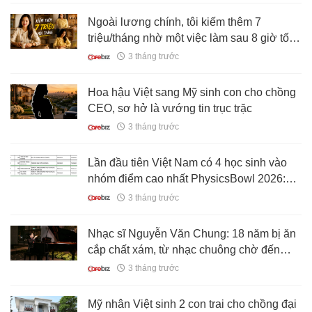
Ngoài lương chính, tôi kiếm thêm 7
triệu/tháng nhờ một việc làm sau 8 giờ tối:
Cuộc sống thay đổi rõ sau tuổi 40
3 tháng trước
Hoa hậu Việt sang Mỹ sinh con cho chồng
CEO, sơ hở là vướng tin trục trặc
3 tháng trước
Lần đầu tiên Việt Nam có 4 học sinh vào
nhóm điểm cao nhất PhysicsBowl 2026:
Hanoi Amsterdam vượt cả trường quốc tế
3 tháng trước
hàng đầu Hàn Quốc
Nhạc sĩ Nguyễn Văn Chung: 18 năm bị ăn
cắp chất xám, từ nhạc chuông chờ đến
"luật sư ma"
3 tháng trước
Mỹ nhân Việt sinh 2 con trai cho chồng đại