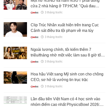
Một nữ NSND và nam NSƯT phải đóng
cửa 2 nhà hàng ở TP.HCM: "Quá đau
lòng!"
3 tháng trước
Clip Trúc Nhân xuất hiện trên trang Cục
Cảnh sát điều tra tội phạm về ma túy
3 tháng trước
Ngoài lương chính, tôi kiếm thêm 7
triệu/tháng nhờ một việc làm sau 8 giờ tối:
Cuộc sống thay đổi rõ sau tuổi 40
3 tháng trước
Hoa hậu Việt sang Mỹ sinh con cho chồng
CEO, sơ hở là vướng tin trục trặc
3 tháng trước
Lần đầu tiên Việt Nam có 4 học sinh vào
nhóm điểm cao nhất PhysicsBowl 2026: