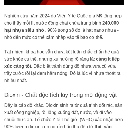
Nghiên cứu năm 2024 do Viện Y tế Quốc gia Mỹ tổng hợp
cho thấy mỗi lít nước đóng chai chứa trung bình
240.000
hạt nhựa siêu nhỏ
, 90% trong số đó là hạt nano nhựa -
nhỏ đến mức có thể xâm nhập vào tế bào cơ thể.
Tất nhiên, khoa học vẫn chưa kết luận chắc chắn hệ quả
sức khỏe cụ thể, nhưng xu hướng rõ ràng là:
càng ít tiếp
xúc càng tốt.
Đặc biệt tránh dùng đồ nhựa vừa cũ vừa
trầy xước rồi lại đem hâm nóng. Đó là lúc vi nhựa thoát ra
nhiều nhất.
Dioxin - Chất độc tích lũy trong mỡ động vật
Đây là cấp độ khác. Dioxin sinh ra từ quá trình đốt rác, sản
xuất công nghiệp, rồi lắng xuống đất, nước, và đi vào
chuỗi thức ăn. Tổ chức Y tế Thế giới (WHO) xác nhận hơn
90% lượng dioxin con người hấp thụ đến từ
thịt, sản