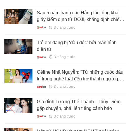
Sau 5 năm tranh cãi, Hằng túi công khai
giấy kiểm định từ DOJI, khẳng định chiếc
vòng được mẹ tặng là phỉ thủy
3 tháng trước
Trẻ em đang bị ‘đầu độc’ bởi màn hình
điện tử
3 tháng trước
Céline Nhã Nguyễn: "Từ những cuộc đấu
trí trong nghề luật đến trở thành người phụ
nữ Việt đầu tiên chinh phục Everest, tất cả
3 tháng trước
đều là những thử thách cực hạng"
Gia đình Lương Thế Thành - Thúy Diễm
gặp chuyện, phải lên tiếng cảnh báo
3 tháng trước