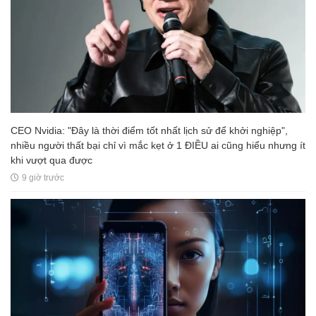
CEO Nvidia: "Đây là thời điểm tốt nhất lịch sử để khởi nghiệp",
nhiều người thất bại chỉ vì mắc kẹt ở 1 ĐIỀU ai cũng hiểu nhưng ít
khi vượt qua được
9 giờ trước