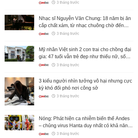
Hanoi Amsterdam vượt cả trường quốc tế
3 tháng trước
hàng đầu Hàn Quốc
Nhạc sĩ Nguyễn Văn Chung: 18 năm bị ăn
cắp chất xám, từ nhạc chuông chờ đến
"luật sư ma"
3 tháng trước
Mỹ nhân Việt sinh 2 con trai cho chồng đại
gia: 47 tuổi vẫn trẻ đẹp như thiếu nữ, sống
đời "nữ hoàng" trong biệt thự 200 tỷ
3 tháng trước
3 kiểu người nhìn tưởng vô hại nhưng cực
kỳ khó đối phó nơi công sở
3 tháng trước
Nóng: Phát hiện ca nhiễm biến thể Andes
– chủng virus Hanta duy nhất có khả năng
lây từ người sang người
3 tháng trước