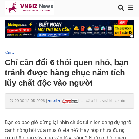
SỐNG
Chỉ cần đổi 6 thói quen nhỏ, bạn
tránh được hàng chục năm tích
lũy chất độc vào người
09:30 18-05-2026
|
:
https://cafebiz.vn/chi-can-doi-
NGUỒN
6-thoi-quen-nho-ban-tranh-duoc-hang-chuc-nam-tich-luy-chat-doc-
vao-nguoi-176260518090547331.chn
Bạn có bao giờ dừng lại nhìn chiếc túi nilon đang đựng tô
canh nóng hổi vừa mua ở vỉa hè? Hay hộp nhựa đựng
cơm hộp bạn vừa cho vào lò vi sóng? Những thói quen