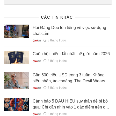
6-thoi-quen-nho-ban-tranh-duoc-hang-chuc-nam-tich-luy-chat-doc-
vao-nguoi-176260518090547331.chn
CÁC TIN KHÁC
Hải Đăng Doo lên tiếng về việc sử dụng
chất cấm
3 tháng trước
Cuốn hộ chiếu đắt nhất thế giới năm 2026
3 tháng trước
Gần 500 triệu USD trong 3 tuần: Không
siêu nhân, áo choàng, The Devil Wears
Prada 2 "hút tiền" chỉ với 1 tờ tạp chí thời
3 tháng trước
trang
Cảnh báo 5 DẤU HIỆU suy thận dễ bị bỏ
qua: Chỉ cần nhìn vào 1 đặc điểm trên cơ
thể cũng có thể nhận ra ngay
3 tháng trước