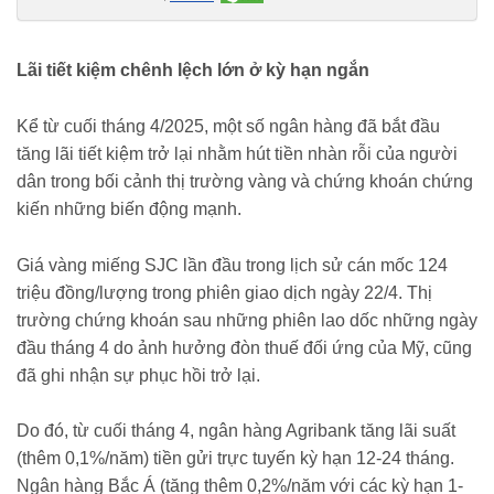
doanh/lai-tiet-kiem-tang-tro-lai-mang-100-trieu-dong-gui-ngan-hang-
nhan-duoc-bao-nhieu-tien-lai-c161a1664279.html
Lãi tiết kiệm chênh lệch lớn ở kỳ hạn ngắn
Kể từ cuối tháng 4/2025, một số ngân hàng đã bắt đầu
tăng lãi tiết kiệm trở lại nhằm hút tiền nhàn rỗi của người
dân trong bối cảnh thị trường vàng và chứng khoán chứng
kiến những biến động mạnh.
Giá vàng miếng SJC lần đầu trong lịch sử cán mốc 124
triệu đồng/lượng trong phiên giao dịch ngày 22/4. Thị
trường chứng khoán sau những phiên lao dốc những ngày
đầu tháng 4 do ảnh hưởng đòn thuế đối ứng của Mỹ, cũng
đã ghi nhận sự phục hồi trở lại.
Do đó, từ cuối tháng 4, ngân hàng Agribank tăng lãi suất
(thêm 0,1%/năm) tiền gửi trực tuyến kỳ hạn 12-24 tháng.
Ngân hàng Bắc Á (tăng thêm 0,2%/năm với các kỳ hạn 1-