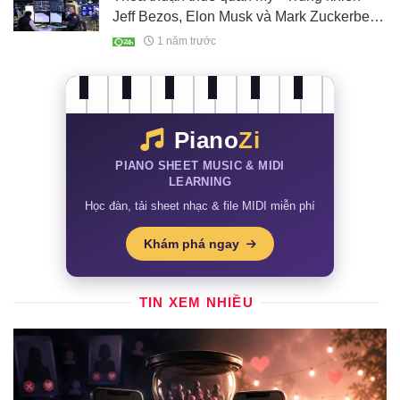
Jeff Bezos, Elon Musk và Mark Zuckerberg
bỏ túi thêm hơn 40 tỷ USD
1 năm trước
Piano
Zi
PIANO SHEET MUSIC & MIDI
LEARNING
Học đàn, tải sheet nhạc & file MIDI miễn phí
Khám phá ngay
TIN XEM NHIỀU