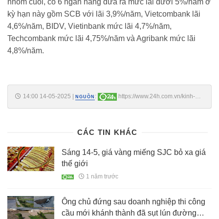
nhóm cuối, có 6 ngân hàng đưa ra mức lãi dưới 5%/năm ở
kỳ hạn này gồm SCB với lãi 3,9%/năm, Vietcombank lãi
4,6%/năm, BIDV, Vietinbank mức lãi 4,7%/năm,
Techcombank mức lãi 4,75%/năm và Agribank mức lãi
4,8%/năm.
14:00 14-05-2025
|
:
https://www.24h.com.vn/kinh-
NGUỒN
doanh/lai-tiet-kiem-tang-tro-lai-mang-100-trieu-dong-gui-ngan-hang-
nhan-duoc-bao-nhieu-tien-lai-c161a1664279.html
CÁC TIN KHÁC
Sáng 14-5, giá vàng miếng SJC bỏ xa giá
thế giới
1 năm trước
Ông chủ đứng sau doanh nghiệp thi công
cầu mới khánh thành đã sụt lún đường