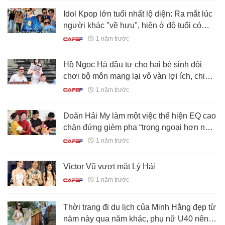
Idol Kpop lớn tuổi nhất lộ diện: Ra mắt lúc
người khác "về hưu", hiện ở độ tuổi có
thể... lên chức ông!
1 năm trước
Hồ Ngọc Hà đầu tư cho hai bé sinh đôi
chơi bộ môn mang lại vô vàn lợi ích, chi
phí "hợp lý" đến bất ngờ
1 năm trước
Doãn Hải My làm một việc thể hiện EQ cao
chặn đứng gièm pha “trọng ngoại hơn nội”,
vẹn toàn cả mẹ đẻ, mẹ chồng
1 năm trước
Victor Vũ vượt mặt Lý Hải
1 năm trước
Thời trang đi du lịch của Minh Hằng đẹp từ
năm này qua năm khác, phụ nữ U40 nên