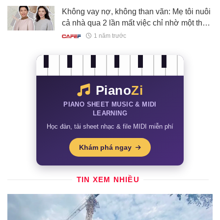
Không vay nợ, không than vãn: Mẹ tôi nuôi
cả nhà qua 2 lần mất việc chỉ nhờ một thói
quen chi tiêu đơn giản mà ít ai duy trì được
1 năm trước
Piano
Zi
PIANO SHEET MUSIC & MIDI
LEARNING
Học đàn, tải sheet nhạc & file MIDI miễn phí
Khám phá ngay
TIN XEM NHIỀU