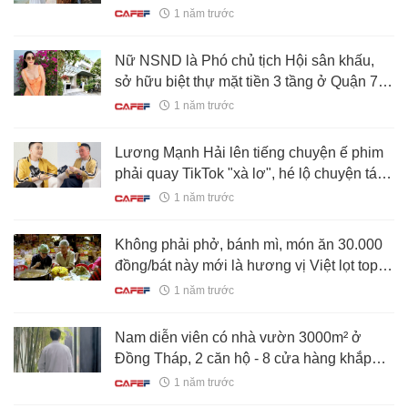
tham khảo
1 năm trước
Nữ NSND là Phó chủ tịch Hội sân khấu,
sở hữu biệt thự mặt tiền 3 tầng ở Quận 7,
54 tuổi đẹp như mới 30
1 năm trước
Lương Mạnh Hải lên tiếng chuyện ế phim
phải quay TikTok "xà lơ", hé lộ chuyện tái
xuất với Tăng Thanh Hà
1 năm trước
Không phải phở, bánh mì, món ăn 30.000
đồng/bát này mới là hương vị Việt lọt top
ngon nhất thế giới
1 năm trước
Nam diễn viên có nhà vườn 3000m² ở
Đồng Tháp, 2 căn hộ - 8 cửa hàng khắp
Sài Gòn, bị đồn nghỉ đóng phim vì quá giàu
1 năm trước