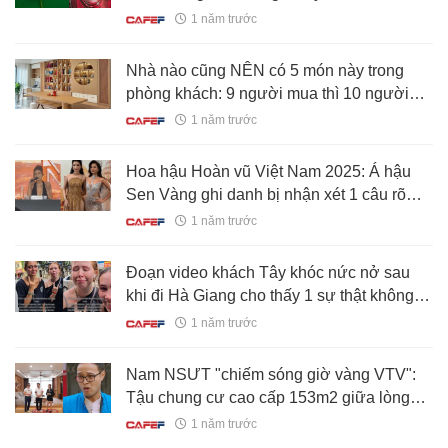
Ông hoàng K-pop khiến fan dậy sóng
1 năm trước
Nhà nào cũng NÊN có 5 món này trong
phòng khách: 9 người mua thì 10 người
khen, "đỉnh" thì thôi nhé
1 năm trước
Hoa hậu Hoàn vũ Việt Nam 2025: Á hậu
Sen Vàng ghi danh bị nhận xét 1 câu rõ
thái độ, màn đáp trả của Ngọc Châu gây
1 năm trước
chú ý
Đoạn video khách Tây khóc nức nở sau
khi đi Hà Giang cho thấy 1 sự thật không
thể chối cãi
1 năm trước
Nam NSƯT "chiếm sóng giờ vàng VTV":
Tậu chung cư cao cấp 153m2 giữa lòng
Hà Nội
1 năm trước