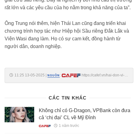
rất lớn và các yêu cầu của họ nằm trong khả năng của ta”.
Ông Trung nói thêm, hiện Thái Lan cũng đang triển khai
chương trình hợp tác như Hiệp hội Sầu riêng Đắk Lắk và
Viện Wasi đang làm. Họ có sự cam kết, đồng hành từ
người dân, doanh nghiệp.
11:25 13-05-2025
|
:
https://cafef.vn/hai-don-vi-
NGUỒN
truy-chat-cam-trong-sau-rieng-188250513104808226.chn
CÁC TIN KHÁC
Không chỉ có G-Dragon, VPBank còn đưa
cả ‘chị đại’ CL về Mỹ Đình
1 năm trước