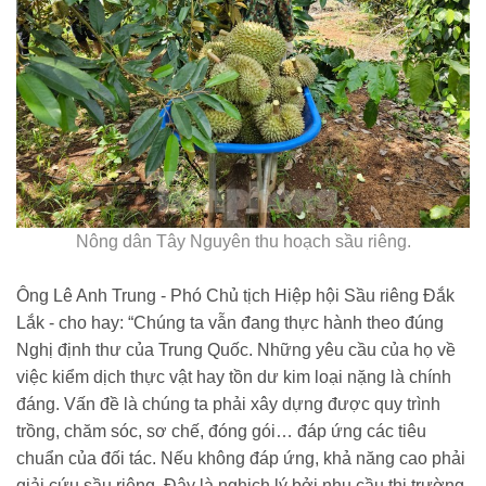
Nông dân Tây Nguyên thu hoạch sầu riêng.
Ông Lê Anh Trung - Phó Chủ tịch Hiệp hội Sầu riêng Đắk
Lắk - cho hay: “Chúng ta vẫn đang thực hành theo đúng
Nghị định thư của Trung Quốc. Những yêu cầu của họ về
việc kiểm dịch thực vật hay tồn dư kim loại nặng là chính
đáng. Vấn đề là chúng ta phải xây dựng được quy trình
trồng, chăm sóc, sơ chế, đóng gói… đáp ứng các tiêu
chuẩn của đối tác. Nếu không đáp ứng, khả năng cao phải
giải cứu sầu riêng. Đây là nghịch lý bởi nhu cầu thị trường