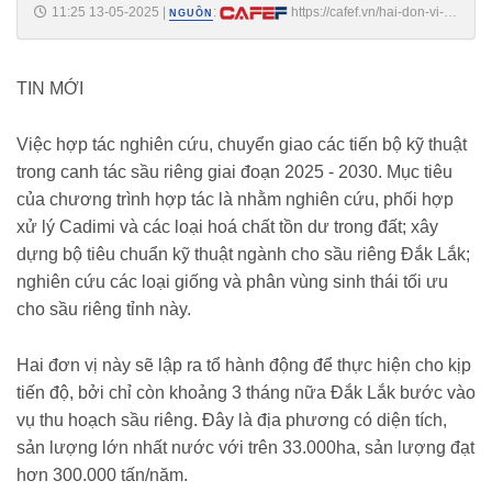
11:25 13-05-2025
|
:
https://cafef.vn/hai-don-vi-
NGUỒN
truy-chat-cam-trong-sau-rieng-188250513104808226.chn
TIN MỚI
Việc hợp tác nghiên cứu, chuyển giao các tiến bộ kỹ thuật
trong canh tác sầu riêng giai đoạn 2025 - 2030. Mục tiêu
của chương trình hợp tác là nhằm nghiên cứu, phối hợp
xử lý Cadimi và các loại hoá chất tồn dư trong đất; xây
dựng bộ tiêu chuẩn kỹ thuật ngành cho sầu riêng Đắk Lắk;
nghiên cứu các loại giống và phân vùng sinh thái tối ưu
cho sầu riêng tỉnh này.
Hai đơn vị này sẽ lập ra tổ hành động để thực hiện cho kịp
tiến độ, bởi chỉ còn khoảng 3 tháng nữa Đắk Lắk bước vào
vụ thu hoạch sầu riêng. Đây là địa phương có diện tích,
sản lượng lớn nhất nước với trên 33.000ha, sản lượng đạt
hơn 300.000 tấn/năm.