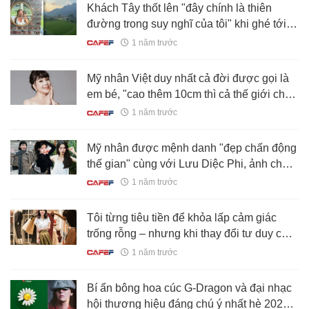
Khách Tây thốt lên "đây chính là thiên
đường trong suy nghĩ của tôi" khi ghé tới 1
nơi tại Việt Nam, tha thiết muốn quay lại
1 năm trước
lần nữa
Mỹ nhân Việt duy nhất cả đời được gọi là
em bé, "cao thêm 10cm thì cả thế giới chết
vì nhan sắc này"
1 năm trước
Mỹ nhân được mệnh danh "đẹp chấn động
thế gian" cùng với Lưu Diệc Phi, ảnh chụp
vội cũng xinh phát sáng
1 năm trước
Tôi từng tiêu tiền để khỏa lấp cảm giác
trống rỗng – nhưng khi thay đổi tư duy chi
tiêu, tôi kiểm soát được tài chính, tiết kiệm
1 năm trước
đều mỗi tháng và sống có kế hoạch hơn
hẳn
Bí ẩn bông hoa cúc G-Dragon và đại nhạc
hội thương hiệu đáng chú ý nhất hè 2025: