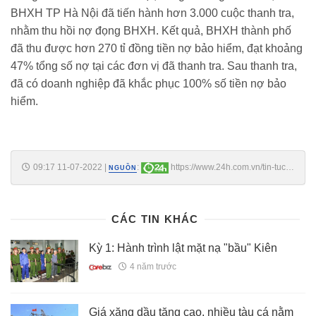
BHXH TP Hà Nội đã tiến hành hơn 3.000 cuộc thanh tra,
nhằm thu hồi nợ đọng BHXH. Kết quả, BHXH thành phố
đã thu được hơn 270 tỉ đồng tiền nợ bảo hiểm, đạt khoảng
47% tổng số nợ tại các đơn vị đã thanh tra. Sau thanh tra,
đã có doanh nghiệp đã khắc phục 100% số tiền nợ bảo
hiểm.
09:17 11-07-2022
|
:
https://www.24h.com.vn/tin-tuc-
NGUỒN
trong-ngay/ha-noi-thu-hon-270-ti-dong-no-bhxh-sau-thanh-tra-
c46a1376578.html
CÁC TIN KHÁC
Kỳ 1: Hành trình lật mặt nạ "bầu" Kiên
4 năm trước
Giá xăng dầu tăng cao, nhiều tàu cá nằm