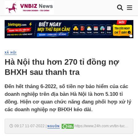
XÃ HỘI
Hà Nội thu hơn 270 tỉ đồng nợ
BHXH sau thanh tra
Đến hết tháng 6-2022, số tiền nợ bảo hiểm của các
doanh nghiệp trên địa bàn Hà Nội là hơn 5.100 tỉ
đồng. Hiện cơ quan chức năng đang phối hợp xử lý
các doanh nghiệp nợ BHXH kéo dài.
09:17 11-07-2022
|
:
https://www.24h.com.vn/tin-tuc-
NGUỒN
trong-ngay/ha-noi-thu-hon-270-ti-dong-no-bhxh-sau-thanh-tra-
c46a1376578.html