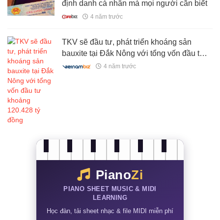
định danh cá nhân mà mọi người cần biết
4 năm trước
TKV sẽ đầu tư, phát triển khoáng sản
bauxite tại Đắk Nông với tổng vốn đầu tư
khoảng 120.428 tỷ đồng
4 năm trước
Piano
Zi
PIANO SHEET MUSIC & MIDI
LEARNING
Học đàn, tải sheet nhạc & file MIDI miễn phí