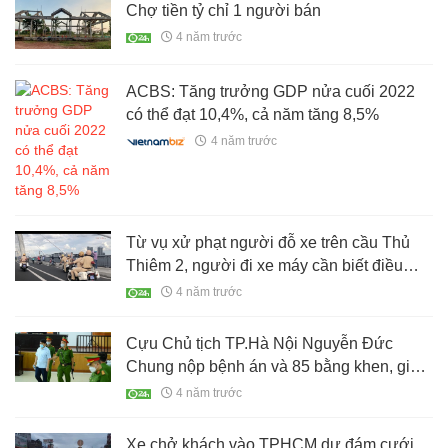
Chợ tiền tỷ chỉ 1 người bán
4 năm trước
ACBS: Tăng trưởng GDP nửa cuối 2022
có thể đạt 10,4%, cả năm tăng 8,5%
4 năm trước
Từ vụ xử phạt người đỗ xe trên cầu Thủ
Thiêm 2, người đi xe máy cần biết điều
này
4 năm trước
Cựu Chủ tịch TP.Hà Nội Nguyễn Đức
Chung nộp bệnh án và 85 bằng khen, giấy
khen đến toà án
4 năm trước
Xe chở khách vào TPHCM dự đám cưới