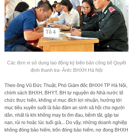
Các đơn vị sử dụng lao động ký biên bản công bố Quyết
định thanh tra- Ảnh: BHXH Hà Nội
Theo ông Vũ Đức Thuật, Phó Giám đốc BHXH TP Hà Nội,
chính sách BHXH, BHYT, BH tự nguyện do Nhà nước tổ
chức thực hiện, không vì mục đích lợi nhuận, hướng tới
mục tiêu xuyên suốt là bảo đảm an sinh xã hội cho người
dân, nhất là khi không may bị ốm đau, bệnh tật, gặp tai
nạn, rủi ro hoặc lúc tuổi già... Do vậy, những doanh nghiệp
không đóng bảo hiểm, trốn đóng bảo hiểm, nợ đọng BHXH