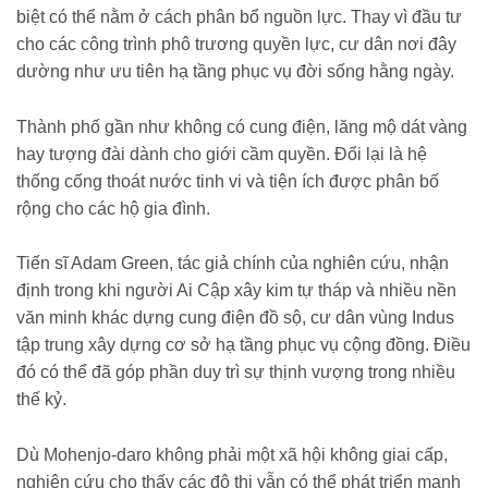
biệt có thể nằm ở cách phân bổ nguồn lực. Thay vì đầu tư
cho các công trình phô trương quyền lực, cư dân nơi đây
dường như ưu tiên hạ tầng phục vụ đời sống hằng ngày.
Thành phố gần như không có cung điện, lăng mộ dát vàng
hay tượng đài dành cho giới cầm quyền. Đổi lại là hệ
thống cống thoát nước tinh vi và tiện ích được phân bố
rộng cho các hộ gia đình.
Tiến sĩ Adam Green, tác giả chính của nghiên cứu, nhận
định trong khi người Ai Cập xây kim tự tháp và nhiều nền
văn minh khác dựng cung điện đồ sộ, cư dân vùng Indus
tập trung xây dựng cơ sở hạ tầng phục vụ cộng đồng. Điều
đó có thể đã góp phần duy trì sự thịnh vượng trong nhiều
thế kỷ.
Dù Mohenjo-daro không phải một xã hội không giai cấp,
nghiên cứu cho thấy các đô thị vẫn có thể phát triển mạnh