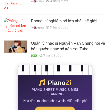
3 tháng trước
Phòng thí nghiệm nổ lớn nhất thế giới
3 tháng trước
Quản lý nhạc sĩ Nguyễn Văn Chung nói về
bản quyền nhạc số trên YouTube,
Facebook, TikTok
3 tháng trước
Piano
Zi
PIANO SHEET MUSIC & MIDI
LEARNING
Học đàn, tải sheet nhạc & file MIDI miễn phí