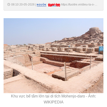
08:10 20-05-2026
|
:
https://tuoitre.vn/dieu-la-o-
NGUỒN
thanh-pho-co-lau-doi-bac-nhat-the-gioi-cang-hung-thinh-cang-bot-bat-
binh-dang-20260519125259635.htm
Khu vực bể tắm lớn tại di tích Mohenjo-daro - Ảnh:
WIKIPEDIA