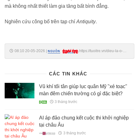
mà không nhất thiết làm gia tăng bất bình đẳng.
Nghiên cứu công bố trên tạp chí
Antiquity
.
08:10 20-05-2026
|
:
https://tuoitre.vn/dieu-la-o-
NGUỒN
thanh-pho-co-lau-doi-bac-nhat-the-gioi-cang-hung-thinh-cang-bot-bat-
binh-dang-20260519125259635.htm
CÁC TIN KHÁC
Vũ khí tối tân giúp lục quân Mỹ "xé toạc"
màn đêm chiến trường có gì đặc biệt?
3 tháng trước
AI áp đảo chung kết cuộc thi khởi nghiệp
tại châu Âu
3 tháng trước