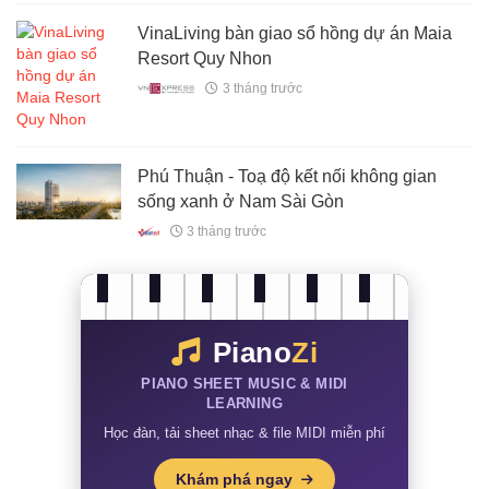
VinaLiving bàn giao sổ hồng dự án Maia
Resort Quy Nhon
3 tháng trước
Phú Thuận - Toạ độ kết nối không gian
sống xanh ở Nam Sài Gòn
3 tháng trước
Piano
Zi
PIANO SHEET MUSIC & MIDI
LEARNING
Học đàn, tải sheet nhạc & file MIDI miễn phí
Khám phá ngay