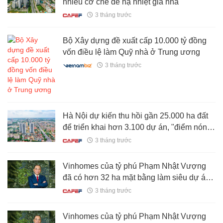
nhiều cơ chế để hạ nhiệt giá nhà
3 tháng trước
Bộ Xây dựng đề xuất cấp 10.000 tỷ đồng
vốn điều lệ làm Quỹ nhà ở Trung ương
3 tháng trước
Hà Nội dự kiến thu hồi gần 25.000 ha đất
để triển khai hơn 3.100 dự án, "điểm nóng"
nằm ở khu vực nào?
3 tháng trước
Vinhomes của tỷ phú Phạm Nhật Vượng
đã có hơn 32 ha mặt bằng làm siêu dự án
gần 1 tỷ USD, lớn nhất từ trước tới nay tại
3 tháng trước
Điện Biên
Vinhomes của tỷ phú Phạm Nhật Vượng