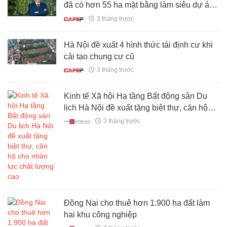
đã có hơn 55 ha mặt bằng làm siêu dự án
gần 1 tỷ USD, lớn nhất từ trước tới nay tại
3 tháng trước
Điện Biên
Hà Nội đề xuất 4 hình thức tái định cư khi
cải tạo chung cư cũ
3 tháng trước
Kinh tế Xã hội Hạ tầng Bất động sản Du
lịch Hà Nội đề xuất tặng biệt thự, căn hộ
cho nhân lực chất lượng cao
3 tháng trước
Đồng Nai cho thuê hơn 1.900 ha đất làm
hai khu công nghiệp