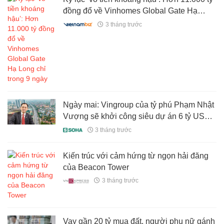
đồng đổ về Vinhomes Global Gate Hạ
Long chỉ trong 9 ngày
3 tháng trước
Ngày mai: Vingroup của tỷ phú Phạm Nhật
Vượng sẽ khởi công siêu dự án 6 tỷ USD
tại thành phố giàu nhất miền Bắc
3 tháng trước
Kiến trúc với cảm hứng từ ngọn hải đăng
của Beacon Tower
3 tháng trước
Vay gần 20 tỷ mua đất, người phụ nữ gánh