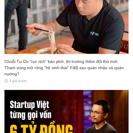
Chuỗi Tự Do "rục rịch" bán phở, thị trường thêm đối thủ mới:
Tham vọng mở rộng "hệ sinh thái" F&B sau quán nhậu và quán
nướng?
4 giờ trước