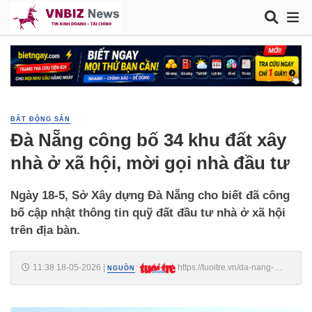
BẤT ĐỘNG SẢN
Đà Nẵng công bố 34 khu đất xây
nhà ở xã hội, mời gọi nhà đầu tư
Ngày 18-5, Sở Xây dựng Đà Nẵng cho biết đã công
bố cập nhật thông tin quỹ đất đầu tư nhà ở xã hội
trên địa bàn.
11:38 18-05-2026
|
:
https://tuoitre.vn/da-nang-
NGUỒN
cong-bo-34-khu-dat-xay-nha-o-xa-hoi-moi-goi-nha-dau-tu-
20260518111146122.htm