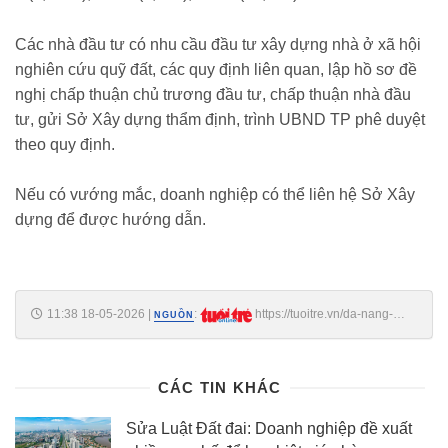
Các nhà đầu tư có nhu cầu đầu tư xây dựng nhà ở xã hội
nghiên cứu quỹ đất, các quy định liên quan, lập hồ sơ đề
nghị chấp thuận chủ trương đầu tư, chấp thuận nhà đầu
tư, gửi Sở Xây dựng thẩm định, trình UBND TP phê duyệt
theo quy định.
Nếu có vướng mắc, doanh nghiệp có thể liên hệ Sở Xây
dựng để được hướng dẫn.
11:38 18-05-2026
|
:
https://tuoitre.vn/da-nang-
NGUỒN
cong-bo-34-khu-dat-xay-nha-o-xa-hoi-moi-goi-nha-dau-tu-
20260518111146122.htm
CÁC TIN KHÁC
Sửa Luật Đất đai: Doanh nghiệp đề xuất