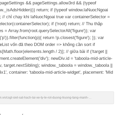
ow.pageSettings && pageSettings.allow3rd && (typeof
w._isAdsHidden))) return; if (typeof window.laNuocNgoai
; // chỉ chạy khi laNuocNgoai true var containerSelector =
ector(containerSelector); if (!root) return; // Thu thập
s = Array.from(root.querySelectorAll('figure')); var
)).filter(function(p){ return !p.closest('figure'); }); var
deList vốn đã theo DOM order => không cần sort if
Math.floor(elements.length / 2)]; // giữa bài if (!target ||
ent.createElement('div'); newDiv.id = 'taboola-mid-article-
, target.nextSibling); window._taboola = window._taboola ||
1', container: 'taboola-mid-article-widget', placement: 'Mid
en.vn/csgt-siet-sat-hach-lai-xe-ty-le-rot-duong-truong-tang-manh-