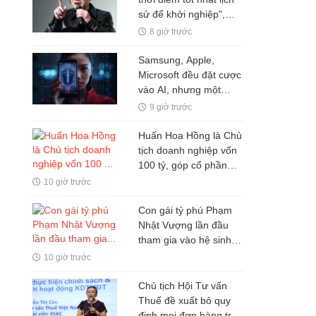
sử để khởi nghiệp",
nhiều người thất bại chỉ
8 giờ trước
vì mắc kẹt ở 1 ĐIỀU ai
cũng hiểu nhưng ít khi
Samsung, Apple,
vượt qua được
Microsoft đều đặt cược
vào AI, nhưng một
nghịch lý đang xuất
9 giờ trước
hiện: Người mua không
phải lúc nào cũng dùng
Huấn Hoa Hồng là Chủ
tịch doanh nghiệp vốn
100 tỷ, góp cổ phần
trong hai doanh nghiệp
10 giờ trước
khác
Con gái tỷ phú Phạm
Nhật Vượng lần đầu
tham gia vào hệ sinh
thái Vingroup
10 giờ trước
Chủ tịch Hội Tư vấn
Thuế đề xuất bỏ quy
định mọi đơn hàng trên