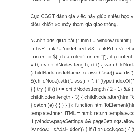
Cục CSGT đánh giá việc này giúp nhiều học vi
điều khiển xe máy tham gia giao thông.
//Chèn ads giữa bài (runinit = window.runinit || 
_chkPrLink != 'undefined' && _chkPrLink) retu
content = $('[data-role="content"]'); if (conten
= 0; i < childNodes.length; i++) { var childNod
(childNode.nodeName.toLowerCase() == 'div') 
$(childNode).attr('class') + ''; if (type.index
} } try { if ((i >= childNodes.length / 2 - 1) &&
childNodes.length - 3) { childNode.after(html
} catch (e) { } } } }); function htmlToElement(
template.innerHTML = html; return template.con
if (window.pageSettings && pageSettings.allo
!window._isAdsHidden)) { if (!laNuocNgoai) { (fu