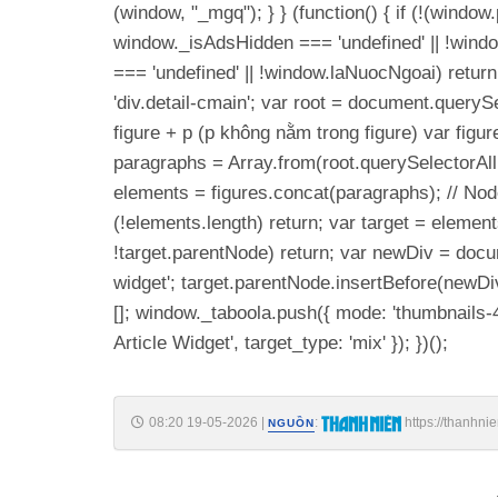
(window, "_mgq"); } } (function() { if (!(wind
window._isAdsHidden === 'undefined' || !windo
=== 'undefined' || !window.laNuocNgoai) return
'div.detail-cmain'; var root = document.querySel
figure + p (p không nằm trong figure) var figure
paragraphs = Array.from(root.querySelectorAll('p'
elements = figures.concat(paragraphs); // No
(!elements.length) return; var target = elements[
!target.parentNode) return; var newDiv = docum
widget'; target.parentNode.insertBefore(newDiv
[]; window._taboola.push({ mode: 'thumbnails-4x
Article Widget', target_type: 'mix' }); })();
08:20 19-05-2026
|
:
https://thanhni
NGUỒN
185260518221803052.htm