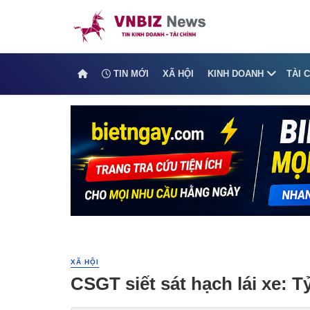
TIN MỚI
XÃ HỘI
KINH DOANH
TÀI 
XÃ HỘI
CSGT siết sát hạch lái xe: 