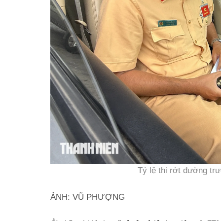
Tỷ lệ thi rớt đường t
ẢNH: VŨ PHƯỢNG