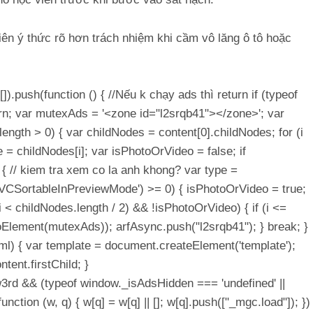
ên ý thức rõ hơn trách nhiệm khi cầm vô lăng ô tô hoặc
[]).push(function () { //Nếu k chạy ads thì return if (typeof
rn; var mutexAds = '<zone id="l2srqb41"></zone>'; var
t.length > 0) { var childNodes = content[0].childNodes; for (i
e = childNodes[i]; var isPhotoOrVideo = false; if
{ // kiem tra xem co la anh khong? var type =
Of('VCSortableInPreviewMode') >= 0) { isPhotoOrVideo = true;
 (i < childNodes.length / 2) && !isPhotoOrVideo) { if (i <=
ToElement(mutexAds)); arfAsync.push("l2srqb41"); } break; }
html) { var template = document.createElement('template');
tent.firstChild; }
w3rd && (typeof window._isAdsHidden === 'undefined' ||
nction (w, q) { w[q] = w[q] || []; w[q].push(["_mgc.load"]); })