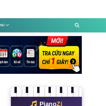
ỐNG
Piano
Zi