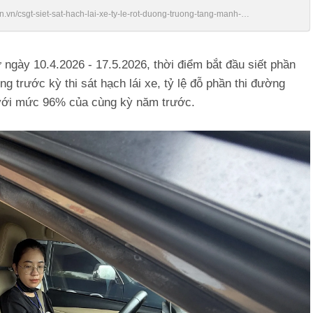
en.vn/csgt-siet-sat-hach-lai-xe-ty-le-rot-duong-truong-tang-manh-
 ngày 10.4.2026 - 17.5.2026, thời điểm bắt đầu siết phần
ng trước kỳ thi sát hạch lái xe, tỷ lệ đỗ phần thi đường
với mức 96% của cùng kỳ năm trước.