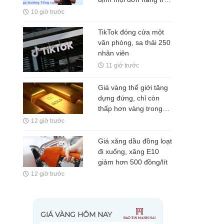
sàn TMĐT đều phải
10 giờ trước
xuất hóa đơn
TikTok đóng cửa một
văn phòng, sa thải 250
nhân viên
11 giờ trước
Giá vàng thế giới tăng
dựng đứng, chỉ còn
thấp hơn vàng trong
nước 5 triệu
12 giờ trước
đồng/lượng
Giá xăng dầu đồng loạt
đi xuống, xăng E10
giảm hơn 500 đồng/lít
12 giờ trước