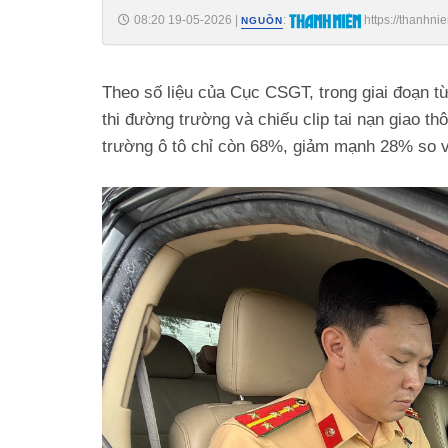
08:20 19-05-2026
|
:
https://thanhni
NGUỒN
185260518221803052.htm
Theo số liệu của Cục CSGT, trong giai đoạn từ
thi đường trường và chiếu clip tai nạn giao thô
trường ô tô chỉ còn 68%, giảm mạnh 28% so 