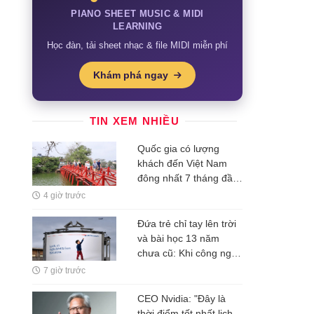
PIANO SHEET MUSIC & MIDI
LEARNING
Học đàn, tải sheet nhạc & file MIDI miễn phí
Khám phá ngay
TIN XEM NHIỀU
Quốc gia có lượng
khách đến Việt Nam
đông nhất 7 tháng đầu
năm, vượt Hàn Quốc
4 giờ trước
và Nga, gấp gần 6 lần
Ấn Độ
Đứa trẻ chỉ tay lên trời
và bài học 13 năm
chưa cũ: Khi công nghệ
rẻ dần, thứ đắt nhất là
7 giờ trước
một ý tưởng
CEO Nvidia: "Đây là
thời điểm tốt nhất lịch