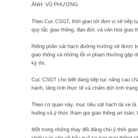
ẢNH: VŨ PHƯỢNG
Theo Cục CSGT, thời gian tới đơn vị sẽ tiếp tụ
quy tắc giao thông, đạo đức và văn hóa giao t
Riêng phần sát hạch đường trường sẽ được bổ
giao thông và những lỗi vi phạm thường gặp n
kỳ thi.
Cục CSGT cho biết đang tiếp tục nâng cao chấ
hành, tăng tính thực tế và chấm dứt tình trạng
Theo cơ quan này, mục tiêu sát hạch lái xe là 
huống và ý thức tham gia giao thông an toàn, t
Một trong những thay đổi đáng chú ý thời gian
chiếu các clip về hậu quả tai nạn giao thông 