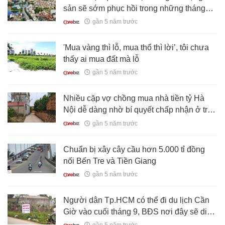
sản sẽ sớm phục hồi trong những tháng
cuối năm 2021?
gần 5 năm trước
'Mua vàng thì lỗ, mua thổ thì lời’, tôi chưa
thấy ai mua đất mà lỗ
gần 5 năm trước
Nhiều cặp vợ chồng mua nhà tiền tỷ Hà
Nội dễ dàng nhờ bí quyết chấp nhận ở trọ
thời gian đầu, dành tiền đầu tư đất quê
gần 5 năm trước
kiếm lời
Chuẩn bị xây cây cầu hơn 5.000 tỉ đồng
nối Bến Tre và Tiền Giang
gần 5 năm trước
Người dân Tp.HCM có thể đi du lịch Cần
Giờ vào cuối tháng 9, BĐS nơi đây sẽ diễn
biến ra sao?