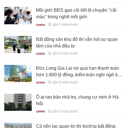
Môi giới BĐS gạo cội tiết lộ chuyện "cắt
máu" trong nghề môi giới
gần 5 năm trước
Bất động sản khu đô thị vẫn hút sự quan
tâm của nhà đầu tư
gần 5 năm trước
Đức Long Gia Lai nợ quá hạn thanh toán
hơn 1.800 tỷ đồng, kiểm toán nghi ngờ khả
năng hoạt động liên tục
gần 5 năm trước
Ồ ạt rao bán nhà trọ, chung cư mini ở Hà
Nội
gần 5 năm trước
Có nên lạc quan tin thị trường bất động