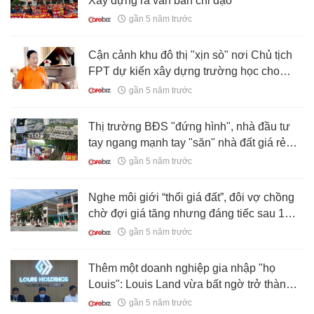
Xây dựng ra văn bản chỉ đạo
gần 5 năm trước
Cận cảnh khu đô thị "xịn sò" nơi Chủ tịch
FPT dự kiến xây dựng trường học cho
1.000 em nhỏ mồ côi do Covid-19
gần 5 năm trước
Thị trường BĐS "đứng hình", nhà đầu tư
tay ngang mạnh tay "săn" nhà đất giá rẻ
thời Covid ngờ đâu lại nếm trái đắng
gần 5 năm trước
Nghe môi giới “thổi giá đất”, đôi vợ chồng
chờ đợi giá tăng nhưng đáng tiếc sau 1
tháng tài sản “bay” mất hơn 2 tỷ
gần 5 năm trước
Thêm một doanh nghiệp gia nhập "họ
Louis": Louis Land vừa bất ngờ trở thành
cổ đông lớn tại Thuduc House
gần 5 năm trước