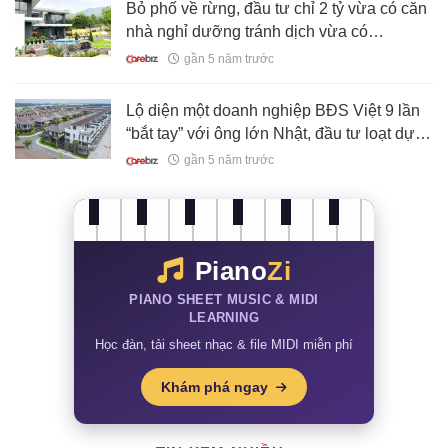
Bỏ phố về rừng, đầu tư chỉ 2 tỷ vừa có căn
nhà nghỉ dưỡng tránh dịch vừa có
homestay cho thuê
gần 5 năm trước
Lộ diện một doanh nghiệp BĐS Việt 9 lần
“bắt tay” với ông lớn Nhật, đầu tư loạt dự
án tại thị trường phía Nam
gần 5 năm trước
Piano
Zi
PIANO SHEET MUSIC & MIDI
LEARNING
Học đàn, tải sheet nhạc & file MIDI miễn phí
Khám phá ngay