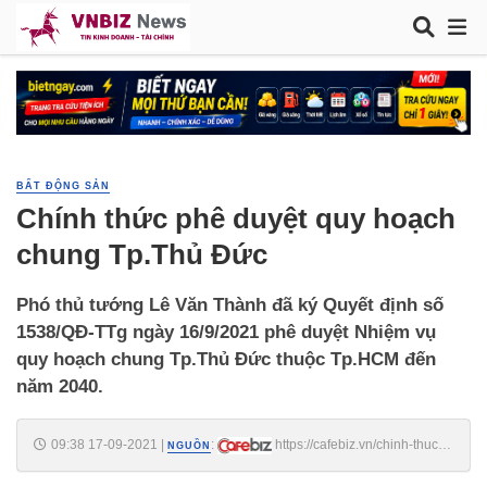
BẤT ĐỘNG SẢN
Chính thức phê duyệt quy hoạch
chung Tp.Thủ Đức
Phó thủ tướng Lê Văn Thành đã ký Quyết định số
1538/QĐ-TTg ngày 16/9/2021 phê duyệt Nhiệm vụ
quy hoạch chung Tp.Thủ Đức thuộc Tp.HCM đến
năm 2040.
09:38 17-09-2021
|
:
https://cafebiz.vn/chinh-thuc-
NGUỒN
phe-duyet-quy-hoach-chung-tpthu-duc-20210917093806192.chn